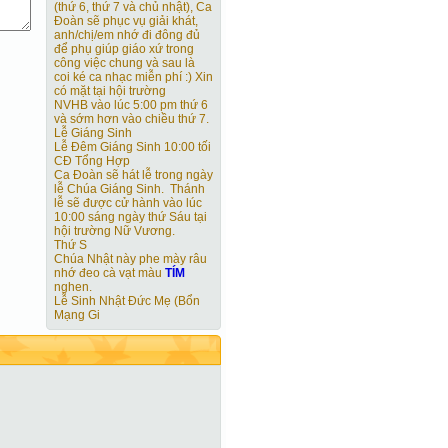
(thứ 6, thứ 7 và chủ nhật), Ca
Đoàn sẽ phục vụ giải khát,
anh/chị/em nhớ đi đông đủ
để phụ giúp giáo xứ trong
công việc chung và sau là
coi ké ca nhạc miễn phí :) Xin
có mặt tại hội trường
NVHB vào lúc 5:00 pm thứ 6
và sớm hơn vào chiều thứ 7.
Lễ Giáng Sinh
Lễ Đêm Giáng Sinh 10:00 tối
CĐ Tổng Hợp
Ca Đoàn sẽ hát lễ trong ngày
lễ Chúa Giáng Sinh. Thánh
lễ sẽ được cử hành vào lúc
10:00 sáng ngày thứ Sáu tại
hội trường Nữ Vương.
Thứ S
Chúa Nhật này phe mày râu
nhớ đeo cà vạt màu
TÍM
nghen.
Lễ Sinh Nhật Đức Mẹ (Bổn
Mạng Gi