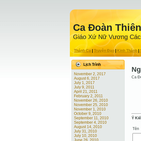
Ca Ðoàn Thiê
Giáo Xứ Nữ Vương Các
Thánh Ca
|
Truyện Ðạo
|
Kinh Thánh
|
Lịch Trình
Ng
November 2, 2017
Ca Đo
August 6, 2017
July 1, 2017
July 9, 2011
April 21, 2011
February 2, 2011
November 26, 2010
November 25, 2010
November 1, 2010
October 9, 2010
September 11, 2010
Ý Ki
September 4, 2010
August 14, 2010
Tên
July 31, 2010
July 10, 2010
June 26, 2010