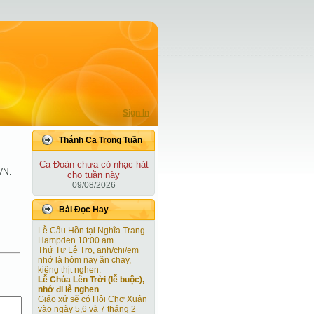
Sign In
Thánh Ca Trong Tuần
Ca Ðoàn chưa có nhạc hát
VN.
cho tuần này
09/08/2026
Bài Ðọc Hay
Lễ Cầu Hồn tại Nghĩa Trang
Hampden 10:00 am
Thứ Tư Lễ Tro, anh/chi/em
nhớ là hôm nay ăn chay,
kiêng thịt nghen.
Lễ Chúa Lên Trời (lễ buộc),
nhớ đi lễ nghen
.
Giáo xứ sẽ có Hội Chợ Xuân
vào ngày 5,6 và 7 tháng 2