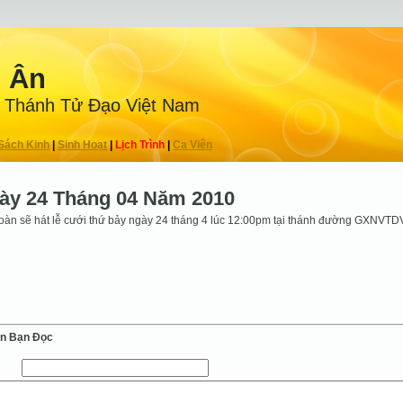
n Ân
 Thánh Tử Ðạo Việt Nam
Sách Kinh
|
Sinh Hoạt
|
Lịch Trình
|
Ca Viên
ày 24 Tháng 04 Năm 2010
àn sẽ hát lễ cưới thứ bảy ngày 24 tháng 4 lúc 12:00pm tại thánh đường GXNVTD
ến Bạn Ðọc