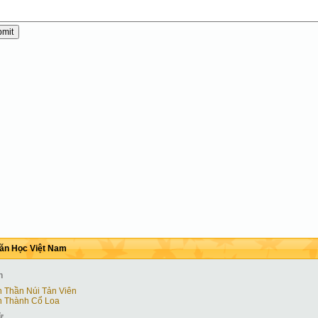
ăn Học Việt Nam
h
h Thần Núi Tản Viên
h Thành Cổ Loa
ử