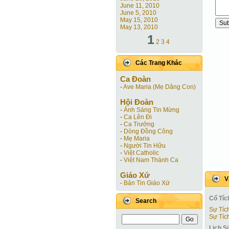
June 11, 2010
June 5, 2010
May 15, 2010
May 13, 2010
1
2
3
4
Các Trang Khác
Ca Ðoàn
-
Ave Maria (Mẹ Dâng Con)
Hội Ðoàn
-
Ánh Sáng Tin Mừng
-
Ca Lên Đi
-
Ca Trưởng
-
Dòng Đồng Công
-
Mẹ Maria
-
Người Tin Hữu
-
Việt Catholic
-
Việt Nam Thánh Ca
Giáo Xứ
V
-
Bản Tin Giáo Xứ
Cổ Tíc
Search
Sự Tíc
Sự Tíc
Lịch S