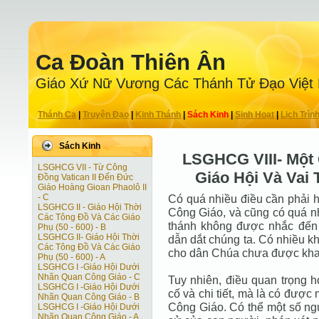
Ca Ðoàn Thiên Ân
Giáo Xứ Nữ Vương Các Thánh Tử Ðạo Việt
Thánh Ca
|
Truyện Ðạo
|
Kinh Thánh
|
Sách Kinh
|
Sinh Hoạt
|
Lịch Trìn
Sách Kinh
LSGHCG VIII- Một
LSGHCG VII - Từ Công
Giáo Hội Và Vai 
Ðồng Vatican II Ðến Ðức
Giáo Hoàng Gioan Phaolô II
- C
Có quá nhiều điều cần phải h
LSGHCG II - Giáo Hội Thời
Công Giáo, và cũng có quá nhi
Các Tông Ðồ Và Các Giáo
thánh không được nhắc đến
Phụ (50 - 600) - B
LSGHCG II- Giáo Hội Thời
dẫn dắt chúng ta. Có nhiều k
Các Tông Ðồ Và Các Giáo
cho dân Chúa chưa được khai
Phụ (50 - 600) - A
LSGHCG I -Giáo Hội Dưới
Nhãn Quan Công Giáo - C
Tuy nhiên, điều quan trọng h
LSGHCG I -Giáo Hội Dưới
cố và chi tiết, mà là có được
Nhãn Quan Công Giáo - B
Công Giáo. Có thể một số ngư
LSGHCG I -Giáo Hội Dưới
Nhãn Quan Công Giáo - A