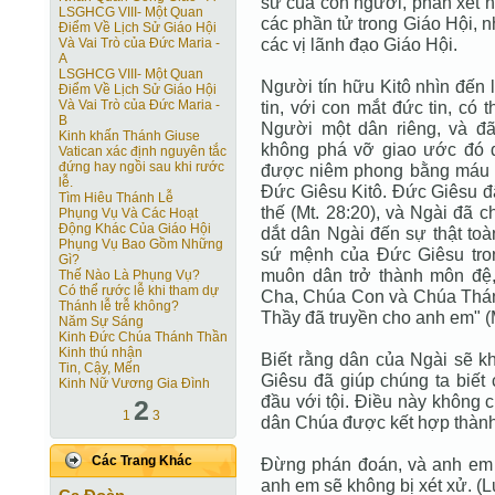
sử của con người, phán xét n
LSGHCG VIII- Một Quan
các phần tử trong Giáo Hội, n
Ðiểm Về Lịch Sử Giáo Hội
các vị lãnh đạo Giáo Hội.
Và Vai Trò của Ðức Maria -
A
LSGHCG VIII- Một Quan
Người tín hữu Kitô nhìn đến 
Ðiểm Về Lịch Sử Giáo Hội
Và Vai Trò của Ðức Maria -
tin, với con mắt đức tin, có
B
Người một dân riêng, và đ
Kinh khấn Thánh Giuse
không phá vỡ giao ước đó d
Vatican xác định nguyên tắc
đứng hay ngồi sau khi rước
được niêm phong bằng máu c
lễ.
Ðức Giêsu Kitô. Ðức Giêsu đ
Tìm Hiêu Thánh Lễ
thế (Mt. 28:20), và Ngài đã 
Phụng Vụ Và Các Hoạt
Động Khác Của Giáo Hội
dắt dân Ngài đến sự thật toà
Phụng Vụ Bao Gồm Những
sứ mệnh của Ðức Giêsu tron
Gì?
muôn dân trở thành môn đệ
Thế Nào Là Phụng Vụ?
Có thể rước lễ khi tham dự
Cha, Chúa Con và Chúa Thán
Thánh lễ trễ không?
Thầy đã truyền cho anh em" (M
Năm Sự Sáng
Kinh Đức Chúa Thánh Thần
Kinh thú nhận
Biết rằng dân của Ngài sẽ kh
Tin, Cậy, Mến
Giêsu đã giúp chúng ta biết 
Kinh Nữ Vương Gia Đình
đầu với tội. Ðiều này không 
2
1
3
dân Chúa được kết hợp thành 
Các Trang Khác
Ðừng phán đoán, và anh em 
anh em sẽ không bị xét xử. (Lu