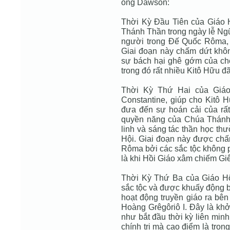
ông Dawson:
Thời Kỳ Ðầu Tiên của Giáo 
Thánh Thần trong ngày lễ Ngũ
người trong Ðế Quốc Rôma, 
Giai đoạn này chấm dứt không
sự bách hại ghê gớm của chế
trong đó rất nhiều Kitô Hữu đã
Thời Kỳ Thứ Hai của Giáo
Constantine, giúp cho Kitô 
đưa đến sự hoán cải của r
quyền năng của Chúa Thánh T
linh và sáng tác thần học th
Hội. Giai đoạn này được chấm
Rôma bởi các sắc tộc không ph
là khi Hồi Giáo xâm chiếm G
Thời Kỳ Thứ Ba của Giáo Hộ
sắc tộc và được khuấy động 
hoạt động truyền giáo ra bê
Hoàng Grêgôriô I. Ðây là kh
như bắt đầu thời kỳ liên min
chính trị mà cao điểm là trong