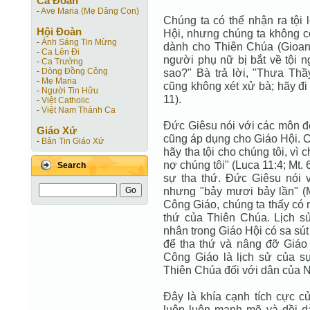
Ca Ðoàn
-
Ave Maria (Mẹ Dâng Con)
Chúng ta có thể nhận ra tội 
Hội Ðoàn
Hội, nhưng chúng ta không 
-
Ánh Sáng Tin Mừng
dành cho Thiên Chúa (Gioan
-
Ca Lên Đi
người phụ nữ bị bắt về tội n
-
Ca Trưởng
-
Dòng Đồng Công
sao?" Bà trả lời, "Thưa Thầ
-
Mẹ Maria
cũng không xét xử bà; hãy đi
-
Người Tin Hữu
11).
-
Việt Catholic
-
Việt Nam Thánh Ca
Ðức Giêsu nói với các môn đệ
Giáo Xứ
cũng áp dụng cho Giáo Hội. C
-
Bản Tin Giáo Xứ
hãy tha tội cho chúng tôi, vì 
nợ chúng tôi" (Luca 11:4; Mt.
Search
sự tha thứ. Ðức Giêsu nói v
nhưng "bảy mươi bảy lần" (Mt
Công Giáo, chúng ta thấy có 
thứ của Thiên Chúa. Lịch s
nhân trong Giáo Hội có sa sú
để tha thứ và nâng đỡ Giáo 
Công Giáo là lịch sử của s
Thiên Chúa đối với dân của 
Ðây là khía cạnh tích cực c
luôn luôn mạnh mẽ và dồi d