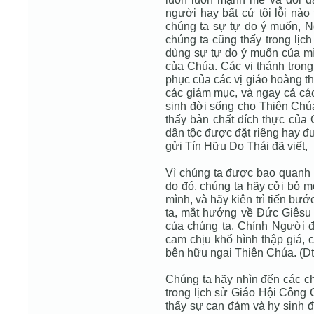
người hay bất cứ tội lỗi nào
chúng ta sự tự do ý muốn, Ng
chúng ta cũng thấy trong lịc
dùng sự tự do ý muốn của mì
của Chúa. Các vị thánh tro
phục của các vị giáo hoàng thá
các giám mục, và ngay cả các
sinh đời sống cho Thiên Chúa
thấy bản chất đích thực của 
dân tộc được đặt riêng hay 
gửi Tín Hữu Do Thái đã viết,
Vì chúng ta được bao quanh 
do đó, chúng ta hãy cởi bỏ mọ
mình, và hãy kiên trì tiến bư
ta, mắt hướng về Ðức Giêsu 
của chúng ta. Chính Người 
cam chịu khổ hình thập giá, 
bên hữu ngai Thiên Chúa. (Dt.
Chúng ta hãy nhìn đến các ch
trong lịch sử Giáo Hội Công 
thấy sự can đảm và hy sinh 