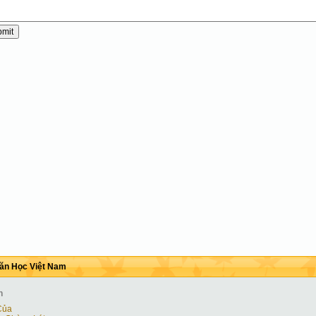
ăn Học Việt Nam
h
Của