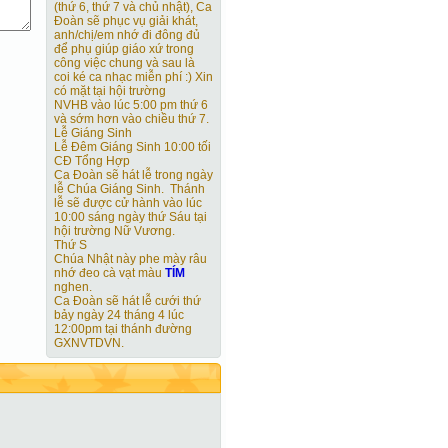
(thứ 6, thứ 7 và chủ nhật), Ca
Đoàn sẽ phục vụ giải khát,
anh/chị/em nhớ đi đông đủ
để phụ giúp giáo xứ trong
công việc chung và sau là
coi ké ca nhạc miễn phí :) Xin
có mặt tại hội trường
NVHB vào lúc 5:00 pm thứ 6
và sớm hơn vào chiều thứ 7.
Lễ Giáng Sinh
Lễ Đêm Giáng Sinh 10:00 tối
CĐ Tổng Hợp
Ca Đoàn sẽ hát lễ trong ngày
lễ Chúa Giáng Sinh. Thánh
lễ sẽ được cử hành vào lúc
10:00 sáng ngày thứ Sáu tại
hội trường Nữ Vương.
Thứ S
Chúa Nhật này phe mày râu
nhớ đeo cà vạt màu
TÍM
nghen.
Ca Đoàn sẽ hát lễ cưới thứ
bảy ngày 24 tháng 4 lúc
12:00pm tại thánh đường
GXNVTDVN.