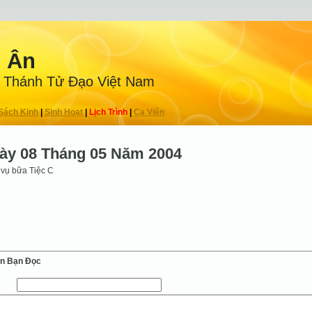
n Ân
 Thánh Tử Ðạo Việt Nam
Sách Kinh
|
Sinh Hoạt
|
Lịch Trình
|
Ca Viên
ày 08 Tháng 05 Năm 2004
vụ bữa Tiệc C
ến Bạn Ðọc