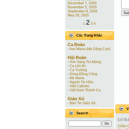
December 7, 2005
November 5, 2005
September 8, 2005
May 28, 2005
2
1
3
4
Các Trang Khác
Ca Ðoàn
-
Ave Maria (Mẹ Dâng Con)
Hội Ðoàn
-
Ánh Sáng Tin Mừng
-
Ca Lên Đi
-
Ca Trưởng
-
Dòng Đồng Công
-
Mẹ Maria
-
Người Tin Hữu
-
Việt Catholic
-
Việt Nam Thánh Ca
Giáo Xứ
-
Bản Tin Giáo Xứ
V
Search
Cổ Tíc
Chôn 