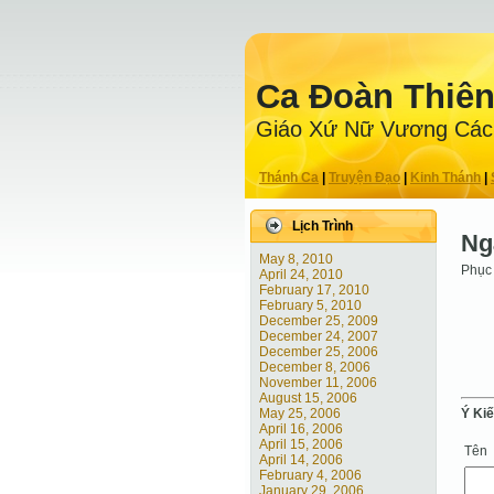
Ca Ðoàn Thiê
Giáo Xứ Nữ Vương Các
Thánh Ca
|
Truyện Ðạo
|
Kinh Thánh
|
Lịch Trình
Ng
May 8, 2010
Phục 
April 24, 2010
February 17, 2010
February 5, 2010
December 25, 2009
December 24, 2007
December 25, 2006
December 8, 2006
November 11, 2006
August 15, 2006
May 25, 2006
Ý Ki
April 16, 2006
April 15, 2006
Tên
April 14, 2006
February 4, 2006
January 29, 2006