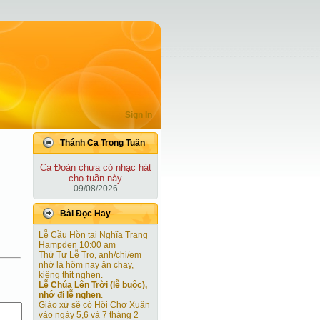
Sign In
Thánh Ca Trong Tuần
Ca Ðoàn chưa có nhạc hát
cho tuần này
09/08/2026
Bài Ðọc Hay
Lễ Cầu Hồn tại Nghĩa Trang
Hampden 10:00 am
Thứ Tư Lễ Tro, anh/chi/em
nhớ là hôm nay ăn chay,
kiêng thịt nghen.
Lễ Chúa Lên Trời (lễ buộc),
nhớ đi lễ nghen
.
Giáo xứ sẽ có Hội Chợ Xuân
vào ngày 5,6 và 7 tháng 2