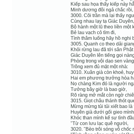
Kiếp sau họa thấy kiếp này hẳ
Minh dương đôi ngả chắc rồi,
3000. Cõi trần mà lại thấy ng
Cùng nhau lạy tạ Giác Duyên
Bộ hành một lũ theo liền một k
Bẻ lau vạch cỏ tìm đi,
Tình thâm luống hãy hồ nghi 
3005. Quanh co theo dải giang
Khỏi rừng lau đã tới sân Phậ
Giác Duyên lên tiếng gọi nàng
Phòng trong vội dạo sen vàng
Trông xem đủ mặt một nhà:
3010. Xuân già còn khoẻ, huy
Hai em phương trưởng hòa ha
Nọ chàng Kim đó là người ng
Tưởng bây giờ là bao giờ,
Rõ ràng mở mắt còn ngờ chiê
3015. Giọt châu thánh thót qu
Mừng mừng tủi tủi xiết bao là t
Huyên già dưới gối gieo mình
Khóc than mình kể sự tình đầu
"Từ con lưu lạc quê người,
3020. "Bèo trôi sóng vỗ chốc