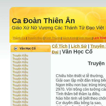
Ca Ðoàn Thiên Ân
Giáo Xứ Nữ Vương Các Thánh Tử Ðạo Việt
Thánh Ca
|
Truyện Ðạo
|
Kinh Thánh
|
Sách Kinh
|
Sinh Hoạt
|
Lịch Trìn
Cổ Tích
|
Lịch Sử
|
Truyện 
Văn Học Cổ
Văn Học Cổ
Ðại
|
Truyện Kiều
Truyện Kiều
Truyện
Truyện Kiều
Truyện Kiều
Truyện Kiều
Truyện Kiều
Chiêu hồn thiết vị lễ thường,
Truyện Kiều
Truyện Kiều
Giải oan lập một đàn tràng bê
Truyện Kiều
Ngọn triều non bạc trùng trùng
Truyện Kiều
Truyện Kiều
2970. Vời trông còn tưởng cá
Truyện Kiều
Tình thâm bể thảm lạ điều,
Truyện Kiều
Nào hồn tinh vệ biết theo chố
Truyện Kiều
Truyện Kiều
Cơ duyên đâu bỗng lạ sao,
Truyện Kiều