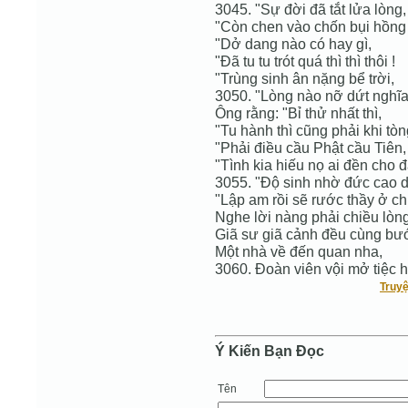
3045. "Sự đời đã tắt lửa lòng,
"Còn chen vào chốn bụi hồng 
"Dở dang nào có hay gì,
"Đã tu tu trót quá thì thì thôi !
"Trùng sinh ân nặng bể trời,
3050. "Lòng nào nỡ dứt nghĩa
Ông rằng: "Bỉ thử nhất thì,
"Tu hành thì cũng phải khi tò
"Phải điều cầu Phật cầu Tiên,
"Tình kia hiếu nọ ai đền cho 
3055. "Độ sinh nhờ đức cao d
"Lập am rồi sẽ rước thầy ở ch
Nghe lời nàng phải chiều lòng
Giã sư giã cảnh đều cùng bướ
Một nhà về đến quan nha,
3060. Đoàn viên vội mở tiệc h
Truyệ
Ý Kiến Bạn Ðọc
Tên