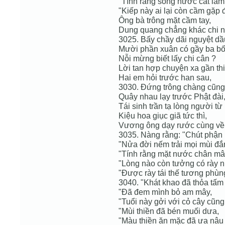
"Tính rằng sông nước cát lầm
"Kiếp này ai lại còn cầm gặp đ
Ông bà trông mặt cầm tay,
Dung quang chẳng khác chi n
3025. Bấy chầy dãi nguyệt dầ
Mười phần xuân có gầy ba bố
Nỗi mừng biết lấy chi cân ?
Lời tan hợp chuyện xa gần thi
Hai em hỏi trước han sau,
3030. Đứng trông chàng cũng 
Quây nhau lạy trước Phật đài
Tái sinh trần tạ lòng người từ 
Kiệu hoa giục giã tức thì,
Vương ông dạy rước cùng về 
3035. Nàng rằng: "Chút phận 
"Nửa đời nếm trải mọi mùi đắ
"Tính rằng mặt nước chân mâ
"Lòng nào còn tưởng có rày 
"Được rày tái thế tương phùn
3040. "Khát khao đã thỏa tấm 
"Đã đem mình bỏ am mây,
"Tuổi này gởi với cỏ cây cũng
"Mùi thiền đã bén muối dưa,
"Màu thiền ăn mặc đã ưa nâu