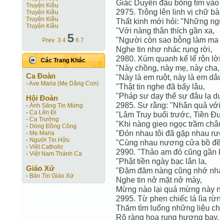
Giác Duyên đâu bỗng tìm vào
Truyện Kiều
2975. Trông lên linh vị chữ bà
Truyện Kiều
Truyện Kiều
Thất kinh mới hỏi: "Những ng
Truyện Kiều
"Với nàng thân thích gần xa,
5
"Người còn sao bỗng làm ma 
Prev
3
4
6
7
Nghe tin nhơ nhác rụng rời,
2980. Xúm quanh kể lể rộn lời 
Các Trang Khác
"Này chồng, này mẹ, này cha,
Ca Ðoàn
"Này là em ruột, này là em dâ
-
Ave Maria (Mẹ Dâng Con)
"Thật tin nghe đã bấy lâu,
"Pháp sư dạy thế sự đâu lạ d
Hội Ðoàn
2985. Sư rằng: "Nhân quả với
-
Ánh Sáng Tin Mừng
-
Ca Lên Đi
"Lâm Truy buổi trước, Tiền Đ
-
Ca Trưởng
"Khi nàng gieo ngọc trầm châ
-
Dòng Đồng Công
"Đón nhau tôi đã gặp nhau rư
-
Mẹ Maria
-
Người Tin Hữu
"Cùng nhau nương cửa bồ đề
-
Việt Catholic
2990. "Thảo am đó cũng gần 
-
Việt Nam Thánh Ca
"Phật tiền ngày bạc lân la,
Giáo Xứ
"Đăm đăm nàng cũng nhớ nhà
-
Bản Tin Giáo Xứ
Nghe tin nở mặt nở mày,
Mừng nào lại quá mừng này 
2995. Từ phen chiếc lá lìa rừ
Thăm tìm luống những liệu c
Rõ ràng hoa rụng hương bay,