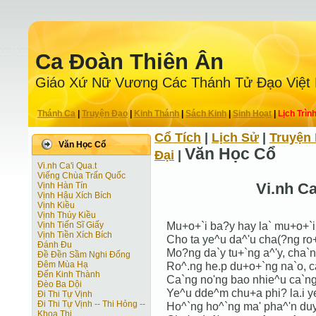
Ca Ðoàn Thiên Ân
Giáo Xứ Nữ Vương Các Thánh Tử Ðạo Việt
Thánh Ca
|
Truyện Ðạo
|
Kinh Thánh
|
Sách Kinh
|
Sinh Hoạt
|
Lịch Trìn
Cổ Tích
|
Lịch Sử
|
Truyện 
Văn Học Cổ
Văn Học Cổ
Ðại
|
Vi.nh Ca'i Qua.t
Viếng Chùa Trấn Quốc
Vi.nh Ca
Vịnh Hàn Tín
Vịnh Hậu Xích Bích
Vịnh Kiều
Vịnh Thúy Kiều
Mu+o+`i ba?y hay la` mu+o+`i
Vịnh Tiến Sĩ Giấy
Vịnh Tiền Xích Bích
Cho ta ye^u da^'u cha(?ng ro+`
Đánh Đu
Mo?ng da`y tu+`ng a^'y, cha`n
Đề Đền Sầm Nghi Đống
Đêm Mùa Hạ
Ro^.ng he.p du+o+`ng na`o, ca
Đến Kinh Thành
Ca`ng no'ng bao nhie^u ca`ng 
Đèo Ba Dội
Ye^u dde^m chu+a phi? la.i y
Đi Thi Tự Vịnh
Đi Thi Tự Vịnh -- Thi Hỏng --
Ho^`ng ho^`ng ma' pha^'n duye
Khoa Thi