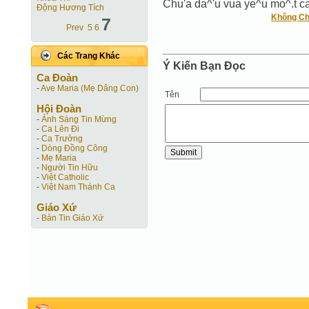
Chu'a da^'u vua ye^u mo^.t ca'
Động Hương Tích
Không C
7
Prev
5
6
Các Trang Khác
Ý Kiến Bạn Ðọc
Ca Ðoàn
-
Ave Maria (Mẹ Dâng Con)
Tên
Hội Ðoàn
-
Ánh Sáng Tin Mừng
-
Ca Lên Đi
-
Ca Trưởng
-
Dòng Đồng Công
-
Mẹ Maria
-
Người Tin Hữu
-
Việt Catholic
-
Việt Nam Thánh Ca
Giáo Xứ
-
Bản Tin Giáo Xứ