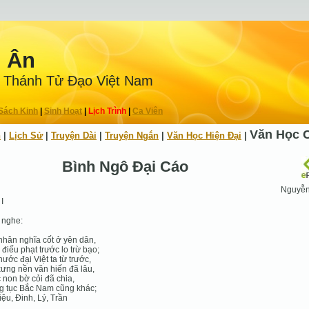
n Ân
 Thánh Tử Ðạo Việt Nam
Sách Kinh
|
Sinh Hoạt
|
Lịch Trình
|
Ca Viên
Văn Học 
h
|
Lịch Sử
|
Truyện Dài
|
Truyện Ngắn
|
Văn Học Hiện Ðại
|
Bình Ngô Đại Cáo
Nguyễn
I
 nghe:
nhân nghĩa cốt ở yên dân,
điếu phạt trước lo trừ bạo;
ước đại Việt ta từ trước,
ưng nền văn hiến đã lâu,
non bờ cỏi đã chia,
g tục Bắc Nam cũng khác;
iệu, Đinh, Lý, Trần