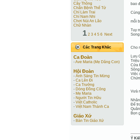
Cây Thông
bao đ
Chẩn Bệnh Thế Tử
Chí Làm Trai
Cùng
Chí Nam Nhi
Chơi Núi An Lão
mỗi 
Chữ Nhàn
Tuy m
1
2
3
4
5
6
Next
Song 
Các Trang Khác
Cho 
Lưu C
Ca Ðoàn
Triệu
-
Ave Maria (Mẹ Dâng Con)
Cửa 
Sông 
Hội Ðoàn
Việc 
-
Ánh Sáng Tin Mừng
Chứng
-
Ca Lên Đi
-
Ca Trưởng
-
Dòng Đồng Công
Vưà r
-
Mẹ Maria
-
Người Tin Hữu
Nhân 
-
Việt Catholic
Để tr
-
Việt Nam Thánh Ca
Quân 
Bọn g
Giáo Xứ
-
Bản Tin Giáo Xứ
Ý Ki