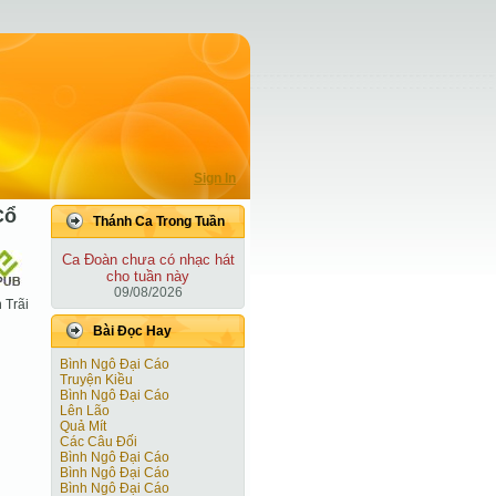
Sign In
Cổ
Thánh Ca Trong Tuần
Ca Ðoàn chưa có nhạc hát
cho tuần này
09/08/2026
 Trãi
Bài Ðọc Hay
Bình Ngô Đại Cáo
Truyện Kiều
Bình Ngô Đại Cáo
Lên Lão
Quả Mít
Các Câu Đối
Bình Ngô Đại Cáo
Bình Ngô Đại Cáo
Bình Ngô Đại Cáo