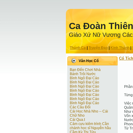
Ca Ðoàn Thiê
Giáo Xứ Nữ Vương Các
Thánh Ca
|
Truyện Ðạo
|
Kinh Thánh
|
Cổ Tíc
Văn Học Cổ
Bạn Đến Chơi Nhà
Bánh Trôi Nước
Bình Ngô Đại Cáo
Bình Ngô Đại Cáo
Bình Ngô Đại Cáo
Phần 
Bình Ngô Đại Cáo
Bình Ngô Đại Cáo
Từng
Bình Ngô Đại Cáo
Bình Ngô Đại Cáo
Việc 
Các Câu Đối
Quân 
Cái Học Nhà Nho -- Cái
Như n
Chữ Nho
Vốn x
Cái Qua.t
Nước 
Cảm cựu kiêm trình Cần
Phon
chánh học sĩ Nguyễn hầu
Từ Tr
Cầm Kỳ Thi Tửu