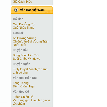
Giả Cách Điếc
Văn Học Việt Nam
Cổ Tích
Ông Dài Ông Cụt
Quỷ Nhập Tràng
Lịch Sử
An Dương Vương
Chiêu Văn Đại Vương Trần
Nhật Duật
Truyện Dài
Bong Bóng Lên Trời
Buổi Chiều Windows
Truyện Ngắn
Từ lý thuyết đến thực hành
anh đỏ phụ
Văn Học Hiện Ðại
Lang Thang
Đêm Không Ngủ
Văn Học Cổ
Trách Chiêu Hổ
Vài hàng giới thiệu tác giả và
tác phẩm