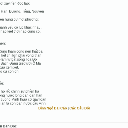
ời xây nền độc lập;
 Hán, Đường, Tống, Nguyên
bên hùng cứ một phương;
ạnh yếu có lúc khác nhau,
hào kiệt thời nào cũng có.
nên:
ung tham công nên thất bại;
 Tiết chí lớn phải vong thân;
Hàm tử bắt sống Toa Đô
Bạch Đằng giết tươi Ô Mã
xưa xem xét.
 cứ còn ghi.
ồi:
họ Hồ chính sự phiền hà
ong nước lòng dân oán hận
cuồng Minh thưà cơ gây loạn
ian tà còn bán nước cầu vinh
Bình Ngô Đại Cáo
|
Các Câu Đối
ến Bạn Ðọc