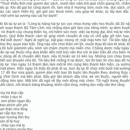
:"Thuở thiếu thời mài gươm đọc sách, mười lăm năm trôi giạt chốn giang hồ, chẳ
iệc gì. Khi đã gạt bỏ công danh rồi, làm nhà ở Hương Sơn, nuôi mẹ, đọc sách, 
ào các sách Hiên Kỳ, gìn giữ sức khoẻ mình, cứu giúp kẻ khác, tự lấy làm đắc 
một sớm lại vương vào cái hư danh".
ó tôi lại tự an ủi :"Lòng ta hăng hái tự lực cực nhọc trong việc học thuốc đã 30 nă
ới soạn thành Bộ Tâm Lĩnh, mà chẳng dám giữ làm của riêng mình, tự đem truyền
nó thành của chung thiên hạ, chỉ hiềm sức mọn, việc lại trọng đại, khó mà tự mì
 được. Quỷ thần thành cảm sẽ giúp mình chuyến đi này có chỗ gặp gỡ nên hay,
thể biết được". Nghĩ đi nghĩ lại, bất giác mừng rỡ, mặt mày hớn hở. Tôi liền tiếp 
phúc thư quan bản trấn. Ông này vốn chơi thân với tôi, muốn thay tôi làm tờ khải, tô
à tôi tuổi giàmình yếu, kính xin châm chước mà miễn cho. Chẳng được mấy ngày
rấn lại sai thuộc nha đưa khẩn đến một bức văn thư nói là bản trấn đã chu biện m
c dùng để di chuyển đến trạm, nếu trì hoãn sợ có liên lụy. Những con cháu tro
hết sức khuyên nhủ tôi. Tôi liệu thế chẳng ở lại được, tức thì báo tin cho đạo đồ 
ợp lại. Vào ngày 14 thành tâm làm một lễ lớn cúng tiên thánh tiên hiền, ca xướ
 một phen. Đến ngày 16 thấy tôi phải đi xa, bọn ấy lại tổ chức một buổi hát xướn
 17 đồ thư nửa gánh, gươm đàn một bao tôi bước lên thuyền theo đường thủy,
 Vĩnh Dinh mà tiến phát. Bấy giờ tân khách đầy nhà, kẻ xin thuốc, người tiễn 
dằng trèo kéo. Mặt trời đã ngả về tây mới động mái chèo. Tôi ngồi trong thuyền
 đối cảnh, nỗi khách bâng khuâng, khôn cầm lòng, miệng đọc mấy vần thơ rằng :
hủy hà thái cấp
nhân ý dục trì
 sơn phân ngạn tẩu
trạo phích yên phi
ạn thân như tống
ư cấp dục truy
ian hương lĩnh thụ
bán dĩ tà huy.
 chảy sao mà lẹ
i đi những muốn thư