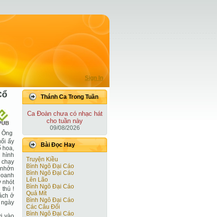
Sign In
Cổ
Thánh Ca Trong Tuần
Ca Ðoàn chưa có nhạc hát
cho tuần này
09/08/2026
n Ông
ổi ấy
Bài Ðọc Hay
ổ hoa,
 hình
Truyện Kiều
 chạy
Bình Ngô Đại Cáo
á nhởn
Bình Ngô Đại Cáo
 oanh
Lên Lão
y nhót
Bình Ngô Đại Cáo
 thú !
Quả Mít
ách ở
Bình Ngô Đại Cáo
y ngày
Các Câu Đối
Bình Ngô Đại Cáo
i vào