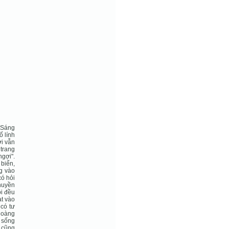
. Sáng
ố lính
ời vẫn
 trang
ngợi".
 biển,
ng vào
có hỏi
thuyền
ôi đều
ạt vào
 có tư
Hoàng
m sống
 cũng