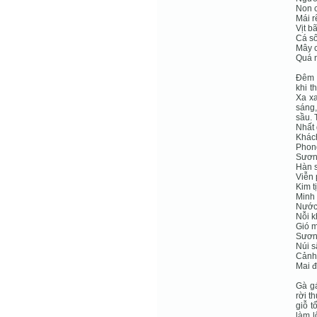
Non c
Mái 
Vịt b
Cá sô
Mây c
Quá n
Đêm h
khi t
Xa xa
sáng,
sầu. 
Nhất 
Khác
Phon
Sươn
Hàn s
Viễn 
Kim t
Minh 
Nước
Nỗi 
Gió 
Sươn
Núi s
Cảnh 
Mai đ
Gà gá
rời t
giỗ t
làm l