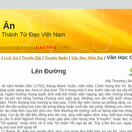
n Ân
 Thánh Tử Ðạo Việt Nam
Sách Kinh
|
Sinh Hoạt
|
Lịch Trình
|
Ca Viên
Văn Học 
h
|
Lịch Sử
|
Truyện Dài
|
Truyện Ngắn
|
Văn Học Hiện Ðại
|
Lên Đường
Hải Thượng Lã
à về năm Nhâm Dần (1782), tháng Mạnh Xuân, niên hiệu Cảnh Hưng thứ 43. Bu
áng xuân sáng dịu, hoa cỏ đua tươi. Tôi ở trong nhà U trai; trước sân vài ba cây tr
uả, ngậm hương mang tuyết, ánh mặt trời chiếu xiên ngang, tạo nên những bóng
các bà phi nơi sông Tương (Tương phi) ngồi quỳ. Những con rắn mối đuổi nhau
đàn. Thỉnh thoảng mùi hương lạ bay qua. Chốn tây viên, trong ao phẳng lặng, c
hô lên lặn xuống mà hớp lấy bóng trăng hoặc nuốt lấy làn sóng. Những con chim
ót, do chân tính của trời phú cho, thời thường tới những chỗ có bóng mát mà nhả
tăng. Lúc ấy tôi dắt tiểu đồng trèo lên núi, đưa mắt ngắm khói mây, biết bao hứng
hả câu ở đình Nghinh Phong, hoặc gảy đàn cầm trong nhà "tị huyên", hoặc đọc s
"Tối quảng", hoặc chơi cờ ở nhà "Di chân" rồi ngủ tại đó. Tùy ý tìm thú vui, ngà
g say sưa mới quay về.
12 tháng ấy, thấy hai người dịch mục của quan thự trấn bản xứ sai tới. Vừa mớ