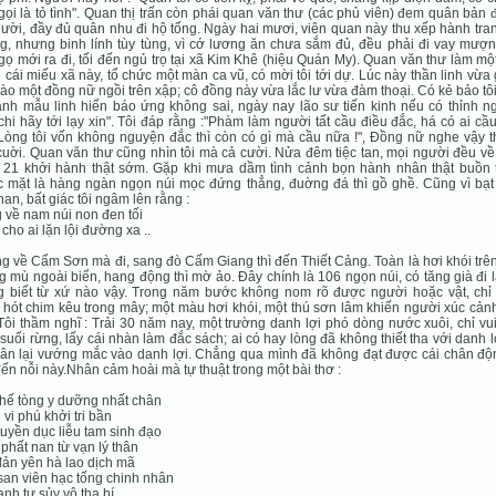
ọi là tỏ tình". Quan thị trấn còn phái quan văn thư (các phủ viên) đem quân bản 
ười, đầy đủ quân nhu đi hộ tống. Ngày hai mươi, viên quan này thu xếp hành tra
, nhưng binh lính tùy tùng, vì cớ lương ăn chưa sắm đủ, đều phải đi vay mượn
gọ mới ra đi, tối đến ngủ trọ tại xã Kim Khê (hiệu Quán My). Quan văn thư làm một
i cái miếu xã này, tổ chức một màn ca vũ, có mời tôi tới dự. Lúc này thần linh vừa
ào một đồng nữ ngồi trên xập; cô đồng này vừa lắc lư vừa đàm thoại. Có kẻ bảo tô
ánh mẫu linh hiển báo ứng không sai, ngày nay lão sư tiến kinh nếu có thỉnh n
chi hãy tới lạy xin". Tôi đáp rằng :"Phàm làm người tất cầu điều đắc, há có ai cầ
 Lòng tôi vốn không nguyện đắc thì còn có gì mà cầu nữa !", Đồng nữ nghe vậy t
uời. Quan văn thư cũng nhìn tôi mà cả cười. Nửa đêm tiệc tan, mọi người đều về
 21 khởi hành thật sớm. Gặp khi mưa dầm tình cảnh bọn hành nhân thật buồn 
 mặt là hàng ngàn ngọn núi mọc đứng thẳng, đuờng đá thì gồ ghề. Cũng vì bạt 
nan, bất giác tôi ngâm lên rằng :
 về nam núi non đen tối
cho ai lặn lội đường xa ..
 về Cẩm Sơn mà đi, sang đò Cấm Giang thì đến Thiết Cảng. Toàn là hơi khói trê
 mù ngoài biển, hang động thì mờ ảo. Đây chính là 106 ngọn núi, có tăng già đi 
g biết từ xứ nào vậy. Trong năm bước không nom rõ được người hoặc vật, chỉ
hót chim kêu trong mây; một màu hơi khói, một thú sơn lâm khiến người xúc cản
 Tôi thầm nghĩ : Trải 30 năm nay, một trường danh lợi phó dòng nước xuôi, chỉ vu
suối rừng, lấy cái nhàn làm đắc sách; ai có hay lòng đã không thiết tha với danh 
hân lại vướng mắc vào danh lợi. Chẳng qua mình đã không đạt được cái chân độ
ến nỗi này.Nhân cảm hoài mà tự thuật trong một bài thơ :
hế tòng y dưỡng nhất chân
i vi phú khởi tri bần
uyền dục liễu tam sinh đạo
phất nan từ vạn lý thân
ản yên hà lao dịch mã
an viên hạc tống chinh nhân
nh tự sủy vô tha bí