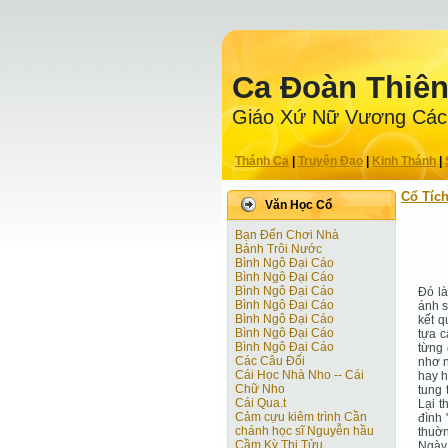
Ca Ðoàn Thiê
Giáo Xứ Nữ Vương Các
Thánh Ca
|
Truyện Ðạo
|
Kinh Thánh
|
Cổ Tíc
Văn Học Cổ
Bạn Đến Chơi Nhà
Bánh Trôi Nước
Bình Ngô Đại Cáo
Bình Ngô Đại Cáo
Bình Ngô Đại Cáo
Đó l
Bình Ngô Đại Cáo
ánh s
Bình Ngô Đại Cáo
kết q
Bình Ngô Đại Cáo
tựa 
Bình Ngô Đại Cáo
từng 
Các Câu Đối
nhơ n
Cái Học Nhà Nho -- Cái
hay h
Chữ Nho
tung 
Cái Qua.t
Lại t
Cảm cựu kiêm trình Cần
đình 
chánh học sĩ Nguyễn hầu
thuờn
Cầm Kỳ Thi Tửu
Ngày 