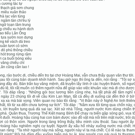
 cương tác tự
thạch giá sơn chung
 miêu xuân thảo
hà lạc vân tùng
ngâm tàn chi'êu lý
ngữ loạn lâm trung
 chiếu xu hành dịch
ao tiếu Lãn Ông
 tựa sườn non dựng
g kế vách đá treo
xuân tươi cỏ sớm
đỏ phủ thông chiều
hót trong rừng rậm
 ca buổi bóng xiêu
 vâng chiếu chỉ
ãn cũng cần lao !
ng, rảo bước đi, chiều đến trọ tại chợ Hoàng Mai, vẫn chưa thấy quan văn thư tới
au tôi cùng bản doanh khởi hành. Sau giờ ngọ thì ông ta đến, nói rằng : "Tôi sợ s
ẳng đầy đủ. Bản trấn tuy vâng mệnh, đã truyền lấy lính ở các huyện thành, số ngư
đủ lệ, tôi rất muốn có thêm người nữa để giúp vào việc khuân vác mà đi cho được
". Tôi đáp rằng : "Những gói bọc lương tiền cũng nhẹ, hà tất phải để tâm nghĩ 
ngày 23 chúng tôi đi về cầu Kim Lan Mạn, tất cả đều đi xuống cái đền thờ ở bờ
xa xa mà bái vọng. Viên quan nọ bảo tôi rằng : "Vị thần này ở Nghệ An linh thiê
hất, tôi từ xa đến chưa tường sự tích". Tôi đáp : "Năm xưa tôi từng qua chốn này, 
o, lời truyền tụng quả đà sai lạc. Xét sử nhà Tống, người nước Kim dùng chiến 
phá. Quân thua, Trương Thế Kiệt mang Bính Đế chạy ra biển gặp sóng gió, vua t
ết đuối. Hoàng hậu cùng hai con bám được vào đồ vật mà nổi trên mặt nước, trôi d
ơi có thôn xóm. Người trong làng trông thấy, liều mình cứu thoát. Sau người ấy
 Hoàng hậu nghiêm nghị cự tuyệt. Người ấy xấu hổ nhảy xuống nước mà chết. 
han rằng : "Ta nhờ người này mà sống, người này vì ta mà chết. Có lẽ nào ta tha
ột mình".Rôi bà đâm đầu xuống biển mà tự ải. Hai người con gái quá bi thương