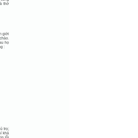
à thờ
n giới
chào.
sau họ
g :
 trọ;
í khá
in lỗi