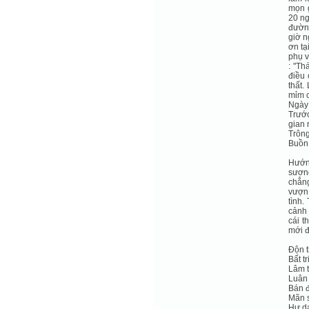
mọn g
20 ng
đường
giờ n
ơn tạ
phụ v
: "Th
điều 
thất.
mỉm c
Ngày
Trước
gian 
Trông
Buồn 
Hướng
sương
chẳn
vượn 
tình.
cảnh 
cái t
mới đ
Độn t
Bất tr
Lâm t
Luân 
Bán đ
Mãn s
Hư da