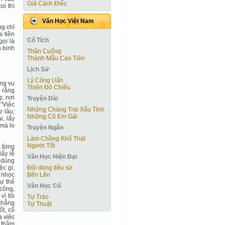
Giả Cách Điếc
oi thì
Văn Học Việt Nam
ng chỉ
a tiền
Cổ Tích
ọi là
n binh
Thần Cuống
Thánh Mẫu Cao Tiên
Lịch Sử
Lý Công Uẩn
ang vu
Thiên Đô Chiếu
m rằng
, nơi
Truyện Dài
 "Việc
Những Chàng Trai Xấu Tính
 lâu;
Những Cô Em Gái
i, lấy
 mà lo
Truyện Ngắn
Làm Chồng Khổ Thật
Người Tốt
 từng
lấy lễ
Văn Học Hiện Ðại
 dùng
Đôi dòng tiểu sử
ệc gì,
Bẽn Lẽn
 nhọc
Sự thể
Văn Học Cổ
 công,
vì tôi
Tự Trào
 chẳng
Tự Thuật
ốt, cố
à việc
i thầm