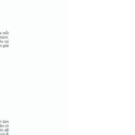
a mỗi
khách.
o rọi
n giải
i tám
hân có
iền để
hút lễ