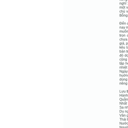
nghĩ 
một v
chú v
Bỗng 
Đến đ
nay m
muốn 
trọn
chưa 
giả, 
kêu l
bản t
đò dọ
cũng 
tập h
nhiệt
Ngày
huớng
dùng 
riêng
Lưu t
Hành 
Quần
Nhất 
Sa nh
Du ng
Vân g
Thái 
Nước
Ngườ