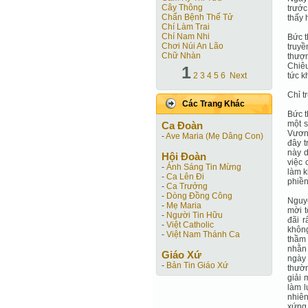
Cây Thông
trước
Chẩn Bệnh Thế Tử
thấy 
Chí Làm Trai
Chí Nam Nhi
Bức t
Chơi Núi An Lão
truyề
Chữ Nhàn
thượn
Chiêu
1
2
3
4
5
6
Next
tức k
Chỉ t
Các Trang Khác
Bức t
một s
Ca Ðoàn
Vương
-
Ave Maria (Mẹ Dâng Con)
đây t
này 
Hội Ðoàn
việc 
-
Ánh Sáng Tin Mừng
làm k
-
Ca Lên Đi
phiền
-
Ca Trưởng
-
Dòng Đồng Công
Nguy
-
Mẹ Maria
mời t
-
Người Tin Hữu
đãi r
-
Việt Catholic
không
-
Việt Nam Thánh Ca
thầm 
nhằn 
Giáo Xứ
ngày 
-
Bản Tin Giáo Xứ
thườn
giải 
làm l
nhiên
xứng 