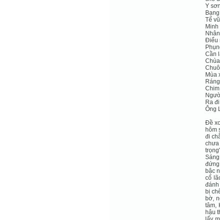
Y sơn
Bạng 
Tế vũ
Minh 
Nhân 
Điểu 
Phụng
Cần l
Chùa
Chuôn
Mùa 
Ráng 
Chim 
Người
Ra đi
Ông L
Đề xo
hôm s
đi ch
chưa 
trọng
Sáng 
đứng 
bậc n
cố lã
đánh 
bị ch
bờ, n
tâm,
hậu t
lấy m