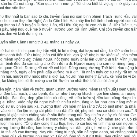
 sân họ đã nói rằng : "Bản quan kính mừng." Tôi chưa biết là việc gì, mở giấy ra c
hai đạo văn thư.
hư thứ nhất là bản sao tờ chỉ, truyền rằng nội san bình phiên Trạch Trung Hầu vâ
n cho quan thự trấn Nghệ An là Côn Lĩnh Hầu hãy tìm hỏi tính danh người con củ
g thư họ Lê ở huyện Đường Hào, xã Liêu Xá; người con đó là Lê Hữu Trác, tục g
 Bảy, hiện ngụ quê mẹ ở huyện Hương Sơn, xã Tình Diễm. Chỉ còn truyền cho trấ
hắc đón về kinh đợi mệnh.
ruyền năm Cảnh Hưng thứ 42, tháng 11 ngày 29.
hứ hai do chính quan thự trấn viết, tỏ lời mừng, đại lược nói rằng kẻ sĩ ở chốn ho
ớm danh thấu Cửu trùng, hẳn cái tiến trình vạn lý sẽ nhẹ bước khôn kể, còn thê
 mệnh không đợi thắng ngựa, nột trong ngày phải lên đường đi trấn Vĩnh Hưng
rấn binh đều đã sẵn sàng chờ đón để ra đi. Người mang thư còn nói riêng rằng :
do quan Chính Đường đề cử để coi bịnh Đông cung Vương Thế tử bị đau nặng từ
chẳng nhỏ, ngày đêm phải gấp đường m à đi". Tôi nhận thấy cơ sự này rất lợi hạ
inh hãi, người như ngốc như si giờ lâu. Người nhà nghe thấy vậy, kẻ hiểu tôi vì tôi
, kẻ không biết tôi thì mừng cho tôi. Sự ồn ào nhất thời bất tất nói làm gì.
ên bốn, năm năm về trước, quan Chính Đường vâng mệnh ra trấn đất Hoan Châu,
ôi đến bắt mạch, chữa bệnh, đãi tôi như thượng khách, ngồi liền chiếu, ăn uống 
ất hậu. Sau ông dẹp giặc biển có công, về triều tước vị đến tam công được tin
 ai bằng. Việc này tôi nghe biết từ nhiều năm, lòng lo âu như đeo nặng một vi
có sự ưu phiền sâu xa, thường than với môn nhân rằng :"Ắt có một phen ta phải
vào kinh, lăn lộn trong cái phồn hoa đất đô hội, phụ tình hoa cỏ chốn non xưa". 
nay là giận mình chẳng vào ở sâu thêm trong núi. Tuy nhiên vị này có tài như Cơ
g kính nhường hậu đãi kẻ sĩ trong thiên hạ, huống hồ đối với mình sao ?". Có kẻ 
muộn mà rằng :"Ông dày công thâu thái, hiểu rõ cái học về tính mạng con người,
ương tướng thì cũng làm lương y chẳng sai đâu; giữ gìn vẻ quý, che giấu đức t
 là thái độ cao thượng. Nay cửu trùng tri ngộ, bốn bể nghe danh, há chẳng phải l
đáng của kẻ trượng phu sao ?". Lúc đó lòng tôi bứt rứt thâu đêm chẳng ngủ, tô