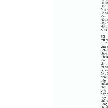
Hoàng
Học 
Phú k
Ba si
Vạn l
Nửa 
Đầy n
Hư d
Sơ kh
Tối h
mũ ch
gì. Y
vừa đ
đêm t
chữa 
mắt d
toàn,
sinh;
thì h
vị là
ấy tr
nên đ
bệnh,
khí đ
chợ H
ưng n
dãy c
ngọn 
chỗ v
đáng 
cho đ