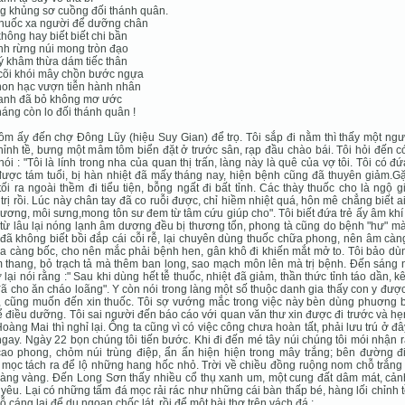
 khủng sơ cuồng đối thánh quân.
thuốc xa người để dưỡng chân
hông hay biết biết chi bần
nh rừng núi mong tròn đạo
ý khâm thừa dám tiếc thân
cõi khói mây chồn bước ngựa
on hạc vượn tiễn hành nhân
anh đã bỏ không mơ ước
áng còn lo đối thánh quân !
ôm ấy đến chợ Đông Lũy (hiệu Suy Gian) để trọ. Tôi sắp đi nằm thì thấy một ng
ỉnh tề, bưng một mâm tôm biển đặt ở trước sân, rạp đầu chào bái. Tôi hỏi đến c
 nói : "Tôi là lính trong nha của quan thị trấn, làng này là quê của vợ tôi. Tôi có đ
ược tám tuổi, bị hàn nhiệt đã mấy tháng nay, hiện bệnh cũng đã thuyên giảm.Gặ
ối ra ngoài thềm đi tiểu tiện, bỗng ngất đi bất tỉnh. Các thày thuốc cho là ngộ g
trị rồi. Lúc này chân tay đã co ruỗi được, chỉ hiềm nhiệt quá, hôn mê chẳng biết a
ương, môi sưng,mong tôn sư đem từ tâm cứu giúp cho". Tôi biết đứa trẻ ấy âm kh
 từ lâu lại nóng lạnh âm dương đều bị thương tổn, phong tà cũng do bệnh "hư" m
 đã không biết bồi đắp cái cỗi rễ, lại chuyên dùng thuốc chữa phong, nên âm cà
ỏa càng bốc, cho nên mắc phải bệnh hen, gân khô đi khiến mắt mở to. Tôi bảo dù
m thang, bỏ trạch tả mà thêm ban long, sao mạch môn lên mà trị bệnh. Đến sáng
ở lại nói rằng :" Sau khi dùng hết tễ thuốc, nhiệt đã giảm, thần thức tỉnh táo dần, k
ã cho ăn cháo loãng". Y còn nói trong làng một số thuộc danh gia thấy con y đượ
 cũng muốn đến xin thuốc. Tôi sợ vướng mắc trong việc này bèn dùng phuơng b
ể điều dưỡng. Tôi sai người đến báo cáo với quan văn thư xin được đi trước và h
oàng Mai thì nghỉ lại. Ông ta cũng vì có việc công chưa hoàn tất, phải lưu trú ở đ
gay. Ngày 22 bọn chúng tôi tiến bước. Khi đi đến mé tây núi chúng tôi mói nhận 
ao phong, chỏm núi trùng điệp, ẩn ẩn hiện hiện trong mây trắng; bên đường đ
mọc tách ra để lộ những hang hốc nhỏ. Trời về chiều đồng ruộng nom chỗ trắng 
àng vàng. Đến Long Sơn thấy nhiều cổ thụ xanh um, một cung đất dâm mát, cảnh
yêu. Lại có những tấm đá mọc rải rác như những cái bàn thấp bé, hàng lối chỉnh t
ỗ cáng lại để du ngoạn chốc lát, rồi để một bài thơ trên vách đá :