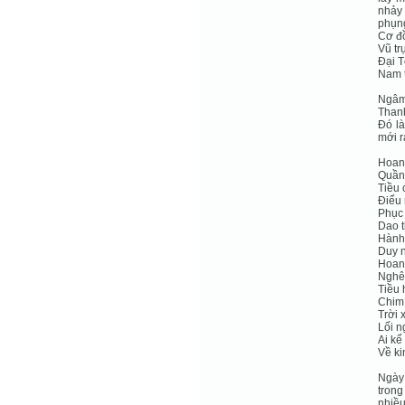
nhảy
phụng
Cơ đồ
Vũ tr
Đại T
Nam t
Ngâm 
Thanh
Đó là
mới r
Hoan
Quần
Tiều 
Điểu 
Phục 
Dao t
Hành
Duy n
Hoan 
Nghê
Tiều 
Chim 
Trời 
Lối 
Ai kể
Về ki
Ngày 
trong
nhiều