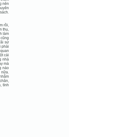
ng nên
chuyên
sách.
m rồi,
 thụ,
nh làm
 cũng
đãi sứ
i phải
 quan
ột cái
ng nhà
hay mà
ng náo
g nữa.
 nhắm
chân,
, tình