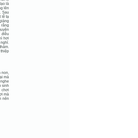
đạo là
ng lên
. Sau
 lễ tạ
 giáng
i rằng
guyện
u điều
hì hơi
 nghỉ.
thảm.
thiệp
n non,
lại mà
 nghe
h sinh
i chơi
lợi mà
n nên