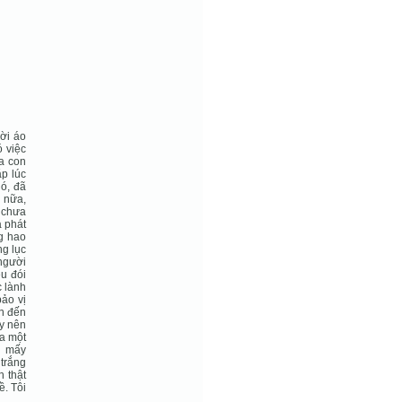
ười áo
ó việc
ứa con
p lúc
ió, đã
i nữa,
í chưa
à phát
ng hao
ng lục
 người
êu đói
c lành
ảo vị
ẹn đến
ây nên
ra một
i mấy
trắng
 thật
ề. Tôi