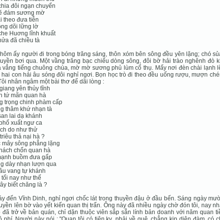
hia đôi ngạn chuyển
rẽ đám sương mờ
ãi theo đưa tiễn
ng dõi lững lờ
he Huơng lĩnh khuất
ửa đã chiều tà
ôm ấy người đi trong bóng trăng sáng, thôn xóm bên sông đều yên lặng; chó sủ
huyền bơi qua. Một vầng trăng bạc chiếu dòng sông, đôi bờ hải trào nghênh đò 
 vẳng tiếng chuông chùa, mờ mờ sương phủ lùm cổ thụ. Mấy nơi đèn chài lạnh lẽ
 hai con hải âu sóng đôi nghỉ ngơi. Bọn học trò đi theo đều uống rượu, mượn ché
Tôi nhân ngâm một bài thơ để dãi lòng :
giang yên thủy tĩnh
h tứ mãn quan hà
g trọng chinh phàm cấp
g thâm khứ nhạn tà
an lai dạ khánh
phố xuất ngư ca
ịch do như thử
triêu thả nại hà ?
 mây sông phẳng lặng
khách chốn quan hà
mạnh buồm đưa gấp
g dày nhạn lượn qua
âu vang tự khánh
tối nay như thế
ây biết chăng là ?
y đến Vĩnh Dinh, nghỉ ngơi chốc lát trong thuyền đậu ở đầu bến. Sáng ngày mườ
huyền lên bờ vào yết kiến quan thị trấn. Ông này đã nhiều ngày chờ đón tôi, nay n
ổ đã trở về bản quán, chỉ dặn thuộc viên sắp sẵn lính bản doanh với năm quan t
ộ phí. Người này nói : "Quan tôi có tiên kỵ, phải về quê, chẳng kịp diện đàm, có c