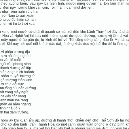
 theo xuống biển. Sau này bà hiển linh, người miền duyên hải tôn làm thần m
, đến nay hương khói vẫn còn. Tôi nhân ngâm một đối liên :
 nhà Tống nghìn thu hận
ụ trời Nam tứ quý xuân
ống cơ đồ thiên cổ hận
hiên vũ trụ tứ thời xuân.
xong, mọi người cứ phải đi quanh co mãi, rồi đến khe Lãnh Thủy (nơi đây là phâ
 Hóa và Nghệ An) thì thấy một nhóm người đứngbên đường, hướng về tôi mà vái 
 mấy người ở ấp gần đó, từ kinh đô trở về. Tôi cũng dừng cáng đáp lễ. Một lát 
a đi. Khi này tình quê nỗi khách dào dạt, tôi ứng khẩu đọc một bài thơ để tả tâm trạn
 Ái phân cương địa
 sơn hỗ tống nghênh
ca vãn lộ xuất
ngữ cốc phong sinh
thạch đương đồ lập
hiên đoạn bích hoành
 nhân thuyết hương tứ
gã thượng thần kinh.
Ái chia đôi vực
nh tống núi bên đường
hát trong mây ngút
ca đáy cốc vang
xanh màu loé rạng
nghẽn đá nằm ngang
 tình nhà đó ?
nh trải dặm trường.
hôm ấy khí xuân ấm áp, đường đi thảnh thơi, chiều đến chợ Thổ Sơn đỗ lại ngủ
 chợ có đồn binh (trấn Thanh Hóa có một cánh quân tuần phòng ở đây) binh kh
. Họ ngăn bọn tôi lại mà xét hỏi.Đến khi biết là phụng mạng mà đi thì họ xúm lại x