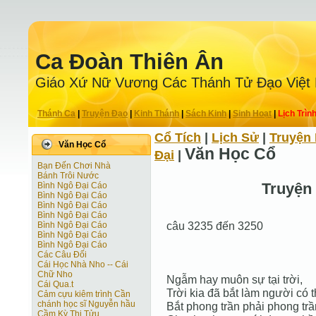
Ca Ðoàn Thiên Ân
Giáo Xứ Nữ Vương Các Thánh Tử Ðạo Việt
Thánh Ca
|
Truyện Ðạo
|
Kinh Thánh
|
Sách Kinh
|
Sinh Hoạt
|
Lịch Trìn
Cổ Tích
|
Lịch Sử
|
Truyện 
Văn Học Cổ
Văn Học Cổ
Ðại
|
Bạn Đến Chơi Nhà
Bánh Trôi Nước
Truyện
Bình Ngô Đại Cáo
Bình Ngô Đại Cáo
Bình Ngô Đại Cáo
Bình Ngô Đại Cáo
câu 3235 đến 3250
Bình Ngô Đại Cáo
Bình Ngô Đại Cáo
Bình Ngô Đại Cáo
Các Câu Đối
Cái Học Nhà Nho -- Cái
Chữ Nho
Ngẫm hay muôn sự tại trời,
Cái Qua.t
Trời kia đã bắt làm người có t
Cảm cựu kiêm trình Cần
chánh học sĩ Nguyễn hầu
Bắt phong trần phải phong trầ
Cầm Kỳ Thi Tửu