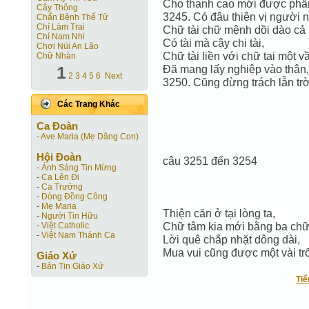
Cho thanh cao mới được phần
Cây Thông
3245. Có đâu thiên vị người 
Chẩn Bệnh Thế Tử
Chí Làm Trai
Chữ tài chữ mệnh dồi dào cả 
Chí Nam Nhi
Có tài mà cậy chi tài,
Chơi Núi An Lão
Chữ tài liền với chữ tai một v
Chữ Nhàn
1
Đã mang lấy nghiệp vào thân,
2
3
4
5
6
Next
3250. Cũng đừng trách lẫn trời
Các Trang Khác
Ca Ðoàn
-
Ave Maria (Mẹ Dâng Con)
Hội Ðoàn
câu 3251 đến 3254
-
Ánh Sáng Tin Mừng
-
Ca Lên Đi
-
Ca Trưởng
-
Dòng Đồng Công
-
Mẹ Maria
Thiện căn ở tại lòng ta,
-
Người Tin Hữu
Chữ tâm kia mới bằng ba chữ 
-
Việt Catholic
-
Việt Nam Thánh Ca
Lời quê chắp nhặt dông dài,
Mua vui cũng được một vài tr
Giáo Xứ
-
Bản Tin Giáo Xứ
Tiể