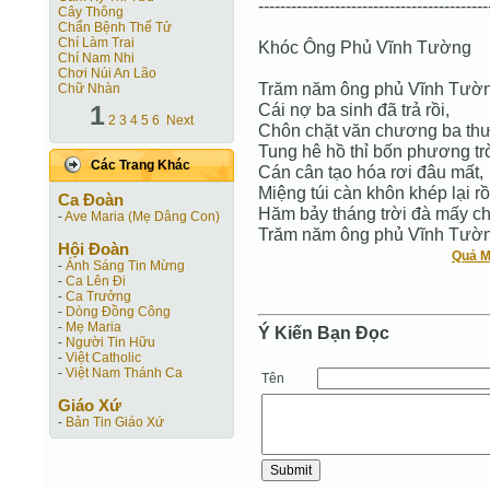
------------------------------------------
Cây Thông
Chẩn Bệnh Thế Tử
Chí Làm Trai
Khóc Ông Phủ Vĩnh Tường
Chí Nam Nhi
Chơi Núi An Lão
Trăm năm ông phủ Vĩnh Tườn
Chữ Nhàn
1
Cái nợ ba sinh đã trả rồi,
2
3
4
5
6
Next
Chôn chặt văn chương ba thư
Tung hê hồ thỉ bốn phương trờ
Các Trang Khác
Cán cân tạo hóa rơi đâu mất,
Miệng túi càn khôn khép lại rồ
Ca Ðoàn
Hăm bảy tháng trời đà mấy ch
-
Ave Maria (Mẹ Dâng Con)
Trăm năm ông phủ Vĩnh Tườn
Hội Ðoàn
Quả M
-
Ánh Sáng Tin Mừng
-
Ca Lên Đi
-
Ca Trưởng
-
Dòng Đồng Công
-
Mẹ Maria
Ý Kiến Bạn Ðọc
-
Người Tin Hữu
-
Việt Catholic
-
Việt Nam Thánh Ca
Tên
Giáo Xứ
-
Bản Tin Giáo Xứ