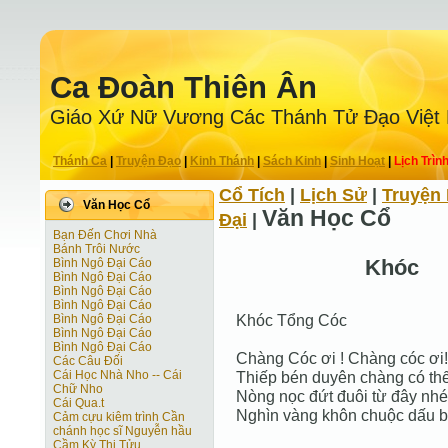
Ca Ðoàn Thiên Ân
Giáo Xứ Nữ Vương Các Thánh Tử Ðạo Việt
Thánh Ca
|
Truyện Ðạo
|
Kinh Thánh
|
Sách Kinh
|
Sinh Hoạt
|
Lịch Trìn
Cổ Tích
|
Lịch Sử
|
Truyện 
Văn Học Cổ
Văn Học Cổ
Ðại
|
Bạn Đến Chơi Nhà
Bánh Trôi Nước
Khóc
Bình Ngô Đại Cáo
Bình Ngô Đại Cáo
Bình Ngô Đại Cáo
Bình Ngô Đại Cáo
Khóc Tổng Cóc
Bình Ngô Đại Cáo
Bình Ngô Đại Cáo
Bình Ngô Đại Cáo
Chàng Cóc ơi ! Chàng cóc ơi!
Các Câu Đối
Cái Học Nhà Nho -- Cái
Thiếp bén duyên chàng có thế
Chữ Nho
Nòng nọc đứt đuôi từ đây nhé
Cái Qua.t
Nghìn vàng khôn chuộc dấu bô
Cảm cựu kiêm trình Cần
chánh học sĩ Nguyễn hầu
Cầm Kỳ Thi Tửu