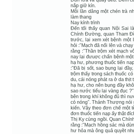
nắp giữ kín.
Mỗi lần dâng một chén trà nh
làm thang
Nay kính trình
Đến tối thấy quan Nội Sai l
Chính Đường, quan Tham Đồn
trước, lại xem xét bệnh mộ
hỏi :"Mạch đã nổi lên và chạy
rằng :"Thần trộm xét mạch vô
nay lại đưuợc chẩn bệnh một 
hạ hư, phương thuốc tiến nạp
:"Đã bị sốt, sao bụng lại đầy
trộm thấy trong sách thuốc có 
du, cái nóng phát ra ở da thịt
hạ hư, cho nên bụng đầy khôn
sao nước tiểu lại vàng đục ?"
bên trong khí không đủ thì nư
có nóng". Thánh Thượng nói r
kiến. Vậy theo đơn chế một t
đơn thuốc tiến nạp ấy thật đ
Thị Ky cùng ngồi. Quan Chính
rằng :"Mạch hồng sác mà dùn
hư hỏa mà ông quả quyềt như