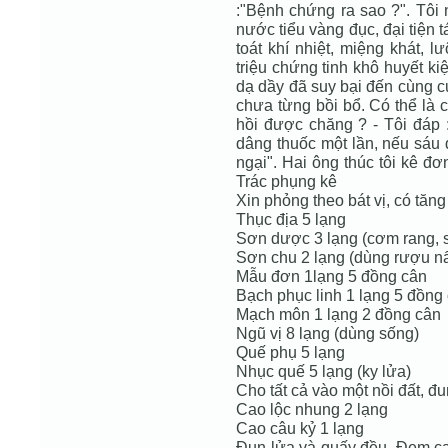
:"Bệnh chứng ra sao ?". Tôi n
nước tiểu vàng đục, đại tiện t
toát khí nhiệt, miệng khát, l
triệu chứng tinh khô huyết kiệ
dạ dầy đã suy bại đến cùng cự
chưa từng bồi bổ. Có thể là 
hồi được chăng ? - Tôi đáp 
dâng thuốc một lần, nếu sáu 
ngại". Hai ông thúc tôi kê đ
Trác phụng kê
Xin phỏng theo bát vị, có tăn
Thục địa 5 lạng
Sơn dược 3 lạng (cơm rang, s
Sơn chu 2 lạng (dùng rượu nấ
Mẫu đơn 1lạng 5 đồng cân
Bạch phục linh 1 lạng 5 đồng
Mạch môn 1 lạng 2 đồng cân
Ngũ vị 8 lạng (dùng sống)
Quế phụ 5 lạng
Nhục quế 5 lạng (ky lửa)
Cho tất cả vào một nồi đất, đ
Cao lộc nhung 2 lạng
Cao câu kỷ 1 lạng
Đun lửa và quấy đều. Đem cao