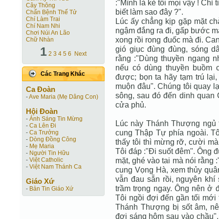
:"Mình là kẻ tôi mọi vậy ! Chỉ
Cây Thông
biết làm sao đây ?".
Chẩn Bệnh Thế Tử
Chí Làm Trai
Lúc ấy chẳng kịp gặp mặt chà
Chí Nam Nhi
ngậm đắng ra đi, gấp bước mà 
Chơi Núi An Lão
xong rồi rong đuốc mà đi. Ca
Chữ Nhàn
1
gió giục đùng đùng, sóng d
2
3
4
5
6
Next
rằng :"Dùng thuyền ngang n
nếu có dùng thuyền buồm c
Các Trang Khác
được; bọn ta hãy tạm trú lại
muộn đâu". Chúng tôi quay lạ
Ca Ðoàn
sông, sau đó đến dinh quan C
-
Ave Maria (Mẹ Dâng Con)
cửa phủ.
Hội Ðoàn
-
Ánh Sáng Tin Mừng
Lúc này Thánh Thượng ngủ 
-
Ca Lên Đi
cung Thập Tự phía ngoài. Tô
-
Ca Trưởng
-
Dòng Đồng Công
thấy tôi thì mừng rỡ, cười m
-
Mẹ Maria
Tôi đáp :"Đi suốt đêm". Ông đ
-
Người Tin Hữu
mặt, ghé vào tai mà nói rằng
-
Việt Catholic
-
Việt Nam Thánh Ca
cung Vọng Hà, xem thủy quân
vẫn đau sẵn rồi, nguyên khí
Giáo Xứ
trầm trọng ngay. Ông nên ở đ
-
Bản Tin Giáo Xứ
Tôi ngồi đợi đến gần tối mới 
Thánh Thượng bị sốt âm, nê
đợi sáng hôm sau vào chầu". 