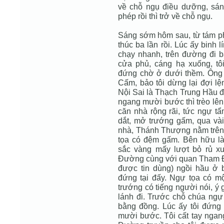
về chỗ ngụ điều dưỡng, sán
phép rồi thì trở về chỗ ngụ.
Sáng sớm hôm sau, từ tám phư
thúc ba lần rồi. Lúc ấy binh 
chạy nhanh, trên đường đi b
cửa phủ, cáng hạ xuống, t
đứng chờ ở dưới thềm. Ông b
Cấm, bảo tôi dừng lại đợi lệ
Nội Sai là Thạch Trung Hầu đế
ngang mười bước thì trèo lên
căn nhà rộng rãi, tức ngự t
dắt, mở trướng gấm, qua vài
nhà, Thánh Thượng nằm trên 
tọa có đệm gấm. Bên hữu là
sắc vàng mấy lượt bỏ rủ x
Đường cùng với quan Tham Đồ
được tin dùng) ngồi hầu ở b
đứng tại đấy. Ngự tọa có m
trướng có tiếng người nói, ý
lánh đi. Trước chỗ chúa ngự
bằng đồng. Lúc ấy tôi đứng
mười bước. Tôi cất tay ngan