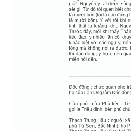
giả". Nguyên y rất được sủn
sệt gì. Từ đó tôi quen biết ch
là mười bốn (tôi là con đứng 
là mười bốn). Y với tôi khi 
tình thật là khắng khít. Ng
Trước đây, mỗi khi thấy Thá
tiêu đạo, y nhiều lần cố kh
klhác biệt với các ngự y, nê
lòng mà không nói ra được. K
thì đạo đồng, ý hợp, nên gia
miễn nói đến.
------------------------------------------
Đốc đồng : chức quan phó tr
họ của Lãn Ông làm Đốc đồng
Cửa phủ : cửa Phủ liêu - Từ 
gọi là Triều đình, bên phủ chú
Thạch Trung Hầu : người x
phủ Từ Sơn, Bắc Ninh); họ P