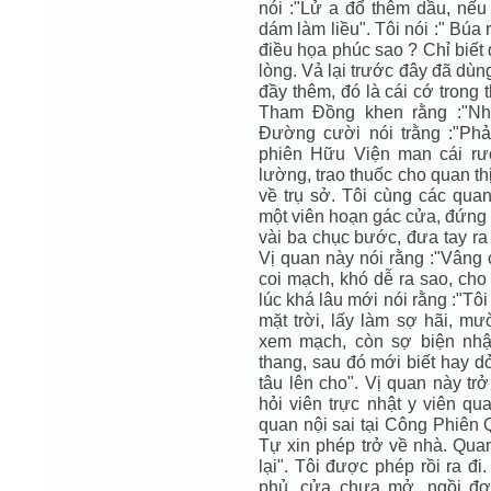
nói :"Lử a đổ thêm dầu, nếu
dám làm liều". Tôi nói :" Búa r
điều họa phúc sao ? Chỉ biết 
lòng. Vả lại trước đây đã dùn
đầy thêm, đó là cái cớ trong 
Tham Đồng khen rằng :"Như
Đường cười nói trằng :"Phả
phiên Hữu Viện man cái rư
lường, trao thuốc cho quan t
về trụ sở. Tôi cùng các quan
một viên hoạn gác cửa, đứng 
vài ba chục bước, đưa tay ra
Vị quan này nói rằng :"Vâng 
coi mạch, khó dễ ra sao, cho
lúc khá lâu mới nói rằng :"Tô
mặt trời, lấy làm sợ hãi, m
xem mạch, còn sợ biện nhậ
thang, sau đó mới biết hay dở
tâu lên cho". Vị quan này tr
hỏi viên trực nhật y viên qu
quan nội sai tại Công Phiên 
Tự xin phép trở về nhà. Qu
lại". Tôi được phép rồi ra đ
phủ, cửa chưa mở, ngồi đợ