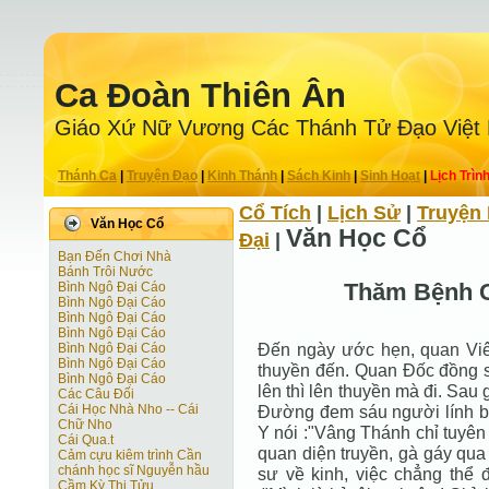
Ca Ðoàn Thiên Ân
Giáo Xứ Nữ Vương Các Thánh Tử Ðạo Việt
Thánh Ca
|
Truyện Ðạo
|
Kinh Thánh
|
Sách Kinh
|
Sinh Hoạt
|
Lịch Trìn
Cổ Tích
|
Lịch Sử
|
Truyện 
Văn Học Cổ
Văn Học Cổ
Ðại
|
Bạn Đến Chơi Nhà
Bánh Trôi Nước
Thăm Bệnh C
Bình Ngô Đại Cáo
Bình Ngô Đại Cáo
Bình Ngô Đại Cáo
Bình Ngô Đại Cáo
Đến ngày ước hẹn, quan Viê
Bình Ngô Đại Cáo
Bình Ngô Đại Cáo
thuyền đến. Quan Đốc đồng sa
Bình Ngô Đại Cáo
lên thì lên thuyền mà đi. Sau
Các Câu Đối
Cái Học Nhà Nho -- Cái
Đường đem sáu người lính bả
Chữ Nho
Y nói :"Vâng Thánh chỉ tuyên
Cái Qua.t
quan diện truyền, gà gáy qua
Cảm cựu kiêm trình Cần
chánh học sĩ Nguyễn hầu
sư về kinh, việc chẳng thể 
Cầm Kỳ Thi Tửu