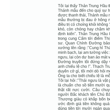
Tôi lại thấy Thản Trung Hầu t
Thánh mẫu đến cho quý sư ha
được thanh thái, Thánh mẫu r
mẫu thường bị đau ở hông 
điều trị có choíng khỏi không
khó, còn chóng hay chậm kh
định kiến". Thản Trung Hầu b
trong cung Cấm tới điếm Thị
sư. Quan Chính Đường bảo 
xướng lên rằng :"Cung hỉ Thá
minh bạch, lại am tường việc
ngưu, lại còn dự ban áo mát 
Đường truyền tôi đứng dậy 
anh chiếu lệ cho !". Thạch T
duyên cớ gì, tôi mới dò hỏi m
Ông ta cho biết chiếu lệ là mỗ
Tôi lại hỏi :"Thái ngưu là vật
là chuẩn cho sồ tiền mười qu
thật rất nực cười. Câu chuy
người Bắc khách tên Chú Bẩy 
Thượng giàu có khắp bốn bể
ước định giá tiền không quá 
dùng tiền tới mười ngàn qu