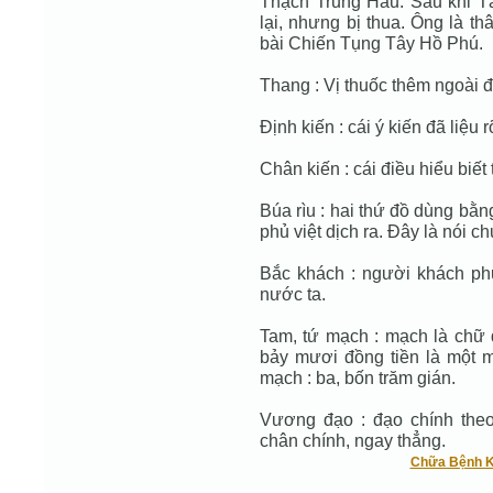
Thạch Trung Hầu. Sau khi T
lại, nhưng bị thua. Ông là t
bài Chiến Tụng Tây Hồ Phú.
Thang : Vị thuốc thêm ngoài 
Định kiến : cái ý kiến đã liệu 
Chân kiến : cái điều hiểu biết
Búa rìu : hai thứ đồ dùng bằn
phủ việt dịch ra. Đây là nói c
Bắc khách : người khách p
nước ta.
Tam, tứ mạch : mạch là chữ
bảy mươi đồng tiền là một mạ
mạch : ba, bốn trăm gián.
Vương đạo : đạo chính the
chân chính, ngay thẳng.
Chữa Bệnh K