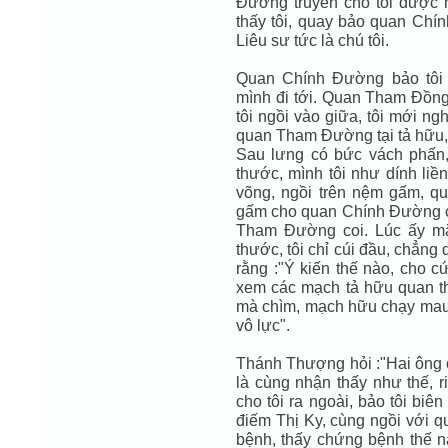
Đường truyền cho tôi được 
thấy tôi, quay bảo quan Chín
Liêu sư tức là chú tôi.
Quan Chính Đường bảo tôi 
mình đi tới. Quan Tham Đồng
tôi ngồi vào giữa, tôi mới n
quan Tham Đường tại tả hữu, 
Sau lưng có bức vách phấn,
thước, mình tôi như dính li
võng, ngồi trên nệm gấm, qua
gấm cho quan Chính Đường coi
Tham Đường coi. Lúc ấy mặt
thước, tôi chỉ cúi đầu, chẳn
rằng :"Ý kiến thế nào, cho cứ
xem các mạch tả hữu quan t
mà chìm, mạch hữu chạy mau m
vô lực".
Thánh Thượng hỏi :"Hai ông c
là cùng nhận thấy như thế, r
cho tôi ra ngoài, bảo tôi biê
điếm Thị Ky, cùng ngồi với 
bệnh, thấy chứng bệnh thế nà