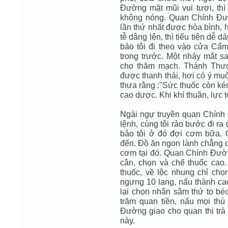
Đường mặt mũi vui tươi, th
không nóng. Quan Chính Đư
lần thứ nhất được hòa bình, 
tễ dâng lên, thì tiểu tiện dễ d
bảo tôi đi theo vào cửa Cấ
trong trước. Một nháy mắt sa
cho thăm mạch. Thánh Thượ
được thanh thái, hơi có ý muố
thưa rằng :"Sức thuốc còn ké
cao dược. Khi khí thuần, lực 
Ngài ngự truyền quan Chính
lệnh, cùng tôi rảo bước đi ra
bảo tôi ở đó đợi cơm bữa.
đến. Đồ ăn ngon lành chẳng c
cơm tại đó. Quan Chính Đường
cân, chọn và chế thuốc cao.
thuốc, về lộc nhung chỉ ch
ngưng 10 lạng, nấu thành cao
lại chọn nhân sâm thứ to béo
trăm quan tiền, nấu mọi th
Đường giao cho quan thị trà 
này.