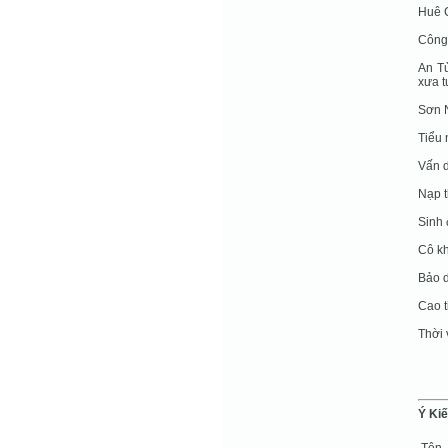
Huê C
Công 
An Tử
xưa t
Sơn N
Tiểu 
Vấn d
Nạp t
Sinh 
Cô kh
Bảo d
Cao ti
Thời 
Ý Ki