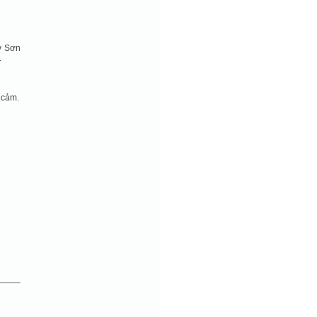
ỳ Sơn
.
 cảm.