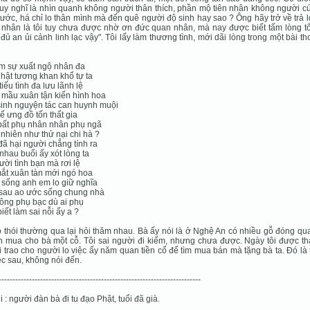
uy nghĩ là nhìn quanh không người thân thích, phần mộ tiên nhân không người c
tước, há chỉ lo thân mình mà đến quê người độ sinh hay sao ? Ông hãy trở về trả l
nhân là tôi tuy chưa được nhờ ơn đức quan nhân, mà nay được biết tấm lòng tố
đủ an ủi cảnh linh lạc vậy". Tôi lấy làm thương tình, mới dãi lòng trong một bài t
m sự xuất ngộ nhân đa
hật tương khan khổ tự ta
tiếu tình đa lưu lãnh lệ
mầu xuân tận kiến hình hoa
inh nguyện tác can huynh muội
hế ưng đồ tốn thất gia
bất phụ nhân nhân phụ ngã
nhiên như thử nại chi hà ?
đã hại người chẳng tính ra
nhau buổi ấy xót lòng ta
ười tình bạn mà rơi lệ
ắt xuân tàn mới ngó hoa
sống anh em lo giữ nghĩa
 sau ao ước sống chung nhà
ông phụ bạc dù ai phụ
iết làm sai nỗi ấy a ?
 thói thường qua lại hỏi thăm nhau. Bà ấy nói là ở Nghệ An có nhiều gỗ đóng qua
n mua cho bà một cỗ. Tôi sai người đi kiếm, nhưng chưa được. Ngày tôi được th
ôi trao cho người lo việc ấy năm quan tiền cổ để tìm mua bán mà tặng bà ta. Đó là
ệc sau, không nói đến.
-------------------------------------------------------------------------
i : người đàn bà đi tu đạo Phật, tuổi đã già.