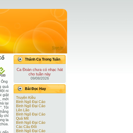
Sign In
Cổ
Thánh Ca Trong Tuần
Ca Ðoàn chưa có nhạc hát
cho tuần này
09/08/2026
n Ông
ng quả
Bài Ðọc Hay
Một ni
i giật
Truyện Kiều
h, mới
Bình Ngô Đại Cáo
mà lại
Bình Ngô Đại Cáo
". Tôi
Lên Lão
 chẳng
Bình Ngô Đại Cáo
ấy chỉ
Quả Mít
úng ta
Bình Ngô Đại Cáo
 chùa.
Các Câu Đối
Bình Ngô Đại Cáo
hi dến