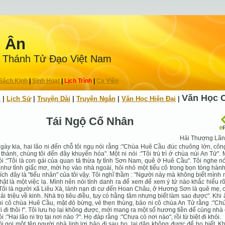
n Ân
 Thánh Tử Ðạo Việt Nam
Sách Kinh
|
Sinh Hoạt
|
Lịch Trình
|
Ca Viên
Văn Học 
h
|
Lịch Sử
|
Truyện Dài
|
Truyện Ngắn
|
Văn Học Hiện Ðại
|
Tái Ngộ Cố Nhân
Hải Thượng Lã
gày kia, hai lão ni đến chỗ tôi ngụ nói rằng :"Chùa Huê Cầu đúc chuông lớn, cô
thành, chúng tôi đến đây khuyến hóa". Một ni nói :"Tôi trú trì ở chùa núi An Tử". 
ói :"Tôi là con gái của quan tả thừa ty tỉnh Sơn Nam, quê ở Huê Cầu". Tôi nghe nó
như tỉnh giấc mơ, mời họ vào nhà ngoài, hỏi nhỏ một tiểu cô trong bọn tòng hàn
đích đây là "tiểu nhân" của tôi vậy. Tôi nghĩ thầm : "Người này mà không biết mình 
thật là một việc lạ. Mình nên nói tính danh ra để xem để xem ý tứ nào khắc hiểu rõ
"Tôi là người xã Liêu Xá, lánh nạn di cư đến Hoan Châu, ở Hương Sơn là quê mẹ,
ải triệu về kinh. Nhà trọ tiêu điều, tuy có hằng tâm nhưng biết làm sao được". Khi 
ni cô chùa Huê Cầu, mặt đỏ bừng, vẻ thẹn thùng, bảo ni cô chùa An Tử rằng :"Ch
i đi thôi !". Tôi lưu họ lại không được, mới mang ra một số hương tiền để cúng nhà
ỏi :"Hai lão ni trọ tại nơi nào ?". Họ đáp rằng :"Chưa có nơi nào", rồi từ biệt đi khỏi.
ội gọi một tên người nhà linh lợi bảo đi sau họ, lại dặn không được để họ biết. K