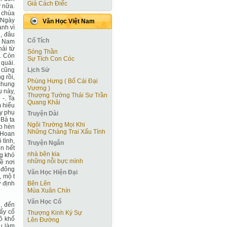
Giả Cách Điếc
y nữa.
i chùa
 Ngày
Văn Học Việt Nam
anh vì
h, đâu
Cổ Tích
ơn Nam
hải từ
Sóng Thần
n. Còn
Sự Tích Con Cóc
 quái.
Lịch Sử
 cũng
g rồi,
Phùng Hưng ( Bố Cái Đại
chung
Vương )
ụ này,
Thượng Tướng Thái Sư Trần
-. Ta
Quang Khải
m hiểu
ày phụ
Truyện Dài
 Bà ta
Ngôi Trường Mọi Khi
ấp hèn
Những Chàng Trai Xấu Tính
ề Hoan
 tình,
Truyện Ngắn
n hết
nhà bên kia
ng khó
những nỗi bực mình
về nơi
 đông
Văn Học Hiện Ðại
, mộ t
Bẽn Lẽn
ự định
Mùa Xuân Chín
Văn Học Cổ
i, đến
 ấy cố
Thượng Kinh Ký Sự
cô khổ
Lên Đường
ều làm