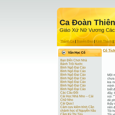
Ca Ðoàn Thiê
Giáo Xứ Nữ Vương Các
Thánh Ca
|
Truyện Ðạo
|
Kinh Thánh
|
Cổ Tíc
Văn Học Cổ
Bạn Đến Chơi Nhà
Bánh Trôi Nước
Bình Ngô Đại Cáo
Bình Ngô Đại Cáo
Bình Ngô Đại Cáo
Một n
Bình Ngô Đại Cáo
chưa 
Bình Ngô Đại Cáo
kia n
Bình Ngô Đại Cáo
mình 
Bình Ngô Đại Cáo
biết 
Các Câu Đối
đây, 
Cái Học Nhà Nho -- Cái
nói :
Chữ Nho
dè ph
Cái Qua.t
thấy 
Cảm cựu kiêm trình Cần
nên đ
chánh học sĩ Nguyễn hầu
Tôi h
Cầm Kỳ Thi Tửu
Tôi v