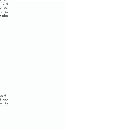
úng tế
ời với
t này
hơ như
n tài,
ả cho
 thuộc