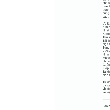
cho s
quét 
quan 
cũng 
sau :
Vô tâ
Kim n
Nhất 
Song 
Thử s
Tái t
Ngã 
Túng 
Việc 
Nhìn 
Một c
Hai m
Cuộc 
Kiếp
Ta kh
Nào b
Từ đó
bà xi
về, t
về vi
-------
Lão n