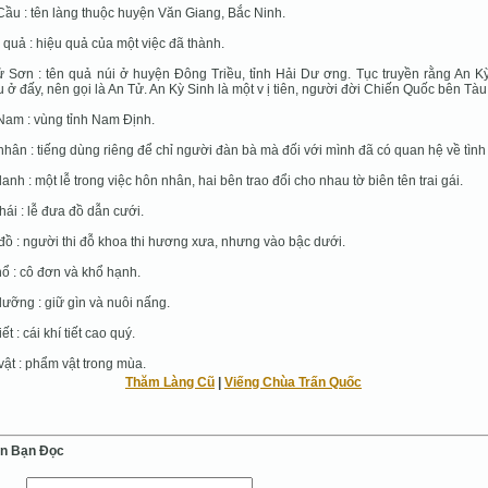
ầu : tên làng thuộc huyện Văn Giang, Bắc Ninh.
quả : hiệu quả của một việc đã thành.
 Sơn : tên quả núi ở huyện Đông Triều, tỉnh Hải Dư ơng. Tục truyền rằng An K
u ở đấy, nên gọi là An Tử. An Kỳ Sinh là một v ị tiên, người đời Chiến Quốc bên Tàu
am : vùng tỉnh Nam Định.
nhân : tiếng dùng riêng để chỉ người đàn bà mà đối với mình đã có quan hệ về tình
anh : một lễ trong việc hôn nhân, hai bên trao đổi cho nhau tờ biên tên trai gái.
hái : lễ đưa đồ dẫn cưới.
đồ : người thi đỗ khoa thi hương xưa, nhưng vào bậc dưới.
ổ : cô đơn và khổ hạnh.
ưỡng : giữ gìn và nuôi nấng.
ết : cái khí tiết cao quý.
vật : phẩm vật trong mùa.
Thăm Làng Cũ
|
Viếng Chùa Trấn Quốc
ến Bạn Ðọc