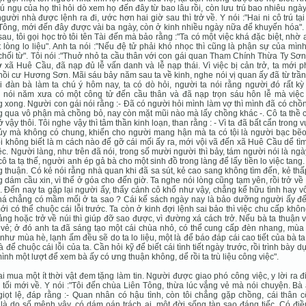
rú ngụ của họ thì hỏi dò xem họ đến đây từ bao lâu rồi, còn lưu trú bao nhiêu ngà
gười nhà được lệnh ra đi, ước hơn hai giờ sau thì trở về. Y nói :"Hai ni cô trú tạ
Tông, mới đến đây được vài ba ngày, còn ở kinh nhiều ngày nữa để khuyến hóa".
au, tôi gọi học trò tôi tên Tài đến mà bảo rằng :"Ta có một việc khá đặc biệt, nhờ 
t lòng lo liệu". Anh ta nói :"Nếu đệ tử phải khó nhọc thì cũng là phận sự của mìn
hối từ". Tôi nói :"Thuở nhỏ ta cầu thân với con gái quan Tham Chính Thừa Ty S
 xã Huê Cầu, đã nạp đủ lễ vấn danh và lễ nạp thái. Vì việc bị cản trở, ta mới p
hồi cư Hương Sơn. Mãi sáu bảy năm sau ta về kinh, nghe nói vị quan ấy đã từ trầ
 đàn bà làm ta chú ý hôm nay, ta có dò hỏi, người ta nói rằng người đó rất kỳ
 nói năm xưa có một công tử đến cầu thân và đã nạp trọn sáu hôn lễ mà việc
 xong. Người con gái nói rằng :- Đã có người hỏi mình làm vợ thì mình đã có chồn
 qua vô phận mà chồng bỏ, nay còn mặt mũi nào mà lấy chồng khác -. Cô ta thề 
ở vậy thôi. Tôi nghe vậy thì tâm thần kinh loạn, than rằng : - Vì ta đã bất cẩn trong v
ủy mà không có chung, khiến cho người mang hận mà ta có tội là người bạc bẽo 
ối không biết là m cách nào để gỡ cái mối ấy ra, mới vội vã đến xã Huê Cầu dể tì
ệc. Người làng, như trên đã nói, trong số mười người thì bảy, tám người nói là ng
cô ta tạ thế, người anh ép gả bà cho một sinh đồ trong làng để lấy tiền lo việc tang.
 thuận. Có kẻ nói rằng nhà quan khi đã sa sút, kẻ cao sang không tìm đến, kẻ th
 dám cầu xin, vì thế ở góa cho đến giờ. Ta nghe nói lòng cũng tạm yên, rồi trở v
 Đến nay ta gặp lại người ấy, thấy cảnh cô khổ như vậy, chẳng kể hữu tình hay vô
há chẳng có mầm mối ở ta sao ? Cái kế sách ngày nay là bảo dưỡng người ấy đế
ới có thể chuộc cái lỗi trước. Ta còn ở kinh đợi lệnh sai bảo thì việc chu cấp khô
hảng hoặc trở về núi thì giúp đỡ sao được, vì đường xá cách trở. Nếu bà ta thuận 
vẻ; ở đó anh ta đã sáng tạo một cái chùa nhỏ, có thể cung cấp đèn nhang, mùa
như mùa hè, lạnh ấm đều sẽ do ta lo liệu, một là để báo đáp cái cao tiết của bà ta
à để chuộc cái lỗi của ta. Cần hỏi kỹ để biết cái tình tiết ngày trước, rồi trình bày d
ình một lượt để xem bà ấy có ưng thuận không, dể rồi ta trù liệu công việc".
ai mua một ít thời vật đem tặng làm tin. Người được giao phó công việc, y lời ra đ
 tối mới về. Y nói :"Tôi đến chùa Liên Tông, thừa lúc vắng vẻ mà nói chuyện. Bà
iọt lệ, đáp rằng :- Quan nhân có hậu tình, còn tôi chẳng gặp chồng, cái thân 
là do số mệnh vậy, có dám oán trách ai, một đời sống tàn sao đáng tiếc. Có đi