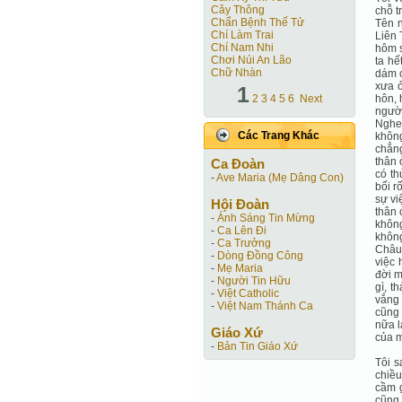
Cây Thông
chỗ t
Chẩn Bệnh Thế Tử
Tên n
Chí Làm Trai
Liên 
Chí Nam Nhi
hôm s
Chơi Núi An Lão
ta hế
Chữ Nhàn
dám c
xưa ở
1
2
3
4
5
6
Next
hôn, 
người
Nghe
Các Trang Khác
không
chẳng
thân 
Ca Ðoàn
có th
-
Ave Maria (Mẹ Dâng Con)
bối r
sự vi
Hội Ðoàn
thân 
-
Ánh Sáng Tin Mừng
không
-
Ca Lên Đi
không
-
Ca Trưởng
Châu.
-
Dòng Đồng Công
việc 
-
Mẹ Maria
đời m
-
Người Tin Hữu
gì, t
-
Việt Catholic
vắng 
-
Việt Nam Thánh Ca
cũng 
nữa l
Giáo Xứ
của m
-
Bản Tin Giáo Xứ
Tôi s
chiều
cầm g
cũng 