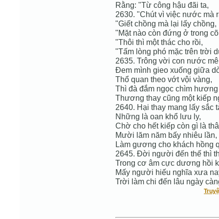
Rằng: "Từ công hậu đãi ta,
2630. "Chút vì việc nước mà r
"Giết chồng mà lại lấy chồng,
"Mặt nào còn đứng ở trong cõ
"Thôi thì một thác cho rồi,
"Tấm lòng phó mặc trên trời d
2635. Trông vời con nước m
Đem mình gieo xuống giữa dò
Thổ quan theo vớt vội vàng,
Thì đà đắm ngọc chìm hương m
Thương thay cũng một kiếp n
2640. Hại thay mang lấy sắc tà
Những là oan khổ lưu ly,
Chờ cho hết kiếp còn gì là thâ
Mười lăm năm bấy nhiêu lần,
Làm gương cho khách hồng qu
2645. Đời người đến thế thì th
Trong cơ âm cực dương hồi k
Mấy người hiếu nghĩa xưa na
Trời làm chi đến lâu ngày càn
Truyệ