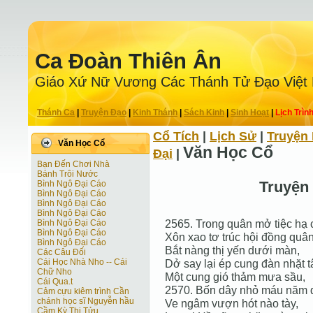
Ca Ðoàn Thiên Ân
Giáo Xứ Nữ Vương Các Thánh Tử Ðạo Việt
Thánh Ca
|
Truyện Ðạo
|
Kinh Thánh
|
Sách Kinh
|
Sinh Hoạt
|
Lịch Trìn
Cổ Tích
|
Lịch Sử
|
Truyện 
Văn Học Cổ
Văn Học Cổ
Ðại
|
Bạn Đến Chơi Nhà
Bánh Trôi Nước
Truyện
Bình Ngô Đại Cáo
Bình Ngô Đại Cáo
Bình Ngô Đại Cáo
Bình Ngô Đại Cáo
2565. Trong quân mở tiệc hạ 
Bình Ngô Đại Cáo
Bình Ngô Đại Cáo
Xôn xao tơ trúc hội đồng quâ
Bình Ngô Đại Cáo
Bắt nàng thị yến dưới màn,
Các Câu Đối
Cái Học Nhà Nho -- Cái
Dở say lại ép cung đàn nhặt t
Chữ Nho
Một cung gió thảm mưa sầu,
Cái Qua.t
2570. Bốn dây nhỏ máu năm đ
Cảm cựu kiêm trình Cần
chánh học sĩ Nguyễn hầu
Ve ngâm vượn hót nào tày,
Cầm Kỳ Thi Tửu