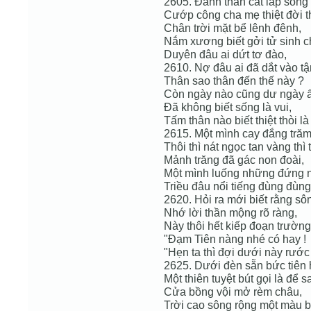
2605. Đành thân cát lấp sóng 
Cướp công cha mẹ thiệt đời t
Chân trời mặt bể lênh đênh,
Nắm xương biết gởi tử sinh c
Duyên đâu ai dứt tơ đào,
2610. Nợ đâu ai đã dắt vào tận
Thân sao thân đến thế này ?
Còn ngày nào cũng dư ngày ấy
Đã không biết sống là vui,
Tấm thân nào biết thiệt thòi l
2615. Một mình cay đắng tră
Thôi thì nát ngọc tan vàng thì t
Mảnh trăng đã gác non đoài,
Một mình luống những đứng n
Triều đâu nổi tiếng đùng đùng
2620. Hỏi ra mới biết rằng s
Nhớ lời thần mộng rõ ràng,
Này thôi hết kiếp đoạn trường 
"Đạm Tiên nàng nhé có hay !
"Hẹn ta thì đợi dưới này rước 
2625. Dưới đèn sẵn bức tiên 
Một thiên tuyệt bút gọi là để s
Cửa bồng vội mở rèm châu,
Trời cao sông rộng một màu b