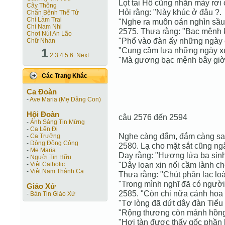
Lọt tai Hồ cũng nhăn mày rơi 
Cây Thông
Hỏi rằng: "Này khúc ở đâu ?.
Chẩn Bệnh Thế Tử
Chí Làm Trai
"Nghe ra muôn oán nghìn sầu 
Chí Nam Nhi
2575. Thưa rằng: "Bạc mệnh 
Chơi Núi An Lão
"Phổ vào đàn ấy những ngày 
Chữ Nhàn
1
"Cung cầm lựa những ngày x
2
3
4
5
6
Next
"Mà gương bạc mệnh bây giờ 
Các Trang Khác
Ca Ðoàn
-
Ave Maria (Mẹ Dâng Con)
Hội Ðoàn
câu 2576 đến 2594
-
Ánh Sáng Tin Mừng
-
Ca Lên Đi
Nghe càng đắm, đắm càng sa
-
Ca Trưởng
-
Dòng Đồng Công
2580. Lạ cho mặt sắt cũng ngây
-
Mẹ Maria
Dạy rằng: "Hương lửa ba sinh
-
Người Tin Hữu
"Dây loan xin nối cầm lành cho
-
Việt Catholic
-
Việt Nam Thánh Ca
Thưa rằng: "Chút phận lạc loà
"Trong mình nghĩ đã có người
Giáo Xứ
2585. "Còn chi nữa cánh hoa 
-
Bản Tin Giáo Xứ
"Tơ lòng đã dứt dây đàn Tiểu
"Rộng thương còn mảnh hồng
"Hơi tàn được thấy gốc phần 