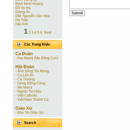
Đinh Minh Hoàng
Đỗ Vy Hạ
Giang Ân
GM. Nguyễn Văn Hòa
Hà Trần
Hải Ánh
1
2
3
4
5
6
Next
Các Trang Khác
Ca Ðoàn
-
Ave Maria (Mẹ Dâng Con)
Hội Ðoàn
-
Ánh Sáng Tin Mừng
-
Ca Lên Đi
-
Ca Trưởng
-
Dòng Đồng Công
-
Mẹ Maria
-
Người Tin Hữu
-
Việt Catholic
-
Việt Nam Thánh Ca
Giáo Xứ
-
Bản Tin Giáo Xứ
Search