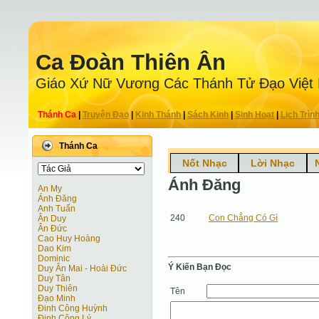
Ca Ðoàn Thiên Ân
Giáo Xứ Nữ Vương Các Thánh Tử Ðạo Việt
Thánh Ca
|
Truyện Ðạo
|
Kinh Thánh
|
Sách Kinh
|
Sinh Hoạt
|
Lịch Trìn
Thánh Ca
Nốt Nhạc
Lời Nhạc
Ánh Đăng
An My
Ánh Đăng
Anh Tuấn
240
Con Chẳng Có Gì
Ân Duy
Ân Đức
Cao Huy Hoàng
Dao Kim
Dominic
Ý Kiến Bạn Ðọc
Duy Ân Mai - Hoài Đức
Duy Tân
Duy Thiên
Tên
Đạo Minh
Đinh Công Huỳnh
Đinh Công Lý