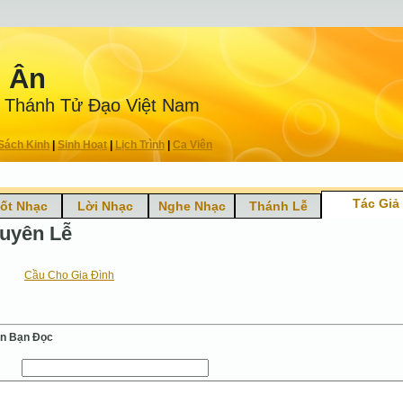
n Ân
 Thánh Tử Ðạo Việt Nam
Sách Kinh
|
Sinh Hoạt
|
Lịch Trình
|
Ca Viên
Tác Giả
ốt Nhạc
Lời Nhạc
Nghe Nhạc
Thánh Lễ
uyên Lễ
Cầu Cho Gia Đình
ến Bạn Ðọc