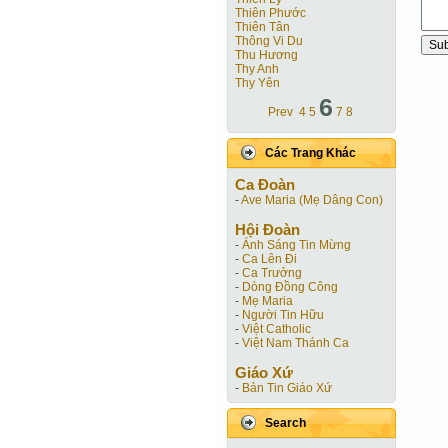
Thiên Phước
Thiên Tân
Thông Vi Du
Thu Hương
Thy Anh
Thy Yên
6
Prev
4
5
7
8
Các Trang Khác
Ca Ðoàn
-
Ave Maria (Mẹ Dâng Con)
Hội Ðoàn
-
Ánh Sáng Tin Mừng
-
Ca Lên Đi
-
Ca Trưởng
-
Dòng Đồng Công
-
Mẹ Maria
-
Người Tin Hữu
-
Việt Catholic
-
Việt Nam Thánh Ca
Giáo Xứ
-
Bản Tin Giáo Xứ
Search