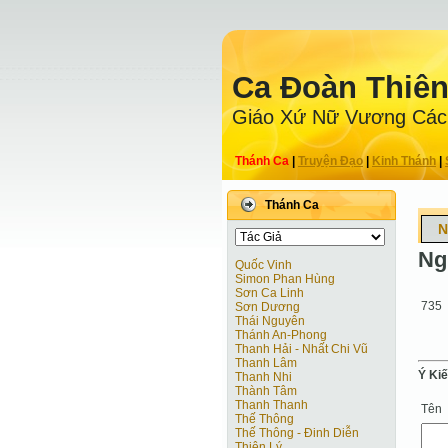
Ca Ðoàn Thiê
Giáo Xứ Nữ Vương Các
Thánh Ca
|
Truyện Ðạo
|
Kinh Thánh
|
Thánh Ca
N
Ng
Quốc Vinh
Simon Phan Hùng
Sơn Ca Linh
735
Sơn Dương
Thái Nguyên
Thánh An-Phong
Thanh Hải - Nhất Chi Vũ
Thanh Lâm
Ý Ki
Thanh Nhi
Thành Tâm
Thanh Thanh
Tên
Thế Thông
Thế Thông - Đinh Diễn
Thiên Lý