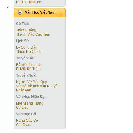
NgaisaiToidi nc
Văn Học Việt Nam
Cổ Tích
Thần Cuống
Thánh Mẫu Cao Tiên
Lịch Sử
Lý Công Uẩn
Thiên Đô Chiếu
Truyện Dài
Bắt đền hoa sứ
Bí Mật Kẻ Trộm
Truyện Ngắn
Người Vợ Yêu Quý
Vài nét về nhà văn Nguyễn
Nhật Ánh
Văn Học Hiện Ðại
Một Miệng Trăng
Cô Liêu
Văn Học Cổ
Hang Cắc Cớ
Cái Qua.t