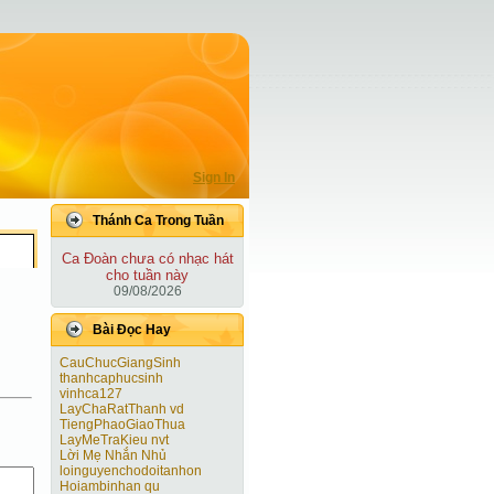
Sign In
Thánh Ca Trong Tuần
Ca Ðoàn chưa có nhạc hát
cho tuần này
09/08/2026
Bài Ðọc Hay
CauChucGiangSinh
thanhcaphucsinh
vinhca127
LayChaRatThanh vd
TiengPhaoGiaoThua
LayMeTraKieu nvt
Lời Mẹ Nhắn Nhủ
loinguyenchodoitanhon
Hoiambinhan qu