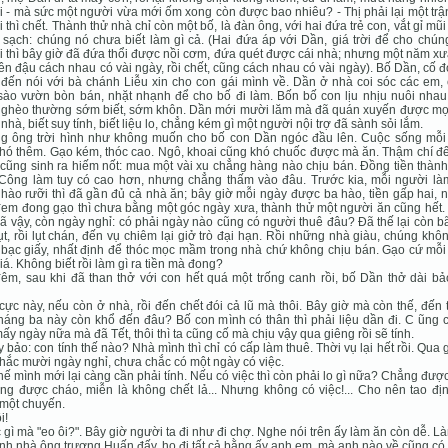
 - mà sức một người vừa mới ốm xong còn được bao nhiêu? - Thị phải lại một trậ
rồi thì chết. Thành thử nhà chỉ còn một bố, là đàn ông, với hai đứa trẻ con, vắt gỉ mũ
sạch: chúng nó chưa biết làm gì cả. (Hai đứa áp với Dần, giá trời để cho chún
 thì bây giờ đã đứa thổi được nồi cơm, đứa quét được cái nhà; nhưng một năm xư
ên đậu cách nhau có vài ngày, rồi chết, cũng cách nhau có vài ngày). Bố Dần, cố đ
đến nói với bà chánh Liễu xin cho con gái mình về. Dần ở nhà coi sóc các em,
ào vườn bòn bán, nhặt nhạnh để cho bố đi làm. Bốn bố con lịu nhịu nuôi nhau
nghèo thường sớm biết, sớm khôn. Dần mới mười lăm mà đã quán xuyến được mọi
 nhà, biết suy tính, biết liệu lo, chẳng kém gì một người nội trợ đã sành sỏi lắm.
g ông trời hình như không muốn cho bố con Dần ngóc đầu lên. Cuộc sống mỗi
hó thêm. Gạo kém, thóc cao. Ngô, khoai cũng khó chuốc được mà ăn. Thậm chí đế
cũng sinh ra hiếm nốt: mua một vài xu chẳng hàng nào chịu bán. Ðồng tiền thành
 Công làm tuy có cao hơn, nhưng chẳng thấm vào đâu. Trước kia, mỗi người là
hào rưỡi thì đã gần đủ cả nhà ăn; bây giờ mỗi ngày được ba hào, tiền gấp hai,
em đong gạo thì chưa bằng một góc ngày xưa, thành thử một người ăn cũng hết.
ã vậy, còn ngày nghỉ: có phải ngày nào cũng có người thuê đâu? Ðã thế lại còn bã
ụt, rồi lụt chán, đến vụ chiêm lại giở trò đại hạn. Rồi những nhà giàu, chúng khô
bạc giấy, nhất định để thóc mọc mầm trong nhà chứ không chịu bán. Gạo cứ mỗi
iá. Không biết rồi làm gì ra tiền mà đong?
êm, sau khi đã than thở với con hết quá một trống canh rồi, bố Dần thở dài bả
cực này, nếu còn ở nhà, rồi đến chết đói cả lũ mà thôi. Bây giờ mà còn thế, đến
tháng ba này còn khổ đến đâu? Bố con mình có thân thì phải liệu dần đi. C ũng
ấy ngày nữa mà đã Tết, thôi thì ta cũng cố mà chịu vậy qua giêng rồi sẽ tính.
y bảo: con tính thế nào? Nhà mình thì chỉ có cấp làm thuê. Thời vụ lại hết rồi. Qua 
hắc mười ngày nghỉ, chưa chắc có một ngày có việc.
thế mình mới lại càng cần phải tính. Nếu có việc thì còn phải lo gì nữa? Chẳng đư
ũng được cháo, miễn là không chết lả... Nhưng không có việc!... Cho nên tao đị
một chuyến.
i!
c gì mà "eo ôi?". Bây giờ người ta đi như đi chợ. Nghe nói trên ấy làm ăn còn dễ. Là
nh nhà ông trương Huấn đấy, họ đi tất cả bằng ấy anh em, mà anh nào về cũng có 