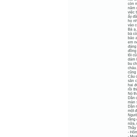
còn n
năm r
việc 
ấy đã
họ nh
vào c
Bà ạ,
bà cò
bảo a
em nó
đáng 
đồng 
tôi c
dám b
bu ch
cháu.
cũng 
Câu c
sân c
hai đ
rồi t
Nó th
Dần q
màn s
Dần r
một đ
Người
rằng 
nữa, 
Thầy 
- Hôm
- Mua