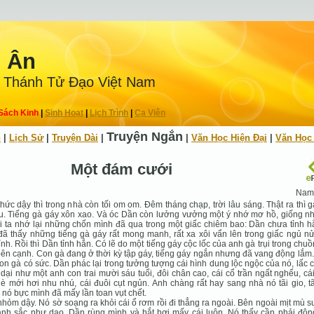
n Ân
 Thánh Tử Ðạo Việt Nam
Sách Kinh
|
Sinh Hoạt
|
Lịch Trình
|
Ca Viên
Truyện Ngắn
h
|
Lịch Sử
|
Truyện Dài
|
|
Văn Học Hiện Ðại
|
Văn Học
Một đám cưới
Nam
hức dậy thì trong nhà còn tối om om. Ðêm tháng chạp, trời lâu sáng. Thật ra thì 
u. Tiếng gà gáy xôn xao. Và óc Dần còn lưởng vưởng một ý nhớ mơ hồ, giống nh
 ta nhớ lại những chốn mình đã qua trong một giấc chiêm bao: Dần chưa tỉnh hẳ
ã thấy những tiếng gà gáy rất mong manh, rất xa xôi vẩn lên trong giấc ngủ n
ỉnh. Rồi thì Dần tỉnh hẳn. Có lẽ do một tiếng gáy cộc lốc của anh gà trụi trong chu
ên cạnh. Con gà đang ở thời kỳ tập gáy, tiếng gáy ngắn nhưng đã vang động lắm.
on gà có sức. Dần phác lại trong tưởng tượng cái hình dung lộc ngộc của nó, lấc 
dại như một anh con trai mười sáu tuổi, đôi chân cao, cái cổ trần ngất nghểu, c
è mới hơi nhu nhú, cái đuôi cụt ngủn. Anh chàng rất hay sang nhà nó tãi gio, tã
 nó bực mình đã mấy lần toan vụt chết.
hỏm dậy. Nó sờ soạng ra khỏi cái ổ rơm rồi đi thẳng ra ngoài. Bên ngoài mịt mù 
ạnh sắc như dao. Dần rùng mình và hắt hơi mấy cái luôn. Nó thấy cần phải độn