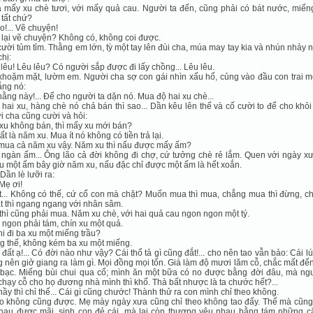
 mấy xu chè tươi, với mấy quả cau. Người ta đến, cũng phải có bát nước, miếng
tất chứ?
o!... Vẽ chuyện!
 lại vẽ chuyện? Không có, không coi được.
ười tủm tỉm. Thằng em lớn, tỳ một tay lên đùi cha, múa may tay kia và nhún nhảy 
chị:
 lêu! Lêu lêu? Có người sắp được đi lấy chồng... Lêu lêu.
hoặm mặt, lườm em. Người cha sợ con gái nhìn xấu hổ, củng vào đầu con trai mộ
ắng nó:
thằng này!... Ðể cho người ta dặn nó. Mua độ hai xu chè...
 hai xu, hàng chè nó chả bán thì sao... Dần kêu lên thế và cố cười to để cho khỏi
 cha cũng cười và hỏi:
 xu không bán, thì mấy xu mới bán?
hất là năm xu. Mua ít nó không có tiền trả lại.
 mua cả năm xu vậy. Năm xu thì nấu được mấy ấm?
 ngàn ấm... Ông lão cả đời không đi chợ, cứ tưởng chè rẻ lắm. Quen với ngày x
u một ấm bây giờ năm xu, nấu đặc chỉ được một ấm là hết xoắn.
Dần lè lưỡi ra:
 Mẹ ơi!
t... Không có thế, cứ cổ con mà chặt? Muốn mua thì mua, chẳng mua thì đừng, c
t thì ngang ngang với nhân sâm.
 thì cũng phải mua. Năm xu chè, với hai quả cau ngon ngon một tý.
 ngon phải tám, chín xu một quả.
chi đi ba xu một miếng trầu?
g thế, không kém ba xu một miếng.
i đất ạ!... Có đời nào như vậy? Cái thổ tả gì cũng đắt!... cho nên tao vẫn bảo: Cái l
 nên giở giang ra làm gì. Mọi đồng mọi tốn. Giá làm độ mươi lăm cỗ, chắc mất đ
bạc. Miếng bùi chui qua cổ; mình ăn một bữa có no được bằng đời đâu, mà ngư
chạy cỗ cho họ đương nhà mình thì khổ. Thà bất nhược là ta chước hết?...
thầy thì chỉ thế... Cái gì cũng chước! Thành thử ra con mình chỉ theo không.
o không cũng được. Mẹ mày ngày xưa cũng chỉ theo không tao đấy. Thế mà cũng
nhau được mãi, sinh con đẻ cái, mà lại còn thương yêu nhau bằng tám những c