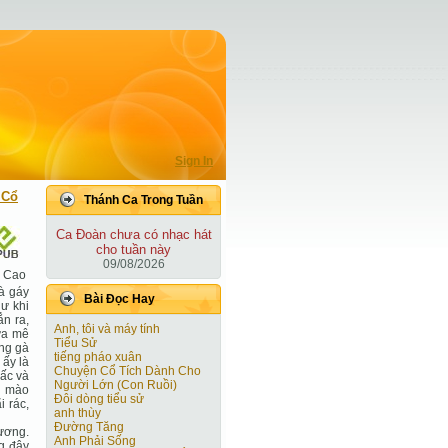
Sign In
 Cổ
Thánh Ca Trong Tuần
Ca Ðoàn chưa có nhạc hát
cho tuần này
09/08/2026
 Cao
gà gáy
Bài Ðọc Hay
ư khi
n ra,
Anh, tôi và máy tính
ửa mê
Tiểu Sử
ồng gà
tiếng pháo xuân
 ấy là
Chuyện Cổ Tích Dành Cho
cấc và
Người Lớn (Con Ruồi)
ái mào
Đôi dòng tiểu sử
i rác,
anh thùy
Đường Tăng
sương.
Anh Phải Sống
g đậy