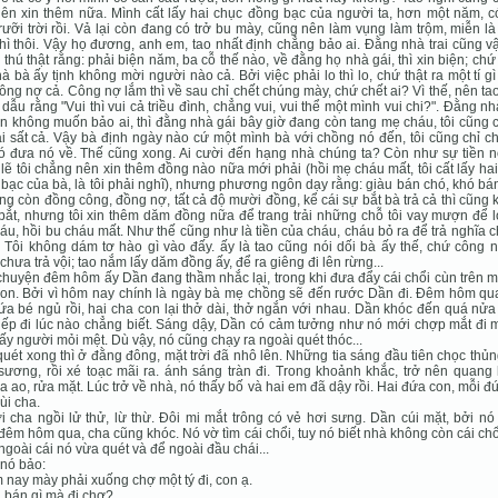
ên xin thêm nữa. Mình cất lấy hai chục đồng bạc của người ta, hơn một năm, c
ưỡi trời rồi. Vả lại còn đang có trở bu mày, cũng nên làm vụng làm trộm, miễn l
thì thôi. Vậy họ đương, anh em, tao nhất định chẳng bảo ai. Ðằng nhà trai cũng v
 thú thật rằng: phải biện năm, ba cỗ thế nào, về đằng họ nhà gái, thì xin biện; ch
à bà ấy tịnh không mời người nào cả. Bởi việc phải lo thì lo, chứ thật ra một tí g
ông nợ cả. Công nợ lắm thì về sau chỉ chết chúng mày, chứ chết ai? Vì thế, nên ta
 dẫu rằng "Vui thì vui cả triều đình, chẳng vui, vui thể một mình vui chi?". Ðằng nhà
n không muốn bảo ai, thì đằng nhà gái bây giờ đang còn tang mẹ cháu, tôi cũng
i sất cả. Vậy bà định ngày nào cứ một mình bà với chồng nó đến, tôi cũng chỉ c
 đưa nó về. Thế cũng xong. Ai cười đến hạng nhà chúng ta? Còn như sự tiền no
lẽ tôi chẳng nên xin thêm đồng nào nữa mới phải (hồi mẹ cháu mất, tôi cất lấy ha
bạc của bà, là tôi phải nghĩ), nhưng phương ngôn dạy rằng: giàu bán chó, khó bá
ũng còn đồng công, đồng nợ, tất cả độ mười đồng, kể cái sự bắt bà trả cả thì cũng
ắt, nhưng tôi xin thêm dăm đồng nữa để trang trải những chỗ tôi vay mượn để l
áu, hồi bu cháu mất. Như thế cũng như là tiền của cháu, cháu bỏ ra để trả nghĩa 
 Tôi không dám tơ hào gì vào đấy. ấy là tao cũng nói dối bà ấy thế, chứ công 
chưa trả vội; tao nắm lấy dăm đồng ấy, để ra giêng đi lên rừng...
huyện đêm hôm ấy Dần đang thầm nhắc lại, trong khi đưa đẩy cái chổi cùn trên m
on. Bởi vì hôm nay chính là ngày bà mẹ chồng sẽ đến rước Dần đi. Ðêm hôm qua
ứa bé ngủ rồi, hai cha con lại thở dài, thở ngắn với nhau. Dần khóc đến quá nử
hiếp đi lúc nào chẳng biết. Sáng dậy, Dần có cảm tưởng như nó mới chợp mắt đi m
ấy người mỏi mệt. Dù vậy, nó cũng chạy ra ngoài quét thóc...
uét xong thì ở đằng đông, mặt trời đã nhô lên. Những tia sáng đầu tiên chọc thủ
ương, rồi xé toạc mãi ra. ánh sáng tràn đi. Trong khoảnh khắc, trở nên quang 
a ao, rửa mặt. Lúc trở về nhà, nó thấy bố và hai em đã dậy rồi. Hai đứa con, mỗi 
ùi cha.
 cha ngồi lử thử, lừ thừ. Ðôi mi mắt trông có vẻ hơi sưng. Dần cúi mặt, bởi n
đêm hôm qua, cha cũng khóc. Nó vờ tìm cái chổi, tuy nó biết nhà không còn cái ch
ngoài cái nó vừa quét và để ngoài đầu chái...
nó bảo:
 nay mày phải xuống chợ một tý đi, con ạ.
 bán gì mà đi chợ?