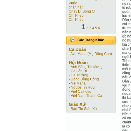
Phúc
ngay,
chán nản
tổ ré
Chảy Đi Sông Ơi
quên 
Chí Phèo I
lúc h
Chí Phèo II
Dần đ
cái c
1
2
3
4
5
6
từ tr
nắn n
gì; n
Các Trang Khác
nó hư
kia c
phải 
Ca Ðoàn
mà cầ
-
Ave Maria (Mẹ Dâng Con)
ngồi 
Thị n
Hội Ðoàn
thân:
-
Ánh Sáng Tin Mừng
mỗi n
-
Ca Lên Đi
cũng 
-
Ca Trưởng
nếu c
-
Dòng Đồng Công
Dần đ
-
Mẹ Maria
với h
-
Người Tin Hữu
đồng,
-
Việt Catholic
ngoan
-
Việt Nam Thánh Ca
thì b
cơm c
Giáo Xứ
như v
-
Bản Tin Giáo Xứ
nhà D
bữa đ
có kh
chánh
là có
nếu D