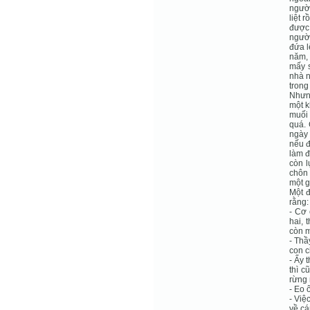
người
liệt 
được 
người
đứa l
năm, 
mấy s
nhà 
trong
Nhưn
một k
muối 
quá.
ngày 
nếu đ
làm đ
còn l
chôn 
một g
Một đ
rằng:
- Cơ 
hai, 
còn m
- Thầ
con c
- Ấy 
thì c
rừng 
- Eo ô
- Việ
về cá