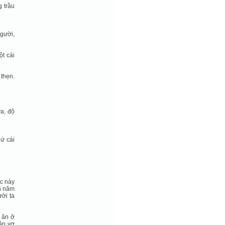
 trầu
người,
t cái
 thẹn.
ưa, độ
hứ cái
úc này
ến năm
ời ta
 ăn ở
ặp vợ