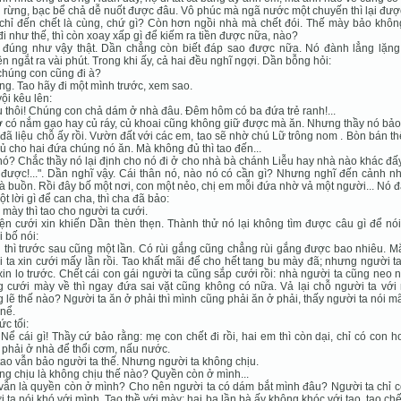
n rừng, bạc bể chả dễ nuốt được đâu. Vô phúc mà ngã nước một chuyến thì lại được
 chỉ đến chết là cùng, chứ gì? Còn hơn ngồi nhà mà chết đói. Thế mày bảo khôn
đi như thế, thì còn xoay xấp gì để kiếm ra tiền được nữa, nào?
 đúng như vậy thật. Dần chẳng còn biết đáp sao được nữa. Nó đành lẳng lặng
n ngắt ra vài phút. Trong khi ấy, cả hai đều nghĩ ngợi. Dần bỗng hỏi:
chúng con cũng đi à?
ng. Tao hãy đi một mình trước, xem sao.
ội kêu lên:
u thôi! Chúng con chả dám ở nhà đâu. Ðêm hôm có ba đứa trẻ ranh!...
 có nắm gạo hay củ ráy, củ khoai cũng không giữ được mà ăn. Nhưng thầy nó bảo
 đã liệu chỗ ấy rồi. Vườn đất với các em, tao sẽ nhờ chú Lữ trông nom . Bòn bán t
ủ cho hai đứa chúng nó ăn. Mà không đủ thì tao đến...
ó? Chắc thầy nó lại định cho nó đi ở cho nhà bà chánh Liễu hay nhà nào khác đấy
được!...". Dần nghĩ vậy. Cái thân nó, nào nó có cần gì? Nhưng nghĩ đến cảnh n
à buồn. Rồi đây bố một nơi, con một nẻo, chị em mỗi đứa nhờ vả một người... Nó 
ột lời gì để can cha, thì cha đã bảo:
 mày thì tao cho người ta cưới.
n cưới xin khiến Dần thèn thẹn. Thành thử nó lại không tìm được câu gì để nói
 bố nói:
i thì trước sau cũng một lần. Có rùi gắng cũng chẳng rùi gắng được bao nhiêu. M
 ta xin cưới mấy lần rồi. Tao khất mãi để cho hết tang bu mày đã; nhưng người t
xin lo trước. Chết cái con gái người ta cũng sắp cưới rồi: nhà người ta cũng neo 
 cưới mày về thì ngay đứa sai vặt cũng không có nữa. Vả lại chỗ người ta với 
 lẽ thế nào? Người ta ăn ở phải thì mình cũng phải ăn ở phải, thấy người ta nói mã
nể.
ức tối:
 Nể cái gì! Thầy cứ bảo rằng: mẹ con chết đi rồi, hai em thì còn dại, chỉ có con h
í phải ở nhà để thổi cơm, nấu nước.
 tao vẫn bảo người ta thế. Nhưng người ta không chịu.
ng chịu là không chịu thế nào? Quyền còn ở mình...
 vẫn là quyền còn ở mình? Cho nên người ta có dám bắt mình đâu? Người ta chỉ c
 ta nói khó với mình. Tao thề với mày: hai ba lần bà ấy không khóc với tao, tao chế