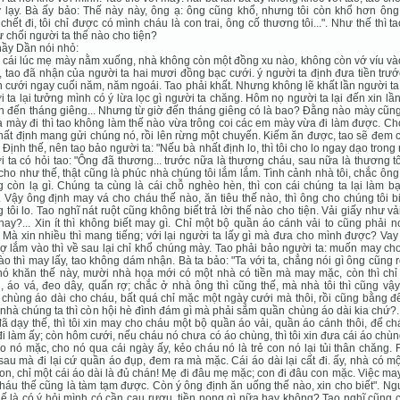
 lạy. Bà ấy bảo: Thế này này, ông ạ: ông cũng khổ, nhưng tôi còn khổ hơn ông,
chết đi, tôi chỉ được có mình cháu là con trai, ông cố thương tôi...". Như thế thì t
từ chối người ta thế nào cho tiện?
hầy Dần nói nhỏ:
 cái lúc mẹ mày nằm xuống, nhà không còn một đồng xu nào, không còn vớ víu và
 tao đã nhận của người ta hai mươi đồng bạc cưới. ý người ta định đưa tiền trướ
in cưới ngay cuối năm, năm ngoái. Tao phải khất. Nhưng không lẽ khất lần người t
 ta lại tưởng mình có ý lừa lọc gì người ta chăng. Hôm nọ người ta lại đến xin lầ
n đến tháng giêng... Nhưng từ giờ đến tháng giêng có là bao? Ðằng nào mày cũn
à mày đi thì tao không làm thế nào vừa trông coi các em mày vừa đi làm được. C
hất định mang gửi chúng nó, rồi lên rừng một chuyến. Kiếm ăn được, tao sẽ đem
. Ðịnh thế, nên tao bảo người ta: "Nếu bà nhất định lo, thì tôi cho lo ngay dạo trong
 ta có hỏi tao: "Ông đã thương... trước nữa là thương cháu, sau nữa là thương t
cho như thế, thật cũng là phúc nhà chúng tôi lắm lắm. Tình cảnh nhà tôi, chắc ôn
 còn lạ gì. Chúng ta cùng là cái chỗ nghèo hèn, thì con cái chúng ta lại làm b
 Vậy ông định may vá cho cháu thế nào, ăn tiêu thế nào, thì ông cho chúng tôi b
 tôi lo. Tao nghĩ nát ruột cũng không biết trả lời thế nào cho tiện. Vải giấy như vả
ay?... Xin ít thì không biết may gì. Chỉ một bộ quần áo cánh vải to cũng phải 
 Mà xin nhiều thì mang tiếng; với lại người ta lấy gì mà đưa cho mình được? Va
ợ lắm vào thì về sau lại chỉ khổ chúng mày. Tao phải bảo người ta: muốn may c
ào thì may lấy, tao không dám nhận. Bà ta bảo: "Ta với ta, chẳng nói gì ông cũng r
hó khăn thế này, mười nhà họa mới có một nhà có tiền mà may mặc, còn thì chỉ
 áo vá, đeo dây, quấn rợ; chắc ở nhà ông thì cũng thế, mà nhà tôi thì cũng vậ
chùng áo dài cho cháu, bất quá chỉ mặc một ngày cưới mà thôi, rồi cũng bằng đ
nhà chúng ta thì còn hội hè đình đám gì mà phải sắm quần chùng áo dài kia chứ?.
ã dạy thế, thì tôi xin may cho cháu một bộ quần áo vải, quần áo cánh thôi, để c
i làm ấy; còn hôm cưới, nếu cháu nó chưa có áo chùng, thì tôi xin đưa cái áo chù
ho nó mặc, cho nó qua cái ngày ấy, kẻo cháu nó là trẻ con nó lại tủi thân chăng. 
au mà đi lại cứ quần áo đụp, đem ra mà mặc. Cái áo dài lại cất đi. ấy, nhà có m
on, chỉ một cái áo dài là đủ chán! Mẹ đi đâu mẹ mặc; con đi đâu con mặc. Việc m
háu thế cũng là tàm tạm được. Còn ý ông định ăn uống thế nào, xin cho biết". Ng
hế là có ý hỏi mình có cần cau rượu, tiền nong gì nữa hay không? Tao nghĩ cũng