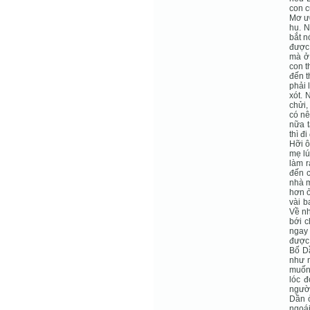
con c
Mơ ướ
hu. N
bắt n
được 
mà ở
con t
đến t
phải 
xót. 
chửi,
có nê
nữa t
thì đ
Hỡi ô
mẹ lú
làm r
đến c
nhà m
hơn ở
vài b
Về nh
bới c
ngay 
được 
Bố D
như n
muốn
lóc đ
người
Dần 
ngoái