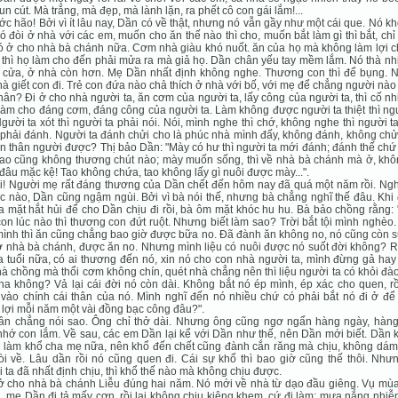
un cút. Mà trắng, mà đẹp, mà lành lặn, ra phết cô con gái lắm!...
c hão! Bởi vì ít lâu nay, Dần có về thật, nhưng nó vẫn gầy như một cái que. Nó k
ó đòi ở nhà với các em, muốn cho ăn thế nào thì cho, muốn bắt làm gì thì bắt, ch
ó ở cho nhà bà chánh nữa. Cơm nhà giàu khó nuốt. ăn của họ mà không làm lợi c
thì họ làm cho đến phải mửa ra mà giả họ. Dần chân yếu tay mềm lắm. Nó thà nh
 cửa, ở nhà còn hơn. Mẹ Dần nhất định không nghe. Thương con thì để bụng. 
hà giết con đi. Trẻ con đứa nào chả thích ở nhà với bố, với mẹ để chẳng người nà
hân? Ði ở cho nhà người ta, ăn cơm của người ta, lấy công của người ta, thì cố nh
làm cho đáng cơm, đáng công của người ta. Làm không được người ta thiệt thì ng
Người ta xót thì người ta phải nói. Nói, mình nghe thì chớ, không nghe thì người t
 phải đánh. Người ta đánh chửi cho là phúc nhà mình đấy, không đánh, không chử
n thân người được? Thị bảo Dần: "Mày có hư thì người ta mới đánh; đánh thế ch
ao cũng không thương chút nào; mày muốn sống, thì về nhà bà chánh mà ở, khô
i đâu mặc kệ! Tao không chứa, tao không lấy gì nuôi được mày...".
i! Người mẹ rất đáng thương của Dần chết đến hôm nay đã quá một năm rồi. Ngh
c nào, Dần cũng ngậm ngùi. Bởi vì bà nói thế, nhưng bà chẳng nghĩ thế đâu. Khi
a mặt hắt hủi để cho Dần chịu đi rồi, bà ôm mặt khóc hu hu. Bà bảo chồng rằng:
on lúc nào thì thương con đứt ruột. Nhưng biết làm sao? Trời bắt tội mình nghèo
ình thì ăn cũng chẳng bao giờ được bữa no. Ðã đành ăn không no, nó cũng còn 
 nhà bà chánh, được ăn no. Nhưng mình liệu có nuôi được nó suốt đời không? Rồ
a tuổi nữa, có ai thương đến nó, xin nó cho con nhà người ta, mình đừng gả ha
à chồng mà thổi cơm không chín, quét nhà chẳng nên thì liệu người ta có khỏi đà
ha không? Vả lại cái đời nó còn dài. Không bắt nó ép mình, ép xác cho quen, r
vào chính cái thân của nó. Mình nghĩ đến nó nhiều chứ có phải bắt nó đi ở để
lợi mỗi năm một vài đồng bạc công đâu?".
ần chẳng nói sao. Ông chỉ thở dài. Nhưng ông cũng ngơ ngẩn hàng ngày, hàng
hớ con lắm. Về sau, các em Dần lại kể với Dần như thế, nên Dần mới biết. Dần 
 làm khổ cha mẹ nữa, nên khổ đến chết cũng đành cắn răng mà chịu, không dám
òi về. Lâu dần rồi nó cũng quen đi. Cái sự khổ thì bao giờ cũng thế thôi. Như
 ta đã nhất định chịu, thì khổ thế nào mà không chịu được.
ở cho nhà bà chánh Liễu đúng hai năm. Nó mới về nhà từ dạo đầu giêng. Vụ mù
, mẹ Dần đi tả mấy cơn, rồi lại không chịu kiêng khem, cứ đi làm; mưa nắng nhi