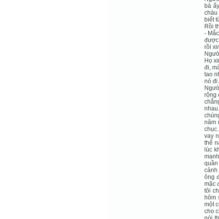
bà ấy
cháu 
biết 
Rồi t
- Mắc
được,
rồi x
Người
Họ xi
đi, m
tao n
nó đi
Người
rộng 
chẳng
nhau.
chúng
năm n
chục.
vay n
thế n
lúc k
manh,
quần 
cảnh 
ông đ
mặc đ
tôi c
hôm s
một c
cho c
nói t