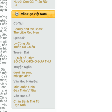
Người Con Gái Thần Rắn
ỉ càng
Ba
nào nó
dậy từ
Văn Học Việt Nam
m vững
 nghèo
Cổ Tích
ải uốn
ẳng có
Beauty and the Beast
ô, rồi
The Little Red Hen
, việc
Lịch Sử
ến lúc
on gái
Lý Công Uẩn
, bảo
Thiên Đô Chiếu
 thịt.
độ cái
Truyện Dài
t được
Bí Mật Kẻ Trộm
g nào
BỒ CÂU KHÔNG ĐƯA THƯ
Bố mẹ,
Truyện Ngắn
ê Dần,
dưới làn sóng
ó một
một gia đình
khó và
 minh)
Văn Học Hiện Ðại
à cũng
Mùa Xuân Chín
ẻ con,
Đây Thôn Vĩ Giạ
 ra, ở
ới có
Văn Học Cổ
 Cũng
nhà bà
Chẩn Bệnh Thế Tử
m vào
Dọn Nhà
g sau,
o như