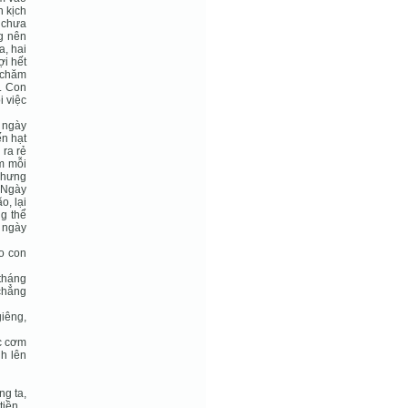
n kịch
i chưa
g nên
a, hai
ợi hết
 chăm
. Con
 việc
 ngày
n hạt
 ra rẻ
m mỗi
 nhưng
 Ngày
o, lại
ng thể
 ngày
o con
 tháng
 chẳng
giêng,
ợc cơm
nh lên
ng ta,
tiền.