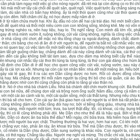
 cần phải làm ngay một việc gì cho nóng người: đã rét mà lại còn đứng co ro thì ch
t. Nó mải mốt vơ lấy cái chổi để quét sân, quét ngõ. Việc quét tước ấy chẳng sáng 
làm, dù sân nhà có bẩn hay không. ấy là một thói quen cũng như cái thói quen 
ãy còn đêm. Nết chăm chỉ ấy, nó học được mấy năm đi ở.
i ở từ năm chửa mười hai. Khi ấy, đầu nó còn để hai cái trái đào. Nó mới biết cầ
hổi để quét nhà và thổi một niêu cơm con con không sống, không khê. Mẹ nó vốn
ong trứng nghèo ra, nên hay liệu, hay lo. Thị nghĩ rằng: Con mình đã lớn rồi, ph
gay đi nhà mình vườn ít, ruộng không, cửi vải cũng không, nghĩa là công việc ch
ó ở nhà cũng chỉ chơi; để mặc nó lêu lổng chạy ra ngoài đường, đánh chắt, đánh 
 thân; chi bằng cho nó đi ăn đi ở với người ta, để người ta bắt nó cất nhắc việc nọ
ho nó quen tay; có việc làm rồi mới biết việc mà làm, chỉ nhông nhổng chơi quen, đ
làm tất gờ guộng chân tay, chẳng đánh đổ cái này cũng đánh vỡ cái kia, cái thứ c
m đến cái gầu không biết tát làm sao, đưa cho đám mạ không biết cấy thế nào
lên khung cửi nhắc lấy cái thoi thì lúng ta lúng túng, là thứ con gái đáng cho hùm ăn
hất định cho Dần đi ở để học cho quen công việc cửi vải, ruộng vườn, sau này 
 ấy là cái lợi xa xôi. Nhưng lại còn cái lợi nhãn tiền: nhà đỡ một miệng ăn. Nếu bớ
gày vài lẻ gạo, thì ít ra các em Dần cũng được no hơn. Rồi có được đồng côn
là hay. Mà chẳng được thì mỗi năm người ta cũng thí bỏ cho cái quần, cái áo. 
hẳng được nhờ con thì cũng chẳng còn phải lo lắng gì vào thân nó.
i ở. Nó ở cho nhà bà chánh Liễu. Nhà bà chánh dệt chín mười khung cửi. Bà thu
ai con bé nữa, để chúng dọn vặt và trông nom ống suốt: Năm đầu, công cả năm c
 với một cái áo cánh vải to, một cái quần sồng, một cái thắt lưng. Nhưng nếu chịu 
 thì bà sẽ cho hơn. Còn cái sự ăn (bà giao hẹn cả với người ta vì tính bà rất phân
à cũng không dám nói chắc rằng đói hay no; bởi vì tiếng rằng giàu, nhưng nhà b
hia: sáng, mỗi người một lùm; trưa, ba lượt thật đầy; tối, củ khoai, củ ráy, bụng tr
ậy, thì có lẽ cũng không phải đói. Mẹ Dần cho như thế đã là hậu quá. Bởi vì thật
ần, Dần có được ăn ba bữa thế đâu? Mỗi ngày, chỉ bữa trưa. Mà hiếm họa lắm m
ược mỗi người ba vực chặt. Thường thường là hai vực, hơn hai vực. Có khi một.
i chẳng vực nào, phải ăn ráy, ăn khoai trừ bữa. Thế mà Dần chịu được, thì vào 
, cố nhiên là Dần chịu được, Dần sung sướng là khác nữa. Con người ta, có cơ
 da, có thịt ngay. Chẳng lâu đâu. Người mẹ nghĩ và mừng. Thị chắc chỉ vài, ba thán
ần được một ngày rỗi rãi về chơi với các em, cả nhà sẽ ngạc nhiên thấy nó bé