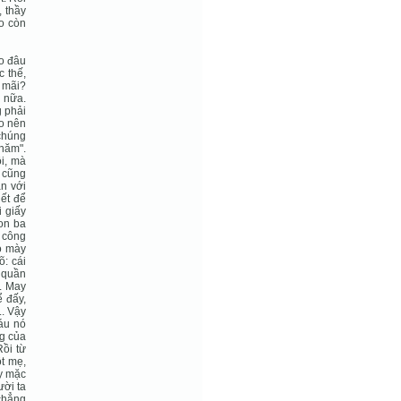
 thầy
ao còn
o đâu
c thế,
a mãi?
n nữa.
g phải
ho nên
 chúng
 năm".
ôi, mà
g cũng
ạn với
iết để
i giấy
non ba
y công
ho mày
õ: cái
 quần
y. May
ể đấy,
.. Vậy
háu nó
ng của
Rồi từ
ột mẹ,
ay mặc
ười ta
 chẳng