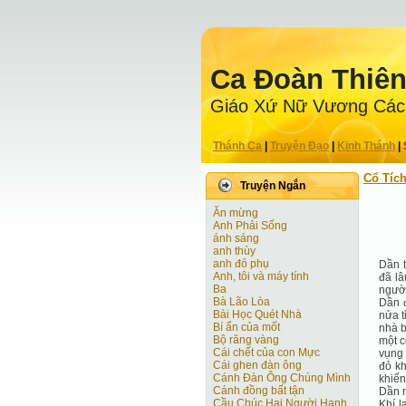
Ca Ðoàn Thiê
Giáo Xứ Nữ Vương Các
Thánh Ca
|
Truyện Ðạo
|
Kinh Thánh
|
Cổ Tíc
Truyện Ngắn
Ăn mừng
Anh Phải Sống
ánh sáng
anh thùy
anh đỏ phụ
Dần t
Anh, tôi và máy tính
đã lâ
Ba
người
Bà Lão Lòa
Dần đ
Bài Học Quét Nhà
nửa t
Bí ẩn của mốt
nhà b
Bộ răng vàng
một c
Cái chết của con Mực
vụng 
Cái ghen đàn ông
đỏ kh
Cánh Ðàn Ông Chúng Mình
khiến
Cánh đồng bất tận
Dần n
Cầu Chúc Hai Người Hạnh
Khí l