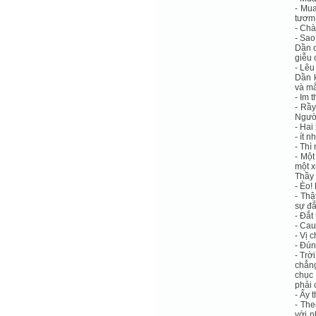
- Mua
tươm 
- Chà
- Sao
Dần c
giễu 
- Lêu
Dần k
và m
- Im 
- Rầy
Người
- Hai
- ít n
- Thì
- Một
một x
Thầy 
- Èo!
- Thậ
sự đắ
- Ðắt
- Cau
- Vị 
- Ðún
- Trờ
chẳng
chục 
phải 
- Ấy 
- The
với 