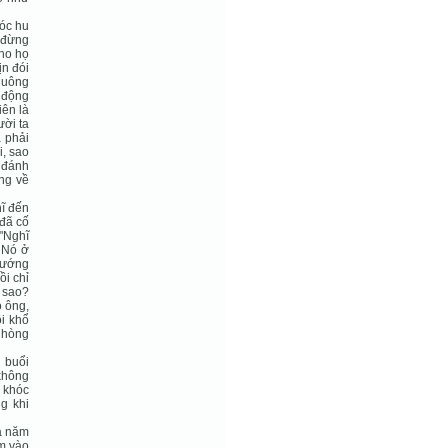
hóc hu
ỉ đừng
ho họ
ịn đói
Nuông
o động
iên là
ười ta
a phải
i, sao
ứ đánh
ng về
ĩ đến
 đã cố
 "Nghĩ
. Nó ở
sướng
i chỉ
y sao?
o ông,
ồi khổ
 hòng
 buổi
không
 khóc
ng khi
a năm
ễm vào