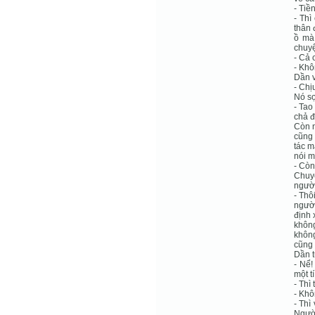
- Tiề
- Thì
thân 
ồ mà
chuyệ
- Cả 
- Khô
Dần v
- Chị
Nó sợ
- Tao
chả đ
Còn n
cũng 
tác m
nói m
- Còn
Chuyệ
người
- Thô
người
định 
không
không
cũng 
Dần t
- Nể!
một t
- Thì
- Khô
- Thì
Người