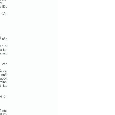
!...
g liều
. Câu
:
hế nào
. "Thì
hà tan
đã sắp
. Vẫn
ắc cái
a nhất
người;
mình,
i, tao
ơi lớn
ố nài.
t! Rồi