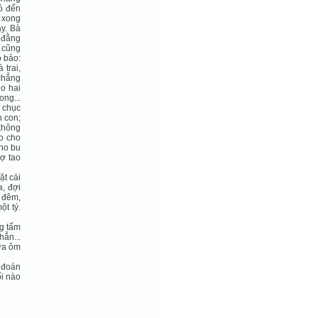
ó đến
à xong
ậy. Bà
ứ đằng
ì cũng
o bảo:
 trai,
 chẳng
ho hai
ng...
i chục
n con;
 không
o cho
cho bu
nợ tao
ặt cái
, đợi
a đêm,
ột tý.
ng tấm
hẳn...
đứa ôm
ó đoán
ổi nào