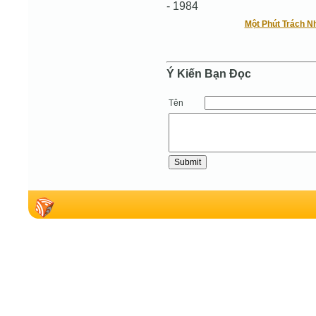
- 1984 
Một Phút Trách N
Ý Kiến Bạn Ðọc
Tên