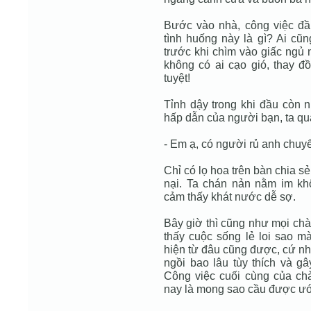
Bước vào nhà, công việc đầu
tình huống này là gì? Ai cũn
trước khi chìm vào giấc ngủ n
không có ai cạo gió, thay đ
tuyệt!
Tỉnh dậy trong khi đầu còn 
hấp dẫn của người bạn, ta qu
- Em ạ, có người rủ anh chuyể
Chỉ có lọ hoa trên bàn chia s
nại. Ta chán nản nằm im k
cảm thấy khát nước dễ sợ.
Bây giờ thì cũng như mọi chàn
thấy cuộc sống lẻ loi sao m
hiện từ đâu cũng được, cứ nhả
ngồi bao lâu tùy thích và g
Công việc cuối cùng của chà
nay là mong sao cầu được ướ