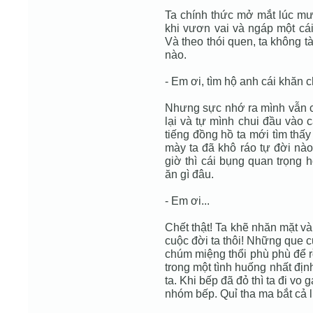
Ta chính thức mở mắt lúc mư
khi vươn vai và ngáp một cái
Và theo thói quen, ta không t
nào.
- Em ơi, tìm hộ anh cái khăn chế
Nhưng sực nhớ ra mình vẫn cò
lại và tự mình chui đầu vào 
tiếng đồng hồ ta mới tìm thấy
mày ta đã khô ráo tự đời nà
giờ thì cái bụng quan trọng 
ăn gì đâu.
- Em ơi...
Chết thật! Ta khẽ nhăn mặt và
cuộc đời ta thôi! Những que c
chúm miệng thổi phù phù để rồi
trong một tình huống nhất định
ta. Khi bếp đã đỏ thì ta đi vo gạ
nhóm bếp. Quỉ tha ma bắt cả lũ