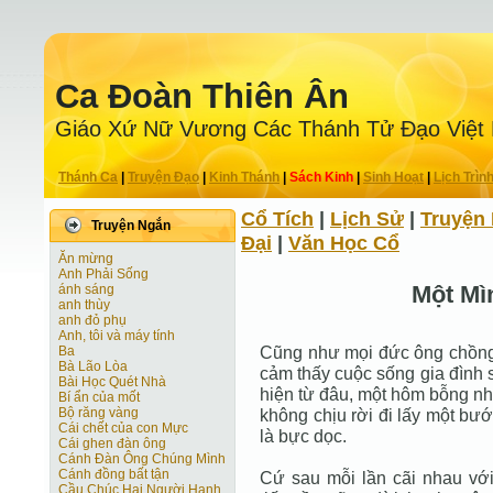
Ca Ðoàn Thiên Ân
Giáo Xứ Nữ Vương Các Thánh Tử Ðạo Việt
Thánh Ca
|
Truyện Ðạo
|
Kinh Thánh
|
Sách Kinh
|
Sinh Hoạt
|
Lịch Trìn
Cổ Tích
|
Lịch Sử
|
Truyện 
Truyện Ngắn
Ðại
|
Văn Học Cổ
Ăn mừng
Anh Phải Sống
Một Mì
ánh sáng
anh thùy
anh đỏ phụ
Anh, tôi và máy tính
Cũng như mọi đức ông chồng k
Ba
Bà Lão Lòa
cảm thấy cuộc sống gia đình 
Bài Học Quét Nhà
hiện từ đâu, một hôm bỗng nhả
Bí ẩn của mốt
Bộ răng vàng
không chịu rời đi lấy một bướ
Cái chết của con Mực
là bực dọc.
Cái ghen đàn ông
Cánh Ðàn Ông Chúng Mình
Cánh đồng bất tận
Cứ sau mỗi lần cãi nhau với
Cầu Chúc Hai Người Hạnh