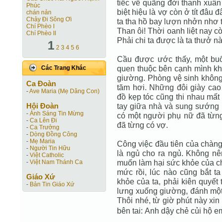
tiếc về quãng đời thanh xuân 
Phúc
biệt hiệu là vợ còn ở tít đâu 
chán nản
Chảy Đi Sông Ơi
ta tha hồ bay lượn nhởn nhơ t
Chí Phèo I
Than ôi! Thời oanh liệt nay 
Chí Phèo II
Phải chi ta được là ta thưở nà
1
2
3
4
5
6
Cầu được ước thấy, một buổi
quen thuộc bên cạnh mình kh
Các Trang Khác
giường. Phòng vệ sinh không
Ca Ðoàn
tăm hơi. Những đôi giày cao 
-
Ave Maria (Mẹ Dâng Con)
đồ kẹp tóc cũng thi nhau mất 
Hội Ðoàn
tay giữa nhà và sung sướng 
-
Ánh Sáng Tin Mừng
có một người phụ nữ đã từng
-
Ca Lên Đi
đã từng có vợ.
-
Ca Trưởng
-
Dòng Đồng Công
-
Mẹ Maria
Công việc đầu tiên của chàng
-
Người Tin Hữu
là ngủ cho ra ngủ. Không nê
-
Việt Catholic
muốn làm hại sức khỏe của ch
-
Việt Nam Thánh Ca
mức rồi, lúc nào cũng bắt t
Giáo Xứ
khỏe của ta, phải kiên quyết 
-
Bản Tin Giáo Xứ
lưng xuống giường, đánh một 
Thôi nhé, từ giờ phút này xi
bên tai: Anh dậy chẻ củi hộ em 