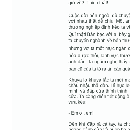
giờ về?. Thích thật!
Cuộc đời bên ngoài đủ chuyệ
với nhau thật dễ chịu. Một a
thương nghiệp định kéo ta về 
Quỉ thật! Bàn bạc với ai bây 
ta chuyển nghành về bên thươ
nhưng vợ ta một mực ngăn cả
hóa được thôi, lãnh vực thư
anh đâu. Ta ngẫm nghĩ, thấy 
bạn cũ của ta tỏ ra ân cần quá,
Khuya lơ khuya lắc ta mới m
chầu nhậu thả dàn. Hì hục le
mình và đập cửa thình thình.
cửa. Ta càng điên tiết dộng 
vừa kêu:
- Em ơi, em!
Ðến khi đập rã cả tay, ta ch
ngang cánh cửa và buồn bã nh