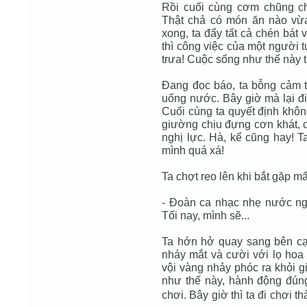
Rồi cuối cùng cơm chũng chí
Thật chả có món ăn nào vừa
xong, ta đẩy tất cả chén bát
thì công việc của một người t
trưa! Cuộc sống như thế này th
Ðang đọc báo, ta bỗng cảm t
uống nước. Bây giờ mà lại đ
Cuối cùng ta quyết định khôn
giường chịu đựng cơn khát, 
nghị lực. Hà, kể cũng hay! 
mình quá xá!
Ta chợt reo lên khi bắt gặp mẩ
- Ðoàn ca nhạc nhẹ nước ng
Tối nay, mình sẽ...
Ta hớn hở quay sang bên cạn
nháy mắt và cười với lọ hoa 
vội vàng nhảy phóc ra khỏi g
như thế này, hành động đúng
chơi. Bây giờ thì ta đi chơi t