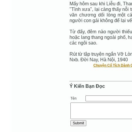
Mấy hôm sau khi Liễu đi, Than
"Tình xưa", lại càng thấy nỗi
văn chương dối lòng một cá
người con gái không để lại vết 
Từ đấy, đêm nào người thiếu 
hoặc lang thang ngoài phố, h
các ngôi sao.
Rút từ tập truyện ngắn Vỡ Lò
Nxb. Đời Nay, Hà Nội, 1940
Chuyện Cổ Tích Dành 
Ý Kiến Bạn Ðọc
Tên