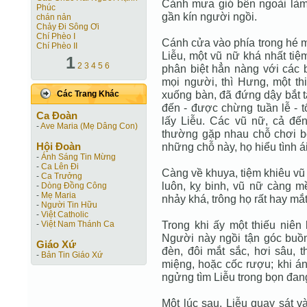
Cảnh mưa gió bên ngoài làm
Phúc
gần kín người ngồi.
chán nản
Chảy Đi Sông Ơi
Chí Phèo I
Cánh cửa vào phía trong hé m
Chí Phèo II
Liễu, một vũ nữ khá nhất tiệ
1
2
3
4
5
6
phân biệt hẳn nàng với các
mọi người, thì Hưng, một th
xuống bàn, đã đứng dậy bắt 
Các Trang Khác
đến - được chừng tuần lễ - t
Ca Ðoàn
lấy Liễu. Các vũ nữ, cả đế
-
Ave Maria (Mẹ Dâng Con)
thường gặp nhau chỗ chơi bờ
Hội Ðoàn
những chỗ này, họ hiểu tình á
-
Ánh Sáng Tin Mừng
-
Ca Lên Đi
Càng về khuya, tiệm khiêu vũ
-
Ca Trưởng
luôn, kỵ binh, vũ nữ càng m
-
Dòng Đồng Công
-
Mẹ Maria
nhảy khá, trông họ rất hay mắt
-
Người Tin Hữu
-
Việt Catholic
Trong khi ấy một thiếu niên
-
Việt Nam Thánh Ca
Người này ngồi tận góc buồ
Giáo Xứ
đèn, đôi mắt sắc, hơi sâu, t
-
Bản Tin Giáo Xứ
miệng, hoặc cốc rượu; khi án
ngửng tìm Liễu trong bọn đa
Một lúc sau, Liễu quay sát v