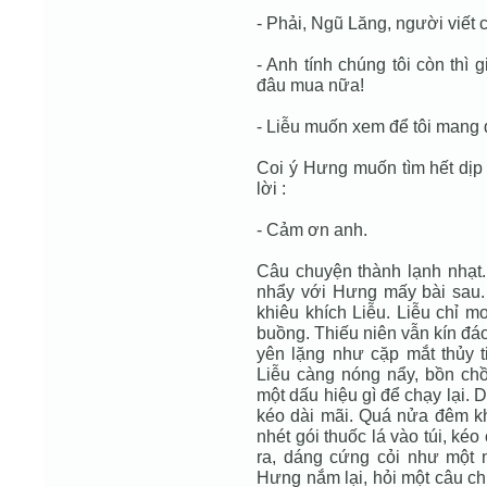
- Phải, Ngũ Lăng, người viết 
- Anh tính chúng tôi còn thì
đâu mua nữa!
- Liễu muốn xem để tôi mang 
Coi ý Hưng muốn tìm hết dịp 
lời :
- Cảm ơn anh.
Câu chuyện thành lạnh nhạt. 
nhẩy với Hưng mấy bài sau.
khiêu khích Liễu. Liễu chỉ m
buồng. Thiếu niên vẫn kín đáo,
yên lặng như cặp mắt thủy ti
Liễu càng nóng nẩy, bồn chồ
một dấu hiệu gì để chạy lại.
kéo dài mãi. Quá nửa đêm kh
nhét gói thuốc lá vào túi, ké
ra, dáng cứng cỏi như một n
Hưng nắm lại, hỏi một câu ch