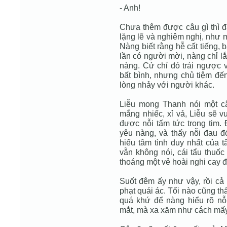
- Anh!
Chưa thêm được câu gì thì 
lặng lẽ và nghiêm nghị, như m
Nàng biết rằng hễ cất tiếng, b
lần có người mời, nàng chỉ l
nàng. Cử chỉ đó trái ngược 
bất bình, nhưng chủ tiệm đến 
lòng nhảy với người khác.
Liễu mong Thanh nói một câ
mắng nhiếc, xỉ vả, Liễu sẽ v
được nỗi tấm tức trong tim.
yêu nàng, và thấy nỗi đau đ
hiểu tâm tình duy nhất của t
vẫn không nói, cái tẩu thuốc
thoáng một vẻ hoài nghi cay đ
Suốt đêm ấy như vậy, rồi cả
phạt quái ác. Tối nào cũng thấ
quá khứ để nàng hiểu rõ nỗ
mắt, mà xa xăm như cách mấ