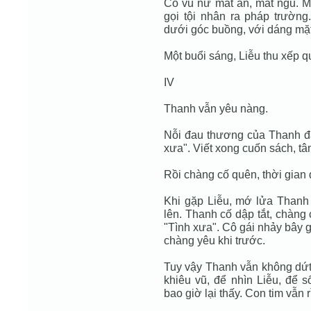
Cô vũ nữ mất ăn, mất ngủ. Mỗ
gọi tội nhân ra pháp trường
dưới góc buồng, với dáng mặt
Một buổi sáng, Liễu thu xếp qu
IV
Thanh vẫn yêu nàng.
Nỗi đau thương của Thanh đã
xưa". Viết xong cuốn sách, t
Rồi chàng cố quên, thời gian d
Khi gặp Liễu, mớ lửa Thanh 
lên. Thanh cố dập tắt, chàng 
"Tình xưa". Cô gái nhảy bây 
chàng yêu khi trước.
Tuy vậy Thanh vẫn không dứ
khiêu vũ, để nhìn Liễu, để s
bao giờ lại thấy. Con tim vẫn 