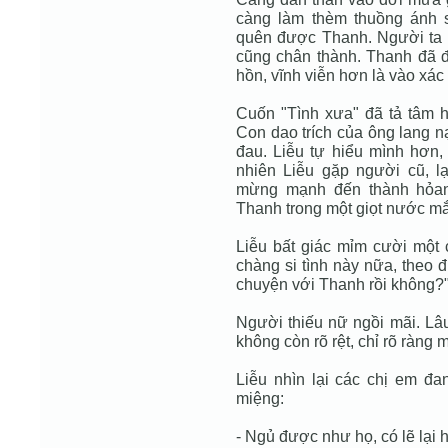
càng làm thèm thuồng ánh 
quên được Thanh. Người ta ch
cũng chân thành. Thanh đã đ
hồn, vĩnh viễn hơn là vào xác t
Cuốn "Tình xưa" đã tả tâm 
Con dao trích của ông lang n
đau. Liễu tự hiểu mình hơn, 
nhiên Liễu gặp người cũ, lạ
mừng mạnh đến thành hỏang
Thanh trong một giọt nước mắt
Liễu bất giác mỉm cười một
chàng si tình này nữa, theo 
chuyện với Thanh rồi không?
Người thiếu nữ ngồi mãi. Lâu
không còn rõ rệt, chỉ rõ ràng 
Liễu nhìn lại các chị em đa
miệng:
- Ngủ được như họ, có lẽ lại h