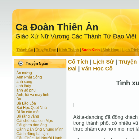
Ca Ðoàn Thiên Ân
Giáo Xứ Nữ Vương Các Thánh Tử Ðạo Việt
Thánh Ca
|
Truyện Ðạo
|
Kinh Thánh
|
Sách Kinh
|
Sinh Hoạt
|
Lịch Trìn
Cổ Tích
|
Lịch Sử
|
Truyện 
Truyện Ngắn
Ðại
|
Văn Học Cổ
Ăn mừng
Anh Phải Sống
Tình x
ánh sáng
anh thùy
anh đỏ phụ
Anh, tôi và máy tính
Ba
Bà Lão Lòa
I
Bài Học Quét Nhà
Bí ẩn của mốt
Bộ răng vàng
Akita-dancing đã đông khách t
Cái chết của con Mực
trong thành phố, có nhiều vũ
Cái ghen đàn ông
thực phẩm cao hơn mọi nơi là
Cánh Ðàn Ông Chúng Mình
Cánh đồng bất tận
Cầu Chúc Hai Người Hạnh