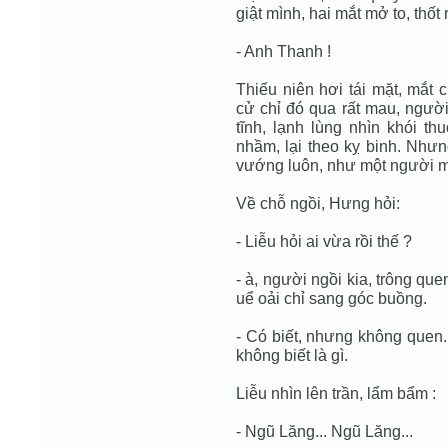
giật mình, hai mắt mở to, thốt
- Anh Thanh !
Thiếu niên hơi tái mặt, mắt
cử chỉ đó qua rất mau, người
tĩnh, lạnh lùng nhìn khói th
nhầm, lại theo kỵ binh. Như
vướng luôn, như một người m
Về chỗ ngồi, Hưng hỏi:
- Liễu hỏi ai vừa rồi thế ?
- à, người ngồi kia, trông qu
uể oải chỉ sang góc buồng.
- Có biết, nhưng không quen.
không biết là gì.
Liễu nhìn lên trần, lẩm bẩm :
- Ngũ Lăng... Ngũ Lăng...