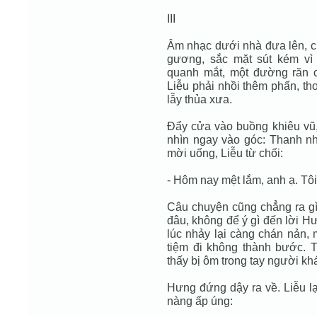
III
Âm nhạc dưới nhà đưa lên, ch
gương, sắc mặt sút kém vì
quanh mắt, một đường răn 
Liễu phải nhồi thêm phấn, th
lẫy thủa xưa.
Đẩy cửa vào buồng khiêu vũ, 
nhìn ngay vào góc: Thanh n
mời uống, Liễu từ chối:
- Hôm nay mệt lắm, anh ạ. Tôi
Câu chuyện cũng chẳng ra gì
đâu, không để ý gì đến lời H
lúc nhảy lại càng chán nản, 
tiệm đi không thành bước. 
thấy bị ôm trong tay người kh
Hưng đứng dậy ra về. Liễu lạ
nàng ấp úng: