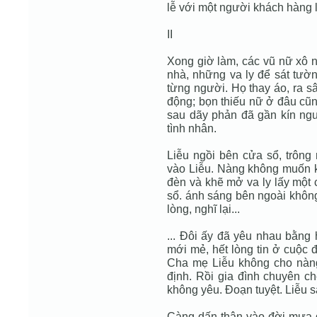
lễ với một người khách hàng l
II
Xong giờ làm, các vũ nữ xô n
nhà, những va ly để sát tườ
từng người. Họ thay áo, ra s
động; bọn thiếu nữ ở đâu cũng
sau dãy phản đã gần kín ngư
tình nhân.
Liễu ngồi bên cửa sổ, trông 
vào Liễu. Nàng không muốn k
đèn và khẽ mở va ly lấy một c
sổ. ánh sáng bên ngoài không
lòng, nghĩ lại...
... Đôi ấy đã yêu nhau bằng hế
mới mẻ, hết lòng tin ở cuộc
Cha mẹ Liễu không cho nàn
định. Rồi gia đình chuyên 
không yêu. Đoạn tuyệt. Liễu sa
Càng dấn thân vào đời mưa gi