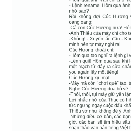
- Lệnh rename! Hôm qua ảnh "
nhớ sao?
Rồi không đợi Cúc Hương v
oang oang:
-Cả con Cúc Hương nữa! Hôm
-Anh Thiếu của mày chỉ cho t
-Không! - Xuyến lắc đầu - Kh
minh nên tự mày nghĩ ra!
Cúc Hưong khoái chí:
-Hôm qua tao nghĩ ra lệnh gì 
-Lệnh quit! Hôm qua sau khi 
một mạch từ đây ra cửa chẳn
you again lấy một tiếng!
Cúc Hưong xịu mặt:
-Mày mà còn "chơi quê" tao, ta
Nghe Cúc Hương dọa bỏ về, T
-Thôi, thôi, tụi mày giữ yên l
Lời nhắc nhở của Thục có hi
tức ngưng ngay cuộc đấu khẩ
Thiếu vờ như không để ý. Anh
-Những điều cơ bản, các bạn 
giờ, các bạn sẽ tìm hiểu sâ
soạn thảo văn bản tiếng Việt