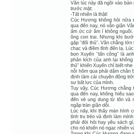
Vân lúc này đã ngồi vào bàn 
trước mặt:
-Tất nhiên là thật!
Cúc Hương không hỏi nữa n
qua đến nay, nó vẫn giận Vân
ấm ức cứ âm ỉ không nguôi. 
ông con trai. Nhưng khi bước
gặp "đối thủ". Vân chẳng lớn
chạc và điềm tĩnh đến lạ. Lú
bọn Xuyến "tấn công" là an
phản kích của anh lại không
thủ" khiến Xuyến chỉ biết nhe
nỗi hôm qua phải dậm chân bì
định làm cái chuyện động trời
sự bất lực của mình.
Tuy vậy, Cúc Hương chẳng t
qua đến nay, không hiểu sao
đến vẻ ung dung từ tốn và 
ngập tràn giận dỗi.
Lúc nãy, khi thấy màn hình c
tình tru tréo và định làm mì
phải đòi hỏi hay yêu sách 
cho nó khiến nó ngạc nhiên và
Trong khi Cúc Hương đang s