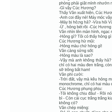
phòng phải giật mình nhướn m
-Gì vậy Cúc Hương?
Thấy Vân xuất hiện, Cúc Hươ
-Anh coi đây nè! Máy móc vậy
-Máy bị hỏ;ng hả? -Vừa hỏi Vâ
-Ừ , hỏng bét rồi -Cúc Hương
Vân nhìn lên màn hình, ngạc 
-Hỏng gì? Tôi có thấy hỏng g
Cúc Hương hừ mũi:
-Hỏng màu chứ hỏng gì!
Vân càng sửng sốt:
-Hỏng màu là sao?
-Vậy mà anh không thấy hả? 
chỉ có hai màu đen trắng, c
sỡ trông bắt ham!
Vân phì cười:
-Trời đất, vậy mà kêu hỏng m
monochrome, chỉ có hai màu d
Cúc Hương phụng phịu:
-Tôi không chịu đâu! - Rồi n
bì - Còn cái cục trắng trắng k
không có?
Vân chép miệng: