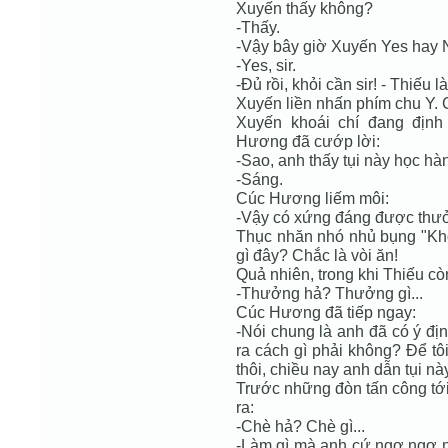
Xuyến thấy không?
-Thấy.
-Vậy bây giờ Xuyến Yes hay
-Yes, sir.
-Đủ rồi, khỏi cần sir! - Thiếu
Xuyến liền nhấn phím chu Y. C
Xuyến khoái chí đang định
Hương đã cướp lời:
-Sao, anh thấy tụi này học h
-Sáng.
Cúc Hương liếm môi:
-Vậy có xứng đáng được thư
Thục nhăn nhó nhủ bụng "Khôn
gì đây? Chắc là vòi ăn!
Quả nhiên, trong khi Thiếu c
-Thưởng hả? Thưởng gì...
Cúc Hương đã tiếp ngay:
-Nói chung là anh đã có ý đị
ra cách gì phải không? Để t
thôi, chiều nay anh dẫn tụi nà
Trước những đòn tấn công tới 
ra:
-Chè hả? Chè gì...
-Làm gì mà anh cứ ngơ ngơ n