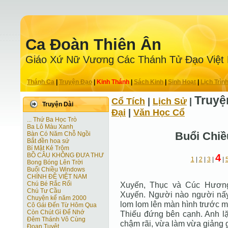
Ca Ðoàn Thiên Ân
Giáo Xứ Nữ Vương Các Thánh Tử Ðạo Việt
Thánh Ca
|
Truyện Ðạo
|
Kinh Thánh
|
Sách Kinh
|
Sinh Hoạt
|
Lịch Trìn
Truyệ
Cổ Tích
|
Lịch Sử
|
Truyện Dài
Ðại
|
Văn Học Cổ
... Thứ Ba Học Trò
Ba Lô Màu Xanh
Buổi Chi
Bàn Có Năm Chỗ Ngồi
Bắt đền hoa sứ
Bí Mật Kẻ Trộm
BỒ CÂU KHÔNG ĐƯA THƯ
4
1
|
2
|
3
|
|
Bong Bóng Lên Trời
Buổi Chiều Windows
CHÍNH ĐỀ VIỆT NAM
Chú Bé Rắc Rối
Xuyến, Thục và Cúc Hương
Chú Tư Cầu
Xuyến. Người nào người nấy 
Chuyện kể năm 2000
lom lom lên màn hình trước m
Cô Gái Ðến Từ Hôm Qua
Còn Chút Gì Ðể Nhớ
Thiếu đứng bên cạnh. Anh lặp
Đêm Thánh Vô Cùng
chậm rãi, vừa làm vừa giảng g
Ðoạn Tuyệt