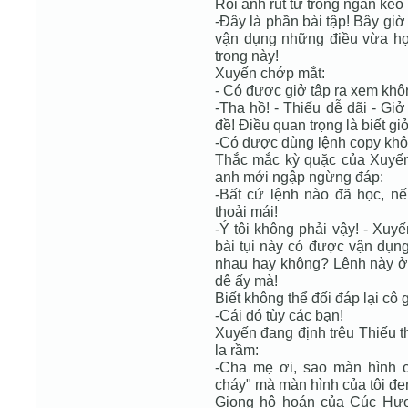
Rồi anh rút từ trong ngăn kéo 
-Đây là phần bài tập! Bây gi
vận dụng những điều vừa họ
trong này!
Xuyến chớp mắt:
- Có được giở tập ra xem kh
-Tha hồ! - Thiếu dễ dãi - Gi
đề! Điều quan trọng là biết gi
-Có được dùng lệnh copy khôn
Thắc mắc kỳ quặc của Xuyến 
anh mới ngập ngừng đáp:
-Bất cứ lệnh nào đã học, n
thoải mái!
-Ý tôi không phải vậy! - Xuyế
bài tụi này có được vận dụn
nhau hay không? Lệnh này ở 
dê ấy mà!
Biết không thể đối đáp lại cô 
-Cái đó tùy các bạn!
Xuyến đang định trêu Thiếu
la rầm:
-Cha mẹ ơi, sao màn hình 
cháy" mà màn hình của tôi đen
Giọng hô hoán của Cúc Hươ