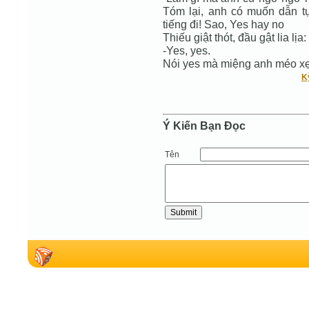
Tóm lại, anh có muốn dẫn tụ
tiếng đi! Sao, Yes hay no
Thiếu giật thót, đầu gật lia lịa:
-Yes, yes.
Nói yes mà miệng anh méo x
K
Ý Kiến Bạn Ðọc
Tên