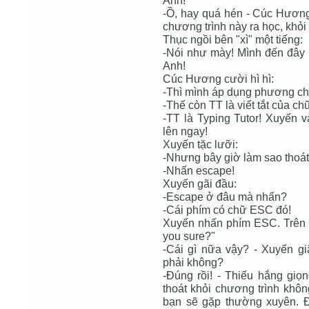
Anh!
-Ồ, hay quá hén - Cúc Hương
chương trình này ra học, khỏi
Thục ngồi bên "xì" một tiếng:
-Nói như mày! Mình đến đây l
Anh!
Cúc Hương cười hì hì:
-Thì mình áp dụng phương ch
-Thế còn TT là viết tắt của ch
-TT là Typing Tutor! Xuyến v
lên ngay!
Xuyến tặc lưỡi:
-Nhưng bây giờ làm sao thoát
-Nhấn escape!
Xuyến gãi đầu:
-Escape ở đâu mà nhấn?
-Cái phím có chữ ESC đó!
Xuyến nhấn phím ESC. Trên m
you sure?"
-Cái gì nữa vậy? - Xuyến gi
phải không?
-Đúng rồi! - Thiếu hắng giọ
thoát khỏi chương trình khôn
bạn sẽ gặp thường xuyên. Đ