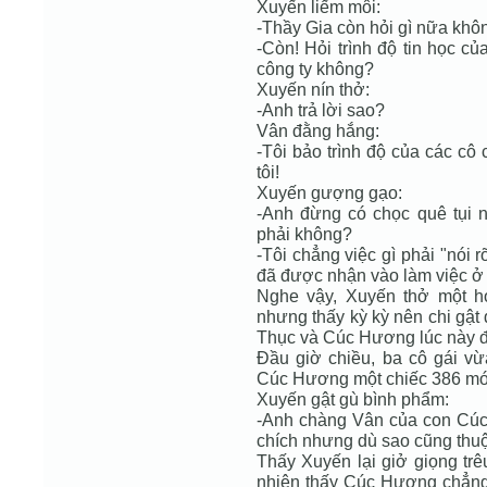
Xuyến liếm môi:
-Thầy Gia còn hỏi gì nữa khô
-Còn! Hỏi trình độ tin học c
công ty không?
Xuyến nín thở:
-Anh trả lời sao?
Vân đằng hắng:
-Tôi bảo trình độ của các cô
tôi!
Xuyến gượng gạo:
-Anh đừng có chọc quê tụi nà
phải không?
-Tôi chẳng việc gì phải "nói 
đã được nhận vào làm việc ở 
Nghe vậy, Xuyến thở một h
nhưng thấy kỳ kỳ nên chi gật đ
Thục và Cúc Hương lúc này đã
Đầu giờ chiều, ba cô gái v
Cúc Hương một chiếc 386 mớ
Xuyến gật gù bình phẩm:
-Anh chàng Vân của con Cúc
chích nhưng dù sao cũng thuộ
Thấy Xuyến lại giở giọng tr
nhiên thấy Cúc Hương chẳng