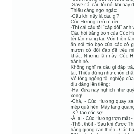
-Save cái câu tôi nói khi nãy
Thiếu càng ngơ ngác:
-Câu khi nãy là câu gì?
Cúc Hưong cười cười:
-Thì cái câu tôi "cáp đôi" anh
Câu hỏi trắng trợn của Cúc H
tới tận mang tai. Vốn hiền là
ăn nói táo bạo của các cô 
mượn cớ đối đáp để trêu mì
khác. Nhưng lần này, Cúc H
tránh né.
Không nghĩ ra câu gì đáp trả,
tai, Thiếu đứng như chôn châ
Vẻ lóng ngóng tội nghiệp của
dịu dàng lên tiếng:
-Hai đứa nay nghịch như quỷ,
xong!
-Chà, - Cúc Hương quay s
mép quá hén! Mày lạng quạng,
-Xí! Tao cóc sợ!
-À, à! - Cúc Hương trợn mắt -
-Thôi, thôi! - Sau khi được Thụ
hắng giọng can thiệp - Các b