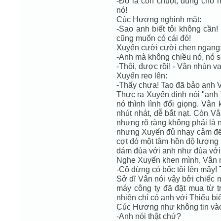
-Đó là con chuột, dùng cho
nó!
Cúc Hương nghinh mặt:
-Sao anh biết tôi không cần!
cũng muốn có cái đó!
Xuyến cười cười chen ngang
-Anh mà không chiều nó, nó sẽ
-Thôi, được rồi! - Vân nhún v
Xuyến reo lên:
-Thấy chưa! Tao đã bảo anh Vâ
Thực ra Xuyến định nói "anh
nó thình lình đổi giọng. Vân
nhút nhát, dễ bắt nạt. Còn Vâ
nhưng rõ ràng không phải là 
nhưng Xuyến đủ nhạy cảm để 
cợt đó một tâm hồn độ lượng
dám đùa với anh như đùa với
Nghe Xuyến khen mình, Vân 
-Cô đừng có bốc tôi lên mây!
Sở dĩ Vân nói vậy bởi chiếc
máy công ty đã đặt mua từ t
nhiên chỉ có anh với Thiếu biế
Cúc Hương như không tin vào
-Anh nói thật chứ?