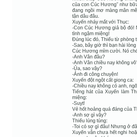
của con Cúc Hương" như bữa
đang ngồi mơ màng mân mê 
tận dâu đâu.
Xuyến nháy mắt với Thục:
-Con Cúc Hương giả bộ đó! Nó
tình ngậm miệng!
Đúng lúc đó, Thiếu từ phòng 
-Sao, bây giờ thì bạn hài lòng
Cúc Hương mỉm cười. Nó ch
-Anh Vân đâu?
-Anh Vân chiều nay không vô
-Ủa, sao vậy?
-Ảnh đi công chuyện!
Xuyến đột ngột cất giọng ca:
-Chiều nay không có anh, ngõ
Tiếng hát của Xuyến làm Th
miệng:
-Suỵt!
Vẻ hốt hoảng quá đáng của T
-Anh sợ gì vậy?
Thiếu lúng túng:
-Toi có sợ gì đâu! Nhưng ở đ
Xuyến vẫn chưa hết nghi hoặc