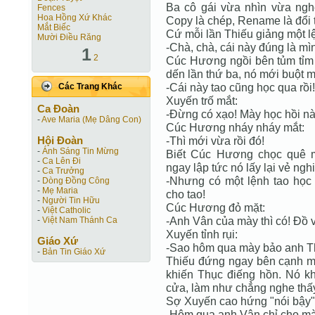
Ba cô gái vừa nhìn vừa nghe
Fences
Hoa Hồng Xứ Khác
Copy là chép, Rename là đổi tên
Mắt Biếc
Cứ mỗi lần Thiếu giảng một lệ
Mười Điều Răng
-Chà, chà, cái này đúng là mì
1
2
Cúc Hương ngồi bên tủm tỉm 
dến lần thứ ba, nó mới buột m
-Cái này tao cũng học qua rồi!
Các Trang Khác
Xuyến trố mắt:
Ca Ðoàn
-Đừng có xạo! Mày học hồi n
-
Ave Maria (Mẹ Dâng Con)
Cúc Hương nháy nháy mắt:
Hội Ðoàn
-Thì mới vừa rồi đó!
-
Ánh Sáng Tin Mừng
Biết Cúc Hương chọc quê m
-
Ca Lên Đi
ngay lập tức nó lấy lại vẻ ngh
-
Ca Trưởng
-Nhưng có một lệnh tao học
-
Dòng Đồng Công
-
Mẹ Maria
cho tao!
-
Người Tin Hữu
Cúc Hương đỏ mặt:
-
Việt Catholic
-Anh Vân của mày thì có! Đồ 
-
Việt Nam Thánh Ca
Xuyến tỉnh rụi:
Giáo Xứ
-Sao hôm qua mày bảo anh Thi
-
Bản Tin Giáo Xứ
Thiếu đứng ngay bên cạnh mà
khiến Thục điếng hồn. Nó khẽ
cửa, làm như chẳng nghe thấy
Sợ Xuyến cao hứng "nói bậy" t
-Hôm qua anh Vân chỉ cho mà