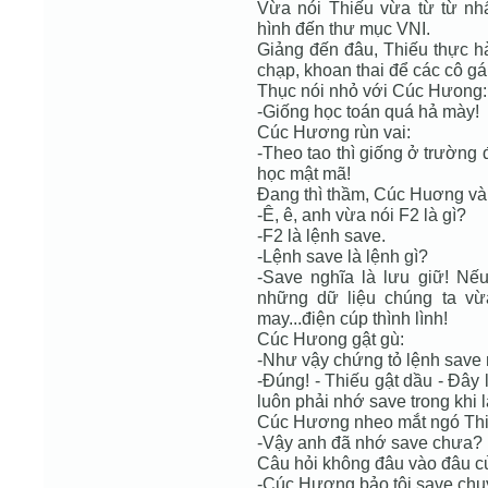
Vừa nói Thiếu vừa từ từ nh
hình đến thư mục VNI.
Giảng đến đâu, Thiếu thực h
chạp, khoan thai để các cô gái
Thục nói nhỏ với Cúc Hưong:
-Giống học toán quá hả mày!
Cúc Hương rùn vai:
-Theo tao thì giống ở trường
học mật mã!
Đang thì thầm, Cúc Huơng và
-Ê, ê, anh vừa nói F2 là gì?
-F2 là lệnh save.
-Lệnh save là lệnh gì?
-Save nghĩa là lưu giữ! Nếu
những dữ liệu chúng ta vừ
may...điện cúp thình lình!
Cúc Hưong gật gù:
-Như vậy chứng tỏ lệnh save n
-Đúng! - Thiếu gật dầu - Đây l
luôn phải nhớ save trong khi 
Cúc Hương nheo mắt ngó Thi
-Vậy anh đã nhớ save chưa?
Câu hỏi không đâu vào đâu 
-Cúc Hương bảo tôi save chu