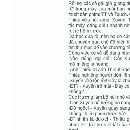
Rồi sợ các cô gái giở giọng đù
-Ở trong máy của mỗi bạn h
thuật bàn phim: TT và Touch.
Thiếu vừa nói xong, Xuyến, 
tắc máy, dáng điệu nhanh nhẹ
rụt rè hôm trước.
Đã học qua rồi nên ba co cũn
đã chuyển qua chế độ hiển th
tìm thư mục dể vào chương tr
Công việc có vẻ dễ dàng như
"vào" đúng "địa chỉ". Còn X
mở miệng la hoảng:
-Anh Thiếu ơi anh Thiếu! Sao
Thiếu nghiêng người dòm lên
-Xuyến vào lộn rồi! Đây là c
-ET? - Xuyến trố mắt - Đây có 
không?
Cúc Hương làm bộ nói nhỏ và
-Con Xuyến nó tưởng nó đang
-Đồ ngốc! - Xuyến quay san
không chiếu phim được hả?
-Dĩ nhiên là được! - Thiếu 
phim. ET là chữ viết tắt của 