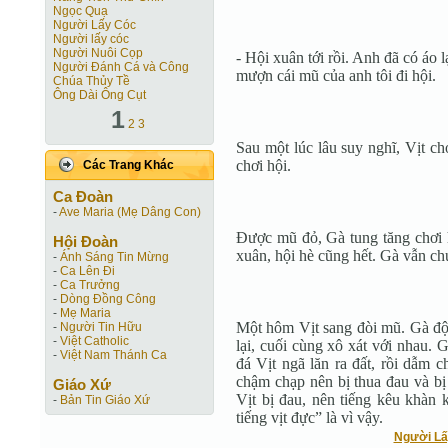
Ngọc Quạ
Người Lấy Cóc
Người lấy cóc
Người Nuôi Cọp
- Hội xuân tới rồi. Anh đã có áo 
Người Ðánh Cá và Công
mượn cái mũ của anh tôi đi hội.
Chúa Thủy Tề
Ông Dài Ông Cụt
1
2
3
Sau một lúc lâu suy nghĩ, Vịt 
chơi hội.
Các Trang Khác
Ca Ðoàn
-
Ave Maria (Mẹ Dâng Con)
Được mũ đỏ, Gà tung tăng chơi 
Hội Ðoàn
xuân, hội hè cũng hết. Gà vẫn ch
-
Ánh Sáng Tin Mừng
-
Ca Lên Đi
-
Ca Trưởng
-
Dòng Đồng Công
-
Mẹ Maria
Một hôm Vịt sang đòi mũ. Gà độ
-
Người Tin Hữu
-
Việt Catholic
lại, cuối cùng xô xát với nhau. 
-
Việt Nam Thánh Ca
đá Vịt ngã lăn ra đất, rồi dẫm c
chậm chạp nên bị thua đau và b
Giáo Xứ
Vịt bị đau, nên tiếng kêu khàn
-
Bản Tin Giáo Xứ
tiếng vịt đực” là vì vậy.
Người L