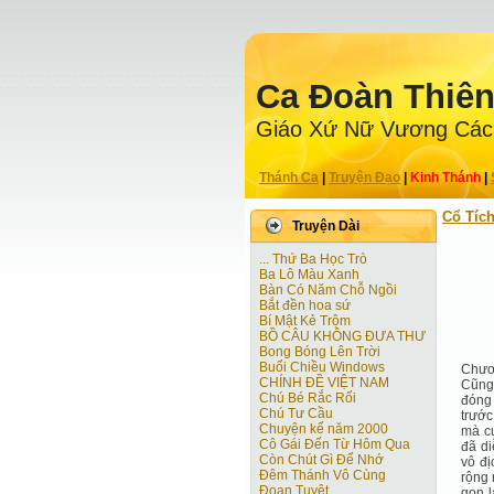
Ca Ðoàn Thiê
Giáo Xứ Nữ Vương Các
Thánh Ca
|
Truyện Ðạo
|
Kinh Thánh
|
Cổ Tíc
Truyện Dài
... Thứ Ba Học Trò
Ba Lô Màu Xanh
Bàn Có Năm Chỗ Ngồi
Bắt đền hoa sứ
Bí Mật Kẻ Trộm
BỒ CÂU KHÔNG ĐƯA THƯ
Bong Bóng Lên Trời
Buổi Chiều Windows
Chươ
CHÍNH ĐỀ VIỆT NAM
Cũng
Chú Bé Rắc Rối
đóng 
Chú Tư Cầu
trước
Chuyện kể năm 2000
mà cứ
Cô Gái Ðến Từ Hôm Qua
đã di
Còn Chút Gì Ðể Nhớ
vô đị
Đêm Thánh Vô Cùng
rộng 
Ðoạn Tuyệt
gọn l