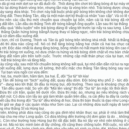
 đá gì mà mới dợt sơ sơ đã đuối rồi . Thôi đứng lên chơi trò tâng bóng đi tụi mày ơi
hủ lại đứng thành vòng tròn, nhưng lần này là vòng tròn nhỏ. Trái bóng được chu
ày sang đứa khác. Trò chơi này bắt buộc phải giữ bóng trên không chớ không đư
uống đất. Theo thằng Tân, đây là một màn dợt kỹ thuật cá nhân "cao cấp". Và có lẽ 
ho nên các cầu thủ mới chuyền qua chuyền lại bốn, năm cái là trái bóng đã rớ
 đất liền. Lần đầu do thằng Tình đỡ bóng bằngẦ ống quyển. Lần sau thì tại thằn
đầu quá "điêu luyện" nên trái bóng đáng lẽ văng tới trước lại nẩy ra sau lưng. Lầ
o thằng Quân hứng bóng bằngẦ bụng thay vì bằng ngực, nên trái bóng không chịu
à cứ đâm đầu xuống đất.
 bọn, chỉ có Dương, Thịnh và Tân là giữ bóng trên không khá nhất. Nhất là thằn
đó thì đứa nào cũng nể. Nó có thể tâng bóng bằng hai chân cả hai ba chục cái
 rớt. Độc đáo nhất là đang tâng bóng, bỗng nhiên nó hất mạnh trái bóng lên cao r
hi trái bóng rơi xuống, nó đưa chân ra hứng và trái bóng dính chặt vô mu bàn châ
ảng đất nằm yên trên lưỡi cuốc. Trước những cặp mắt thán phục của tụi bạn, nó
 hất trái bóng lên và tâng tiếp.
ày cũng vậy, sau một hồi chuyền bóng không kết quả, tụi nhỏ dần dần rút lui ra ng
bệt xuống đất, lưng dựa vô tường, thở dốc mặc cho thằng Tân tâng bóng say sư
 Tụi bạn vừa ngồi coi vừa đếm:
, hai, ba, mười lăm, hăm tám, ba hai. Ê, đội "Sư tử" tới kìa!
 Tân để bóng rơi "bịch" xuống đất, quay đầu dòm. Đội bóng khu phố 2 - tức đội
ử" - đang kéo tới thật. Đi đầu là Hùng bụi, đội trưởng. Theo sau là khoảng chục đ
 Tân đều quen mặt. So với đội "Mũi tên vàng" thì đội "Sư tử" ăn mặc lôi thôi lếch
Đứa thì cởi trần, quần trễ dưới rốn. Đứa thì mặc áo, nhưng áo nếu không rách v
đứt nút. Có đứa còn lấy áo giả làm khăn quấn trên đầu, ra cái điều ta đây là cướp
ết cầu thủ trong đội "Sư tử" đều không đi học. Đứa thì bán thuốc lá dạo như Long
hì giữ xe đạp ở các quán nhậu như Sơn cao. Lại có những đứa suốt ngày đi lượ
ng như thằng Sĩ và Hùng bụi .
hiên, không phải đứa nào cũng do gia đình khó khăn thực sự, phải ở nhà làm th
iúp cha mẹ như Long quắn. Có đứa không đến trường chỉ đơn giản là do ... không
c. Còn như trường hợp Hùng bụi thì rất đặc biệt. Ba nó lấy vợ nhỏ nên không ở
á nó. Má nó tức mình bèn đi lấy chồng, rồi cũng theo chồng luôn. Rốt cuộc, nó số
oại và dì. Do hoàn cảnh gia đình như vậy nên nó sinh ra chán đời, không thèm 