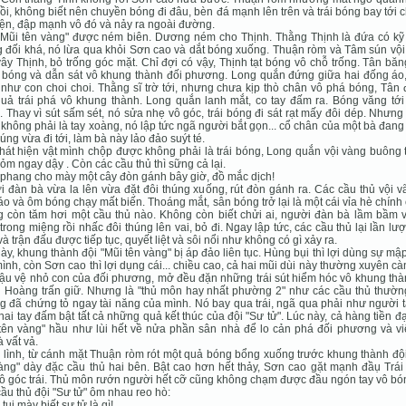
ồi, không biết nên chuyền bóng đi đâu, bèn đá mạnh lên trên và trái bóng bay tới c
iện, đập mạnh vô đó và nảy ra ngoài đường.
Mũi tên vàng" được ném biên. Dương ném cho Thịnh. Thằng Thịnh là đứa có kỹ 
 đối khá, nó lừa qua khỏi Sơn cao và dắt bóng xuống. Thuận ròm và Tâm sún vội
ây Thịnh, bỏ trống góc mặt. Chỉ đợi có vậy, Thịnh tạt bóng vô chỗ trống. Tân băn
bóng và dẫn sát vô khung thành đối phương. Long quắn đứng giữa hai đống áo,
như con choi choi. Thằng sĩ trờ tới, nhưng chưa kịp thò chân vô phá bóng, Tân
uả trái phá vô khung thành. Long quắn lanh mắt, co tay đấm ra. Bóng văng tới
 Thay vì sút sấm sét, nó sửa nhẹ vô góc, trái bóng đi sát rạt mấy đôi dép. Nhưn
không phải là tay xoàng, nó lập tức ngã người bắt gọn... cổ chân của một bà đan
húng vừa đi tới, làm bà này lảo đảo suýt té.
hát hiện vật mình chộp được không phải là trái bóng, Long quắn vội vàng buông 
ỏm ngay dậy . Còn các cầu thủ thì sững cả lại.
 phang cho mày một cây đòn gánh bây giờ, đồ mắc dịch!
 đàn bà vừa la lên vừa đặt đôi thúng xuống, rút đòn gánh ra. Các cầu thủ vội 
áo và ôm bóng chạy mất biến. Thoáng mắt, sân bóng trở lại là một cái vỉa hè chính
 còn tăm hơi một cầu thủ nào. Không còn biết chửi ai, người đàn bà lầm bầm v
 trong miệng rồi nhấc đôi thúng lên vai, bỏ đi. Ngay lập tức, các cầu thủ lại lần lượ
và trận đấu được tiếp tục, quyết liệt và sôi nổi như không có gì xảy ra.
ày, khung thành đội "Mũi tên vàng" bị áp đảo liên tục. Hùng bụi thì lợi dùng sự m
ình, còn Sơn cao thì lợi dụng cái... chiều cao, cả hai mũi dùi này thường xuyên cà
ậu vệ nhỏ con của đối phương, mở đều đặn những trái sút hiểm hóc vô khung thà
 Hoàng trấn giữ. Nhưng là "thủ môn hay nhất phường 2" như các cầu thủ thường
 đã chứng tỏ ngay tài năng của mình. Nó bay qua trái, ngã qua phải như người 
 hai tay đấm bật tất cả những quả kết thúc của đội "Sư tử". Lúc này, cả hàng tiền đ
tên vàng" hầu như lùi hết về nửa phần sân nhà để lo cản phá đối phương và vi
à vất vả.
 lình, từ cánh mặt Thuận ròm rót một quả bóng bổng xuống trước khung thành độ
àng" dày đặc cầu thủ hai bên. Bật cao hơn hết thảy, Sơn cao gặt mạnh đầụ Trái
ô góc trái. Thủ môn rướn người hết cỡ cũng không chạm được đầu ngón tay vô bó
ầu thủ đội "Sư tử" ôm nhau reo hò:
tụi mày biết sư tử là gì!