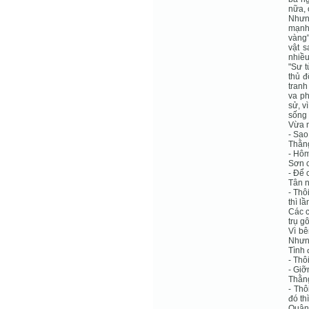
nữa, 
Nhưng
mạnh,
vàng"
vật s
nhiều
"Sư t
thủ đ
tranh
va ph
sử, v
sống 
Vừa m
- Sao
Thằng
- Hôm
Sơn c
- Để 
Tân n
- Thô
thì l
Các c
trụ g
Vì bê
Nhưng
Tình 
- Thô
- Giỡ
Thằn
- Thô
đó th
Quân