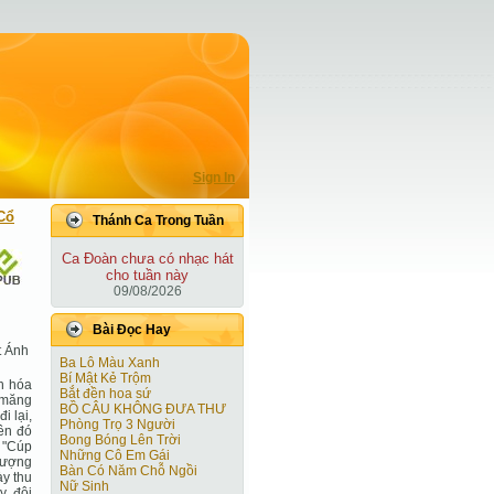
Sign In
Cổ
Thánh Ca Trong Tuần
Ca Ðoàn chưa có nhạc hát
cho tuần này
09/08/2026
Bài Ðọc Hay
t Ánh
Ba Lô Màu Xanh
Bí Mật Kẻ Trộm
h hóa
Bắt đền hoa sứ
 măng
BỒ CÂU KHÔNG ĐƯA THƯ
i lại,
Phòng Trọ 3 Người
iên đó
Bong Bóng Lên Trời
h "Cúp
Những Cô Em Gái
 lượng
Bàn Có Năm Chỗ Ngồi
ày thu
Nữ Sinh
y, đội