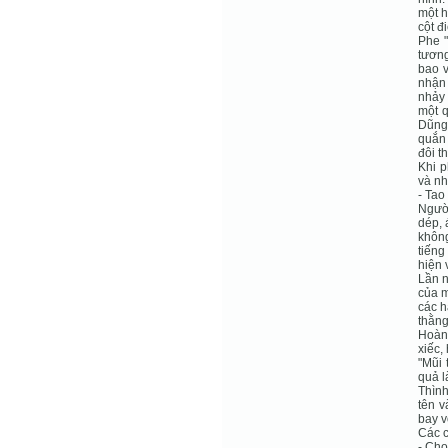
một h
cột đ
Phe "
tương
bao v
nhận 
nhảy 
một q
Dũng.
quắn 
đôi t
Khi p
và nh
- Tao
Người
dép, 
không
tiếng
hiện 
Lần n
của m
các h
thằng
Hoàng
xiếc,
"Mũi 
quả l
Thình
tên v
bay v
Các c
- Cho 