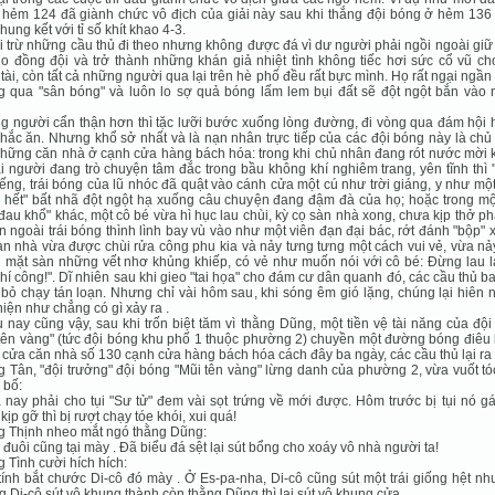
hẻm 124 đã giành chức vô địch của giải này sau khi thắng đội bóng ở hẻm 136 
chung kết với tỉ số khít khao 4-3.
 trừ những cầu thủ đi theo nhưng không được đá vì dư người phải ngồi ngoài gi
o đồng đội và trở thành những khán giả nhiệt tình không tiếc hơi sức cổ vũ ch
 tài, còn tất cả những người qua lại trên hè phố đều rất bực mình. Họ rất ngại ngần 
 qua "sân bóng" và luôn lo sợ quả bóng lấm lem bụi đất sẽ đột ngột bắn vào 
 người cẩn thận hơn thì tặc lưỡi bước xuống lòng đường, đi vòng qua đám hội h
hắc ăn. Nhưng khổ sở nhất và là nạn nhân trực tiếp của các đội bóng này là ch
hững căn nhà ở cạnh cửa hàng bách hóa: trong khi chủ nhân đang rót nước mời 
i người đang trò chuyện tâm đắc trong bầu không khí nghiêm trang, yên tĩnh thì 
iếng, trái bóng của lũ nhóc đã quật vào cánh cửa một cú như trời giáng, y như mộ
hết" bất nhã đột ngột hạ xuống câu chuyện đang đậm đà của họ; hoặc trong mộ
đau khổ" khác, một cô bé vừa hì hục lau chùi, kỳ cọ sàn nhà xong, chưa kịp thở ph
n ngoài trái bóng thình lình bay vù vào như một viên đạn đại bác, rớt đánh "bộp"
àn nhà vừa được chùi rửa công phu kia và nảy tưng tưng một cách vui vẻ, vừa n
n mặt sàn những vết nhơ khủng khiếp, có vẻ như muốn nói với cô bé: Đừng lau l
hí công!". Dĩ nhiên sau khi gieo "tai họa" cho đám cư dân quanh đó, các cầu thủ b
bỏ chạy tán loạn. Nhưng chỉ vài hôm sau, khi sóng êm gió lặng, chúng lại hiên
hiện như chẳng có gì xảy ra .
 nay cũng vậy, sau khi trốn biệt tăm vì thằng Dũng, một tiền vệ tài năng của độ
tên vàng" (tức đội bóng khu phố 1 thuộc phường 2) chuyền một đường bóng điêu 
ô cửa căn nhà số 130 cạnh cửa hàng bách hóa cách đây ba ngày, các cầu thủ lại ra
 Tân, "đội trưởng" đội bóng "Mũi tên vàng" lừng danh của phường 2, vừa vuốt t
 bố:
 nay phải cho tụi "Sư tử" đem vài sọt trứng về mới được. Hôm trước bị tụi nó g
kịp gỡ thì bị rượt chạy tóe khói, xui quá!
g Thịnh nheo mắt ngó thằng Dũng:
 đuôi cũng tại mày . Đã biểu đá sệt lại sút bổng cho xoáy vô nhà người ta!
 Tình cười hích hích:
tính bắt chước Di-cô đó mày . Ở Es-pa-nha, Di-cô cũng sút một trái giống hệt nh
 Di-cô sút vô khung thành còn thằng Dũng thì lại sút vô khung cửa .