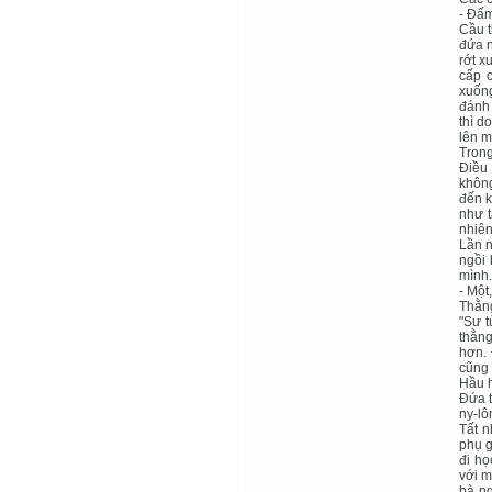
- Đấm
Cầu t
đứa n
rớt x
cấp c
xuống
đánh 
thì d
lên m
Trong
Điều 
không
đến k
như t
nhiên
Lần n
ngồi 
mình.
- Một
Thằng
"Sư t
thằng
hơn. 
cũng 
Hầu h
Đứa t
ny-lô
Tất n
phụ g
đi họ
với m
bà ng