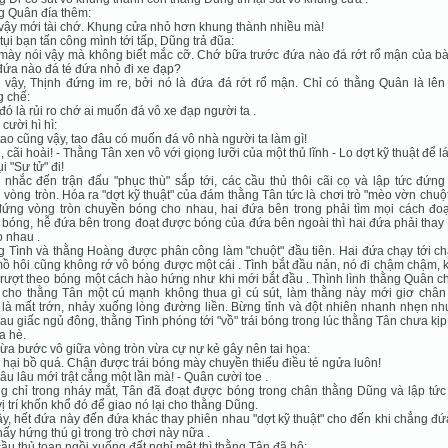
g Quân đía thêm:
 vậy mới tài chớ. Khung cửa nhỏ hơn khung thành nhiều mà!
tụi bạn tấn công mình tới tấp, Dũng trả đũa:
 mày nói vậy mà không biết mắc cỡ. Chớ bữa trước đứa nào đá rớt rổ mận của bà
ứa nào đá té đứa nhỏ đi xe đạp?
vậy, Thịnh đứng im re, bởi nó là đứa đá rớt rổ mận. Chỉ có thằng Quân là lên 
 chế:
 đó là rủi ro chớ ai muốn đá vô xe đạp người ta .
cười hì hì:
 tao cũng vậy, tao đâu có muốn đá vô nhà người ta làm gì!
i, cãi hoài! - Thằng Tân xen vô với giọng lưỡi của một thủ lĩnh - Lo dợt kỹ thuật để l
i "Sư tử" đi!
nhắc đến trận đấu "phục thù" sắp tới, các cầu thủ thôi cãi cọ và lập tức đứng
 vòng tròn. Hóa ra "dợt kỹ thuật" của đám thằng Tân tức là chơi trò "mèo vờn chuột
ứng vòng tròn chuyền bóng cho nhau, hai đứa bên trong phải tìm mọi cách đoạ
bóng, hễ đứa bên trong đoạt được bóng của đứa bên ngoài thì hai đứa phải thay 
o nhau .
 Tình và thằng Hoàng được phân công làm "chuột" đầu tiên. Hai đứa chạy tới ch
mồ hôi cũng không rớ vô bóng được một cái . Tình bắt đầu nản, nó đi chậm chậm,
rượt theo bóng một cách hào hứng như khi mới bắt đầu . Thình lình thằng Quân 
 cho thằng Tân một cú mạnh không thua gì cú sút, làm thằng này mới giơ chân
là mất trớn, nhảy xuống lòng đường liền. Bừng tỉnh và đột nhiên nhanh nhẹn nh
au giấc ngủ đông, thằng Tình phóng tới "vồ" trái bóng trong lúc thằng Tân chưa kị
ỉa hè.
ừa bước vô giữa vòng tròn vừa cự nự kẻ gây nên tai họa:
 hại bồ quá. Chận được trái bóng mày chuyền thiếu điều té ngửa luôn!
 lâu lâu mới trật cẳng một lần mà! - Quân cười toe .
 chỉ trong nháy mắt, Tân đã đoạt được bóng trong chân thằng Dũng và lập tức 
vị trí khốn khổ đó để giao nó lại cho thằng Dũng.
y, hết đứa này đến đứa khác thay phiên nhau "dợt kỹ thuật" cho đến khi chẳng đ
hấy hứng thú gì trong trò chơi này nữa .
ầu thủ toan ngồi xuống đất nghỉ mệt thì thằng Tân đã hô: