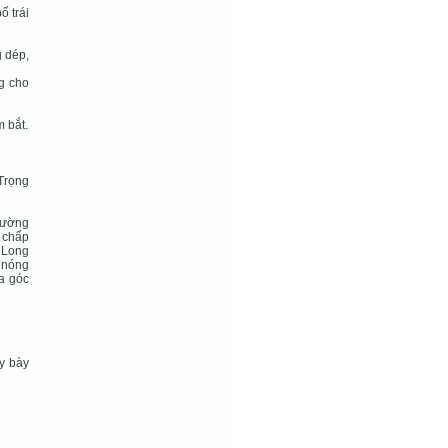
ố trái
g dép,
ng cho
m bắt.
 Trọng
đường
 chấp
 Long
 nóng
a góc
ây bày