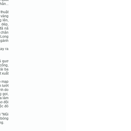
hân...
thuật
 vàng
g lên,
 dép,
 đã nã
 chân
g Long
g gánh
tay ra
vã quơ
 cống,
ài ba
t xuất
ập mạp
n lướt
nh do
 gọi,
ta làm
ạo đội
ệc đó
i "Mũi
 bóng
ng.