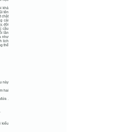
ội khá
ũi tên
t chật
g cái
y, đội
ác cầu
ỗi lần
ra như
h lịch
ng thể
ểu này
àm hai
đứa .
.
i kiểu