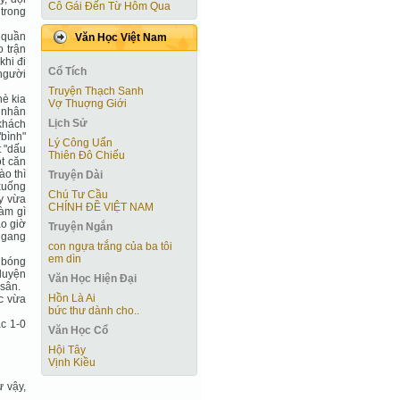
Cô Gái Ðến Từ Hôm Qua
trong
ữ quần
Văn Học Việt Nam
o trận
khi đi
Cổ Tích
người
Truyện Thạch Sanh
è kia
Vợ Thuợng Giới
ủ nhân
Lịch Sử
khách
"bình"
Lý Công Uẩn
t "dấu
Thiên Đô Chiếu
t căn
ào thì
Truyện Dài
 xuống
Chú Tư Cầu
ảy vừa
CHÍNH ĐỀ VIỆT NAM
àm gì
ao giờ
Truyện Ngắn
 ngang
con ngựa trắng của ba tôi
em dìn
i bóng
luyện
Văn Học Hiện Ðại
 sân.
Hồn Là Ai
óc vừa
bức thư dành cho..
ác 1-0
Văn Học Cổ
Hội Tây
Vịnh Kiều
ư vậy,