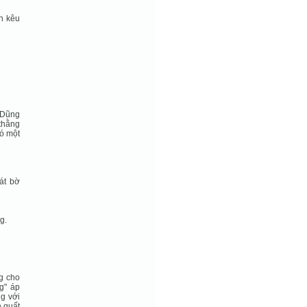
n kêu
 Dũng
thằng
có một
át bờ
g.
g cho
g" áp
g với
 quất