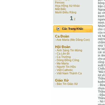
Fences
bóng 
Hoa Hồng Xứ Khác
trận 
Mắt Biếc
Ngoại
Mười Điều Răng
áo ch
tranh
1
2
ngang
mình.
Những
Các Trang Khác
cho c
của n
Ca Ðoàn
và ha
một t
-
Ave Maria (Mẹ Dâng Con)
chấm 
nhà "
Hội Ðoàn
từ bê
-
Ánh Sáng Tin Mừng
cái s
-
Ca Lên Đi
in lê
-
Ca Trưởng
cho p
-
Dòng Đồng Công
cũng 
-
Mẹ Maria
xuất 
-
Người Tin Hữu
Chiều
-
Việt Catholic
"Mũi 
-
Việt Nam Thánh Ca
lọt v
Thằng
Giáo Xứ
tuyên
-
Bản Tin Giáo Xứ
- Bữa
chưa 
Thằn
- Đầu
Thằng
- Nó 
nhưng