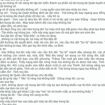
 sự mừng rỡ vội vàng đó lập tức biến thành sự phẫn nộ khi trọng tài Quân tuyên b
đó không vô.
g vô rõ ràng mà kêu không vô! - Long quắn vừa hét vừa nhảy loi choi.
ng vô! - Trọng tài Quân khẳng định lại lần nữa - Trái bóng đó bay ngang qua đốn
hư là bóng đã chạm phải cột dọc và... nẩy trở ra.
ăn gian! - Sơn cao là đứa tức tối nhứt vì nó là tác giả của bàn thắng - Dẹp! Khô
àm trọng tài nữa . Mày toàn bênh đội của mày không hà!
giận lắm, nó phủi tay:
 thì dẹp! Ông cóc cần làm trọng tài! Tụi mày nhờ tao bắt giùm chứ đâu phải tao thè
 - Tân khều vai Hùng bụi - Hồi nãy mày giao hẹn rồi mà giờ làm om sòm lên.
bụi lập tức vỗ tay "bốp bốp", ra hiệu im lặng:
, không có cãi trọng tài, tụi mày ơi! Đá tiếp đi!
đội trưởng đã quyết định, mặc dù còn ấm ức, các cầu thủ đội "Sư tử" đành chịu.
uân không bị dẹp, liền giơ tay lên khỏi đầu, ra lệnh:
e, te!
c bàn thắng hụt khi nãy nên các cầu thủ đội "Sư tử" mạnh đâu phang đó, các 
n không còn chính xác nữa. Đội "Mũi tên vàng" lợi dụng cơ hội xông lên, bất
g cú đốn giò thô bạo của đối phương. Thằng Tân suýt ghi bàn mấy lần nhưng
đấm ra được. Thấy hàng trên tấn công hoài mà không đá vô được trái nào, Tình
ăng lên. Khi Long quắn vừa đấm được một cú sút của Thịnh, trái bóng văng qu
 Tân liền tạt vô giữa, Tình vội co chân bắt vô-lê. Trái bóng trúng ngay tay thằng Sĩ.
 đền rồi! - Tình reo lên.
 trọng tài Quân vẫn khoát tay cho đá tiếp.
ng tài gì kỳ vậy ? "Me" rõ ràng mà không bắt! - Dũng chạy tới, cự nự.
ao xua tay:
i, thôi, không được cãi trọng tài! Hồi nãy tụi tao không khiếu nại thì thôi chớ tụi b
hiếu nại làm cái cóc gì!
 nãy khác bây giờ khác! Lần này "me" sờ sờ trước mắt, ai mà không thấy ?
 trọng tài đi! - Tân cũng nổi sùng la lên.
bụi kê lại:
 nãy mày trách tao sao bây giờ mày lại đòi dẹp trọng tài .
 Tân thở dài: