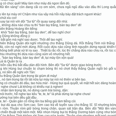
g có chọc quê! Mày làm như mày đá ngon lắm đó.
Mũi tên vàng" còn đang cãi cọ om sòm, chưa ngã ngũ đâu vào đâu thì Long quắ
lẹ lên tụi mày ơi! Chậm như rùa vậy mà hồi nãy bày đặt trách ngươi khác!
chút xíu coi!
uay lại nói với đội "Sư tử" rồi quay sang đội nhà:
i, không đứa nào chịu ra thì "bàn tay trắng, bàn tay đen" đi!
iên thằng Hoàng lên tiếng:
i khỏi "bàn tay trắng, bàn tay đen", để tao nghỉ cho!
g Dũng không đồng ý:
 bắt gôn mà nghỉ sao được. Thôi để tao nghỉ.
hiên thằng Quân đòi nghỉ nhường cho thằng Dũng đá. Rồi thằng Tình nói thằng
đá, còn nó nghỉ mới đúng. Rốt cuộc đứa nào cũng tình nguyện đứng ngoài khiến 
hông biết phải xử trí ra sao . Thiệt là rắc rối, lúc thì chẳng đứa nào chịu ra, rồi lúc 
hịu nhường thì đứa nào cũng xúm vô nhường hết.
i, "bàn tay trắng, bàn tay đen" đi, tụi mày lộn xộn quá!
uả là Quân bị ra .
bốn cầu thủ bắt đầu dàn đội hình. Bên đội "Sư tử" được giao bóng trước.
g khi Hùng bụi chuẩn bị chạm bóng thì nó chợt thấy thằng Quân ngồi bó gối s
, nó liền đề nghị với Tân:
kêu thằng Quân làm trọng tài giùm đi mày!
, nó làm trọng tài rồi lát nữa tụi mày lại nói nó thiên vị bên tao.
ng có chuyện đó đâu, tao hứa mà! - Hùng bụi quả quyết, vẻ mặt hết sức đàng hoàn
 nghe chưa! Lát không có khiếu nại à nghen!
nhận làm trọng tài, nó đứng cạnh trái bóng, dặn:
 nói trước, hễ nghe tao kêu "te, te, te" là phải dừng lại nghe chưa!
rưởng hai bên đều gật đầu .
 te, te! - Quân gân cổ rống lên ba tiếng giả làm tiếng còi.
bụi đá qua cho Sơn cao. Sơn cao trả về tuyến sau cho thằng Sĩ. Sĩ nhường bón
 ròm. Thuận ròm giữ bóng trong chân, quan sát trận địa. Bên đội "Mũi tên vàn
 chiến thuật một kèm một. Mũi nhọn Hùng bụi bị thằng Dương bám cứng như bón
. Còn thằng Tình không rời Sơn cao nửa bước. Thuận ròm nhướng mắt ngó quanh