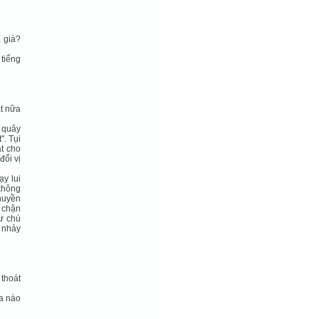
 già?
tiếng
át nữa
 quây
". Tụi
t cho
đổi vị
ạy lui
 không
chuyền
 chận
ư chú
p nhảy
thoát
ứa nào