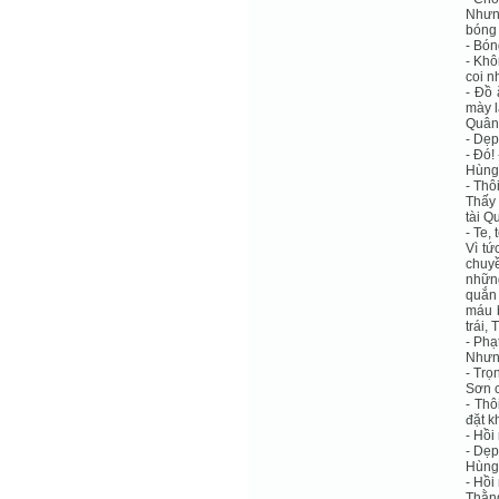
Nhưng
bóng 
- Bón
- Khô
coi n
- Đồ 
mày l
Quân 
- Dẹp
- Đó!
Hùng 
- Thôi
Thấy 
tài Q
- Te, t
Vì tứ
chuyề
nhữn
quắn 
máu b
trái,
- Phạt
Nhưng
- Trọ
Sơn c
- Thô
đặt k
- Hồi
- Dẹp
Hùng 
- Hồi
Thằng