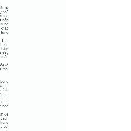
!
yền từ
ợc để
vì cao
t bộp
g Dũng
n khác
 tưng
g Tân.
 liền
ồi đợi
n nó y
 thản
oài và
a một
 bóng
ứa tụi
 thếch
ai thì
 biển.
 quắn.
m bao
êm để
 thích
 chung
ng với
đi học