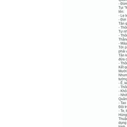
- Đừn
Tụi "
lên:
- Lẹ 
- Đợi 
Tân q
- Thô
Tự nh
- Thô
Thằn
- Mày
Tới p
phải 
Tân k
đứa c
- Thô
Kết q
Mười 
Nhưn
tường
- Ê, 
- Thôi
- Khô
- Nhớ
Quân 
- Tao
Đội t
- Te,
Hùng 
Thuận
dụng
hình