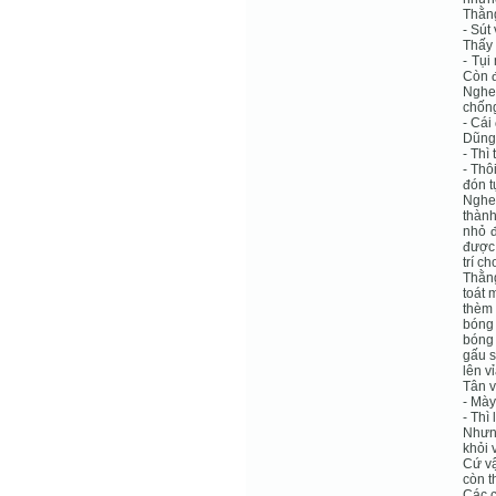
Thằn
- Sút
Thấy 
- Tụi
Còn đ
Nghe 
chống
- Cái
Dũng 
- Thì
- Thô
đón tụ
Nghe 
thành
nhỏ đ
được 
trí ch
Thằng
toát 
thèm 
bóng
bóng 
gấu s
lên v
Tân v
- Mày
- Thì
Nhưng
khỏi 
Cứ vậ
còn t
Các c