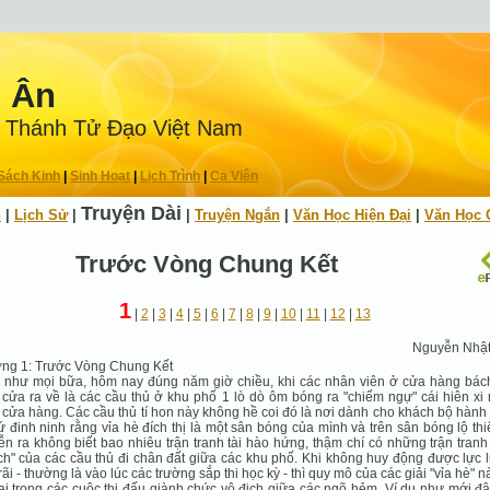
n Ân
 Thánh Tử Ðạo Việt Nam
Sách Kinh
|
Sinh Hoạt
|
Lịch Trình
|
Ca Viên
Truyện Dài
h
|
Lịch Sử
|
|
Truyện Ngắn
|
Văn Học Hiện Ðại
|
Văn Học 
Trước Vòng Chung Kết
1
|
2
|
3
|
4
|
5
|
6
|
7
|
8
|
9
|
10
|
11
|
12
|
13
Nguyễn Nhậ
ng 1: Trước Vòng Chung Kết
 như mọi bữa, hôm nay đúng năm giờ chiều, khi các nhân viên ở cửa hàng bác
cửa ra về là các cầu thủ ở khu phố 1 lò dò ôm bóng ra "chiếm ngự" cái hiên xi
 cửa hàng. Các cầu thủ tí hon này không hề coi đó là nơi dành cho khách bộ hành đ
 đinh ninh rằng vỉa hè đích thị là một sân bóng của mình và trên sân bóng lộ th
ễn ra không biết bao nhiêu trận tranh tài hào hứng, thậm chí có những trận tran
ch" của các cầu thủ đi chân đất giữa các khu phố. Khi không huy động được lực
rãi - thường là vào lúc các trường sắp thi học kỳ - thì quy mô của các giải "vỉa hè" n
ại trong các cuộc thi đấu giành chức vô địch giữa các ngõ hẻm. Ví dụ như mới đâ