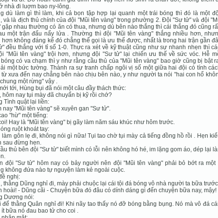
ở nhà đi luợm bao ny-lông.
 dù làm gì thì làm, khi cả bọn tập hợp lại quanh một trái bóng thì đó là một đ
 và là địch thủ chính của đội "Mũi tên vàng" trong phường 2. Đội "Sư tử" và đội "M
 gặp nhau thường có ăn có thua, nhưng dù bên nào thắng thì cái thắng đó cũng rấ
au một trận đấu nẩy lửa . Thường thì đội "Mũi tên vàng" thắng nhiều hơn, nhưn
 hơn không đáng kể đó chẳng thể gọi là ưu thế được, nhất là trong hai trận gần đâ
ử" đều thắng với tỉ số 1-0. Thực ra xét về kỹ thuật cũng như sự nhanh nhẹn thì c
ội "Mũi tên vàng" trội hơn, nhưng đội "Sư tử" lại chiến ưu thế về sức vóc. Hễ m
 bóng có va chạm thì y như rằng cầu thủ của "Mũi tên vàng" bao giờ cũng bị bật 
ải một bức tường. Thành ra sự tranh chấp ngôi vị số một giữa hai đội có tính các
ì từ xưa đến nay chẳng bên nào chịu bên nào, y như người ta nói "hai con hổ khô
chung một rừng" vậy .
ới tới, Hùng bụi đã nói một câu đầy thách thức:
, hôm nay tụi mày đã chuyẩn bị kỹ rồi chớ?
 Tình quật lại liền:
 nay "Mũi tên vàng" sẽ xuyên gan "Sư tử".
ao "hừ" một tiếng:
coi! Hay là "Mũi tên vàng" bị gãy làm năm sáu khúc như hôm trước.
óng ruột khoát tay:
i làm gôn lẹ đi, không nói gì nữa! Tụi tao chờ tụi mày cả tiếng đồng hồ rồi . Hẹn ki
ần sau đừng hẹn.
ầu thủ bên đội "Sư tử" biết mình có lỗi nên không hó hé, im lặng gom áo, dép lại l
ôn.
n đội "Sư tử" hôm nay có bảy người nên đội "Mũi tên vàng" phải bỏ bớt ra một 
 không đứa nào tự nguyện làm kẻ ngoài cuộc.
đề nghị:
i, thằng Dũng nghỉ đi, mày phải chuộc lại cái tội đá bóng vô nhà người ta bữa trước
n hoài! - Dũng cãi - Chuyện bữa đó đâu có dính dáng gì đến chuyện bữa nay, mậy!
g Dương nói:
i để thằng Quân nghỉ đi! Khi nãy tao thấy nó đỡ bóng bằng bụng. Nó mà vô đá cá
ì ít bữa nó đau bao tử cho coi .
 nhăn mặt: