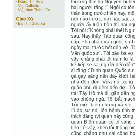
thượng thư họ Nguyễn bị bệnh
-
Người Tin Hữu
-
Việt Catholic
hai người rằng :" Ngôi có tôn
-
Việt Nam Thánh Ca
thần trong nước hiện nay, một
nơi nào trước, nơi nào sau, x
Giáo Xứ
-
Bản Tin Giáo Xứ
người ấy luận bàn thì hai ng
Tôi nói :"Không phải thế! Ngư
sau. Nay thấy Tào quận công b
cấp. Phu nhân Văn quốc sư bị 
ngày mai trước hết đến với 
Văn quốc sư". Tôi bảo bà vợ 
vậy, chẳng phải tôi dám lơ là
kế tiếp sẽ sai người đến đón".
sĩ rằng :"Dinh quan Quốc sư 
gà gáy sáng nên dậy khởi h
nhà đến đón. Vừa nói xong
quân phù đi đêm đến đợi. Tô 
trái Tây Hồ mà đi, gần đến ng
vào phòng ngủ. Tôi bắt mạch,
Tôi mới biện chứng và viết
:"Lão sư nói lên bệnh tình t
thích đáng (vị quan này cũng
quan Điển quận có trí sáng s
tiến cử vậy, khen tôi thông h
cũng chẳng phụ cái công họ