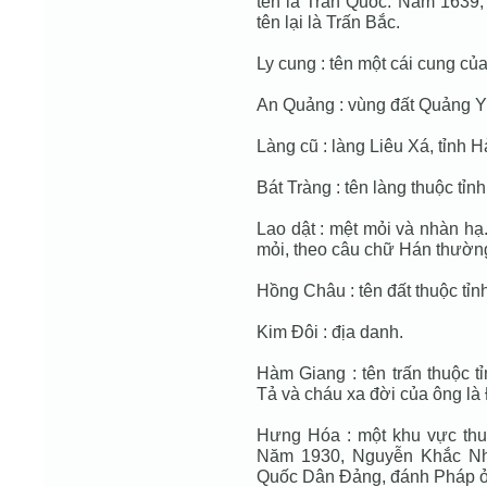
tên là Trấn Quốc. Năm 1639, 
tên lại là Trấn Bắc.
Ly cung : tên một cái cung củ
An Quảng : vùng đất Quảng Y
Làng cũ : làng Liêu Xá, tỉnh
Bát Tràng : tên làng thuộc tỉn
Lao dật : mệt mỏi và nhàn h
mỏi, theo câu chữ Hán thường n
Hồng Châu : tên đất thuộc tỉ
Kim Đôi : địa danh.
Hàm Giang : tên trấn thuộc 
Tả và cháu xa đời của ông là
Hưng Hóa : một khu vực thu
Năm 1930, Nguyễn Khắc Nhu
Quốc Dân Đảng, đánh Pháp ở 