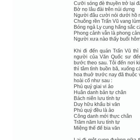
Cưỡi sóng đè thuyền trở lại đ
Bờ nọ lâu đài trên núi dựng
Người đâu cười nói dưới hồ 
Chuông rền Trấn Vũ vang lùm
Bóng ngả Ly cung hẩng sắc c
Phong cảnh vẫn là phong cản
Người xưa nào thấy buổi hô
Khi đi đến quán Trấn Vũ th
người của Văn Quốc sư đến 
bước theo sau. Tôi đến nơi kia
thì tâm tình buồn bã, xuống 
hoa thuở trước nay đã thuộc 
hoài cổ như sau :
Phú quý giai vi ảo
Huân danh bản tự chân
Bách niên lưu tính tự
Duy hữu khẩu bi văn
Phú quý đều là ảo
Công danh mới thực chân
Trăm năm lưu tính tự
Miệng thế để bia văn
Lại đi một cung đường nữa t