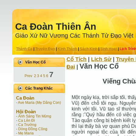
Ca Ðoàn Thiên Ân
Giáo Xứ Nữ Vương Các Thánh Tử Ðạo Việt
Thánh Ca
|
Truyện Ðạo
|
Kinh Thánh
|
Sách Kinh
|
Sinh Hoạt
|
Lịch Trìn
Cổ Tích
|
Lịch Sử
|
Truyện 
Văn Học Cổ
Văn Học Cổ
Ðại
|
7
Prev
2
3
4
5
6
Viếng Chù
Các Trang Khác
Một ngày kia, trời sắp tối, t
Ca Ðoàn
Vũ) đến chỗ tôi ngụ. Nguyê
-
Ave Maria (Mẹ Dâng Con)
kinh với tôi. Vũ tạo sĩ thường
Hội Ðoàn
rằng :"Quý hầu đến có việc gì
-
Ánh Sáng Tin Mừng
Tào quận công bị bệnh kiết lỵ
-
Ca Lên Đi
-
Ca Trưởng
thì lại thấy bà vợ quan phủ 
-
Dòng Đồng Công
người ngoại tộc của tôi đến
-
Mẹ Maria