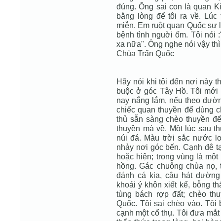
đúng. Ông sai con là quan Ki
bằng lòng để tôi ra về. Lúc 
miễn. Em ruột quan Quốc sư l
bệnh tình nguời ốm. Tôi nói 
xa nữa". Ông nghe nói vậy thì 
Chùa Trấn Quốc
Hãy nói khi tôi đến nơi này 
buộc ở góc Tây Hồ. Tôi mới
nay nắng lắm, nếu theo đường
chiếc quan thuyền để dùng ch
thủ sẵn sàng chèo thuyền để 
thuyền mà về. Một lúc sau t
núi đá. Màu trời sắc nước l
nhảy nơi góc bến. Cạnh đê tạ
hoặc hiện; trong vùng là một 
hồng. Gác chuông chùa nọ, t
đánh cá kia, câu hát dường 
khoái ý khôn xiết kể, bỗng t
tùng bách rợp đất; chèo thu
Quốc. Tôi sai chèo vào. Tôi 
cạnh một cổ thụ. Tôi đưa mắt