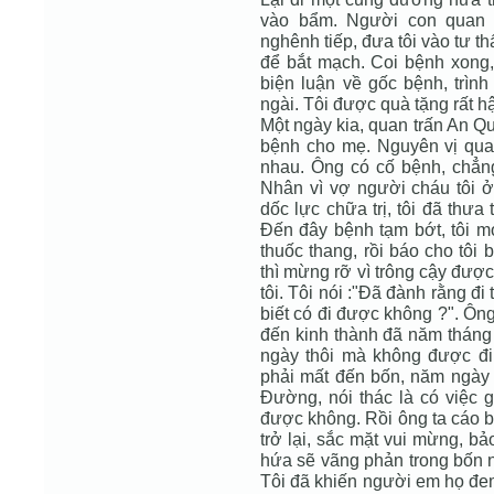
vào bẩm. Người con quan 
nghênh tiếp, đưa tôi vào tư th
để bắt mạch. Coi bệnh xong, 
biện luận về gốc bệnh, trình
ngài. Tôi được quà tặng rất hậ
Một ngày kia, quan trấn An Qu
bệnh cho mẹ. Nguyên vị quan
nhau. Ông có cố bệnh, chẳng 
Nhân vì vợ người cháu tôi ở 
dốc lực chữa trị, tôi đã thưa
Đến đây bệnh tạm bớt, tôi mớ
thuốc thang, rồi báo cho tôi 
thì mừng rỡ vì trông cậy được 
tôi. Tôi nói :"Đã đành rằng đi
biết có đi được không ?". Ông 
đến kinh thành đã năm tháng
ngày thôi mà không được đi
phải mất đến bốn, năm ngày !
Đường, nói thác là có việc 
được không. Rồi ông ta cáo biệ
trở lại, sắc mặt vui mừng, bảo
hứa sẽ vãng phản trong bốn ng
Tôi đã khiến người em họ đem 