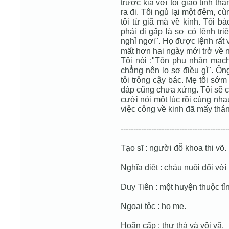
trước kia với tôi giao tình th
ra đi. Tôi ngủ lại một đêm, c
tôi từ giã mà về kinh. Tôi b
phải đi gấp là sợ có lệnh tr
nghỉ ngơi". Họ được lệnh rất
mất hơn hai ngày mới trở về 
Tôi nói :"Tôn phu nhân mạch
chẳng nên lo sợ điều gì". Ôn
tôi trông cậy bác. Mẹ tôi sớ
đáp cũng chưa xứng. Tôi sẽ c
cười nói một lúc rồi cùng nha
việc công về kinh đã mấy tháng
------------------------------------------
Tạo sĩ : người đỗ khoa thi võ.
Nghĩa điệt : cháu nuôi đối với
Duy Tiên : một huyện thuộc t
Ngoại tộc : họ mẹ.
Hoãn cấp : thư thả và vội vã.