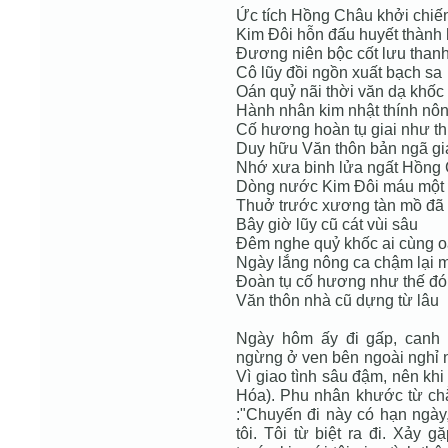
Ức tích Hồng Châu khởi chiế
Kim Đôi hỗn đấu huyết thành
Đương niên bộc cốt lưu than
Cô lũy đồi ngồn xuất bạch sa
Oán quỷ nãi thời văn dạ khốc
Hành nhân kim nhật thính nô
Cố hương hoàn tụ giai như t
Duy hữu Văn thôn bản ngã gi
Nhớ xưa binh lửa ngất Hồng
Dòng nước Kim Đôi máu một
Thuở trước xương tàn mồ đã
Bây giờ lũy cũ cát vùi sâu
Đêm nghe quỷ khốc ai cùng 
Ngày lắng nông ca chậm lại 
Đoàn tụ cố hương như thế đó
Văn thôn nhà cũ dựng từ lâu
Ngày hôm ấy đi gấp, canh 
ngừng ở ven bên ngoài nghỉ n
Vì giao tình sâu đậm, nên kh
Hóa). Phu nhân khước từ chẳn
:"Chuyến đi này có hạn ngày
tôi. Tôi từ biệt ra đi. Xảy