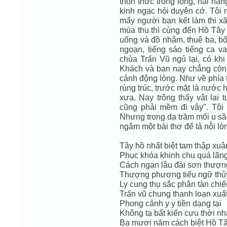
thổn thức trong lòng, hai hàng
kinh ngạc hỏi duyên cớ. Tôi nó
mấy người bạn kết làm thi x
mùa thu thì cùng đến Hồ Tây t
uống và đồ nhắm, thuê ba, bố
ngoạn, tiếng sáo tiếng ca 
chùa Trấn Vũ ngủ lại, có khi
Khách và bạn nay chẳng còn 
cảnh động lòng. Như về phía 
rùng trúc, trước mặt là nước 
xưa. Nay trông thấy vật lại 
cũng phải mềm đi vậy". Tôi
Nhưng trong dạ trăm mối u sầ
ngâm một bài thơ để tả nỗi lòn
Tây hồ nhất biệt tam thập xuâ
Phục khóa khinh chu quá lãng
Cách ngạn lâu đài sơn thượn
Thượng phương tiếu ngữ thủy
Ly cung thụ sắc phân tàn chiế
Trấn vũ chung thanh loạn xuấ
Phong cảnh y y tiền dạng tại
Không ta bất kiến cựu thời n
Ba mươi năm cách biệt Hồ T