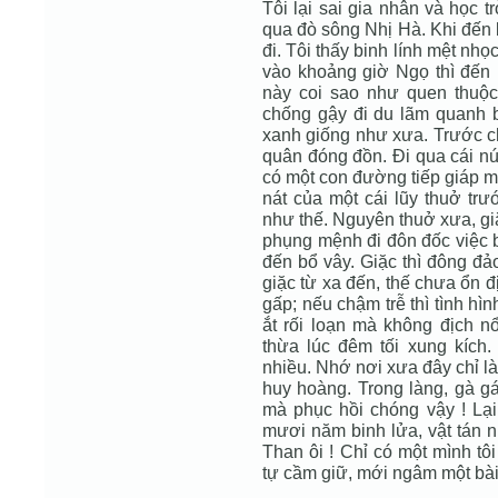
Tôi lại sai gia nhân và học tr
qua đò sông Nhị Hà. Khi đến bế
đi. Tôi thấy binh lính mệt nh
vào khoảng giờ Ngọ thì đến 
này coi sao như quen thuộc
chống gậy đi du lãm quanh bố
xanh giống như xưa. Trước ch
quân đóng đồn. Đi qua cái nú
có một con đường tiếp giáp m
nát của một cái lũy thuở trướ
như thế. Nguyên thuở xưa, gi
phụng mệnh đi đôn đốc việc b
đến bổ vây. Giặc thì đông đả
giặc từ xa đến, thế chưa ổn đị
gấp; nếu chậm trễ thì tình hì
ắt rối loạn mà không địch n
thừa lúc đêm tối xung kích.
nhiều. Nhớ nơi xưa đây chỉ l
huy hoàng. Trong làng, gà g
mà phục hồi chóng vậy ! Lại
mươi năm binh lửa, vật tán n
Than ôi ! Chỉ có một mình tô
tự cầm giữ, mới ngâm một bài 