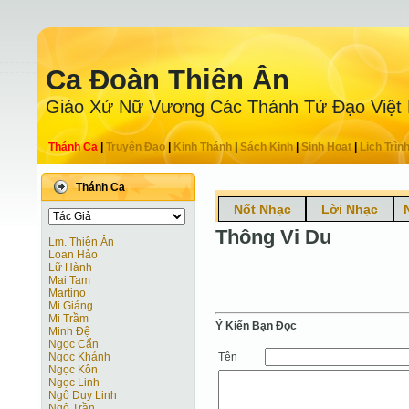
Ca Ðoàn Thiên Ân
Giáo Xứ Nữ Vương Các Thánh Tử Ðạo Việt
Thánh Ca
|
Truyện Ðạo
|
Kinh Thánh
|
Sách Kinh
|
Sinh Hoạt
|
Lịch Trìn
Thánh Ca
Nốt Nhạc
Lời Nhạc
Thông Vi Du
Lm. Thiên Ân
Loan Hảo
Lữ Hành
Mai Tam
Martino
Mi Giáng
Mi Trầm
Ý Kiến Bạn Ðọc
Minh Đệ
Ngọc Cẩn
Tên
Ngọc Khánh
Ngọc Kôn
Ngọc Linh
Ngô Duy Linh
Ngô Trần