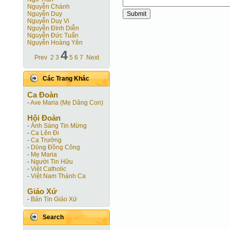
Nguyễn Chánh
Nguyễn Duy
Nguyễn Duy Vi
Nguyễn Đình Diễn
Nguyễn Đức Tuấn
Nguyễn Hoàng Yên
4
Prev
2
3
5
6
7
Next
Các Trang Khác
Ca Ðoàn
-
Ave Maria (Mẹ Dâng Con)
Hội Ðoàn
-
Ánh Sáng Tin Mừng
-
Ca Lên Đi
-
Ca Trưởng
-
Dòng Đồng Công
-
Mẹ Maria
-
Người Tin Hữu
-
Việt Catholic
-
Việt Nam Thánh Ca
Giáo Xứ
-
Bản Tin Giáo Xứ
Search