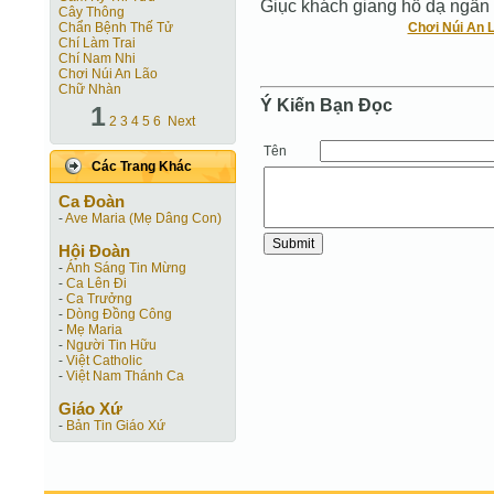
Giục khách giang hồ dạ ngẩn
Cây Thông
Chẩn Bệnh Thế Tử
Chơi Núi An 
Chí Làm Trai
Chí Nam Nhi
Chơi Núi An Lão
Chữ Nhàn
Ý Kiến Bạn Ðọc
1
2
3
4
5
6
Next
Tên
Các Trang Khác
Ca Ðoàn
-
Ave Maria (Mẹ Dâng Con)
Hội Ðoàn
-
Ánh Sáng Tin Mừng
-
Ca Lên Đi
-
Ca Trưởng
-
Dòng Đồng Công
-
Mẹ Maria
-
Người Tin Hữu
-
Việt Catholic
-
Việt Nam Thánh Ca
Giáo Xứ
-
Bản Tin Giáo Xứ