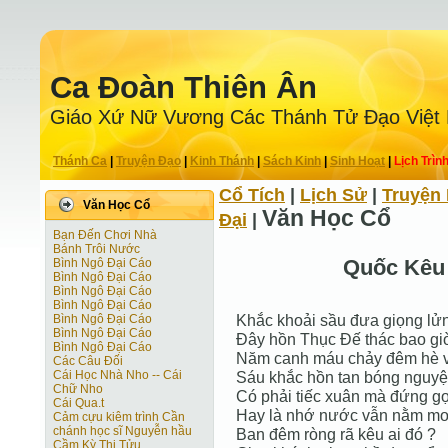
Ca Ðoàn Thiên Ân
Giáo Xứ Nữ Vương Các Thánh Tử Ðạo Việt
Thánh Ca
|
Truyện Ðạo
|
Kinh Thánh
|
Sách Kinh
|
Sinh Hoạt
|
Lịch Trìn
Cổ Tích
|
Lịch Sử
|
Truyện 
Văn Học Cổ
Văn Học Cổ
Ðại
|
Bạn Đến Chơi Nhà
Bánh Trôi Nước
Quốc Kêu
Bình Ngô Đại Cáo
Bình Ngô Đại Cáo
Bình Ngô Đại Cáo
Bình Ngô Đại Cáo
Khắc khoải sầu đưa giọng lửn
Bình Ngô Đại Cáo
Bình Ngô Đại Cáo
Đây hồn Thục Đế thác bao gi
Bình Ngô Đại Cáo
Năm canh máu chảy đêm hè 
Các Câu Đối
Cái Học Nhà Nho -- Cái
Sáu khắc hồn tan bóng nguyệ
Chữ Nho
Có phải tiếc xuân mà đứng gọ
Cái Qua.t
Hay là nhớ nước vẫn nằm mơ
Cảm cựu kiêm trình Cần
chánh học sĩ Nguyễn hầu
Ban đêm ròng rã kêu ai đó ?
Cầm Kỳ Thi Tửu